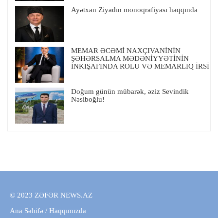
Ayətxan Ziyadın monoqrafiyası haqqında
MEMAR ƏCƏMİ NAXÇIVANİNİN
ŞƏHƏRSALMA MƏDƏNİYYƏTİNİN
İNKIŞAFINDA ROLU VƏ MEMARLIQ İRSİ
Doğum günün mübarək, əziz Sevindik
Nəsiboğlu!
© 2023 ZƏFƏR NEWS.AZ
Ana Səhifə
/
Haqqımızda