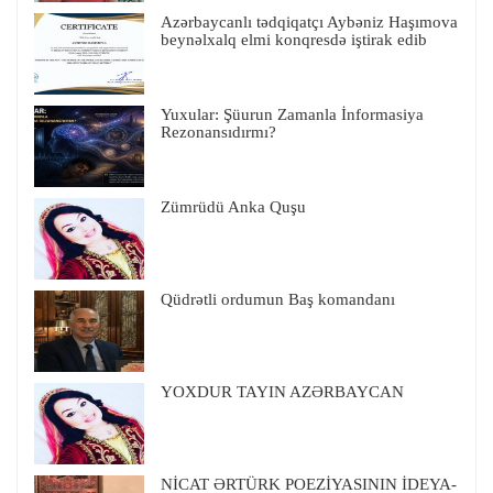
Azərbaycanlı tədqiqatçı Aybəniz Haşımova
beynəlxalq elmi konqresdə iştirak edib
Yuxular: Şüurun Zamanla İnformasiya
Rezonansıdırmı?
Zümrüdü Anka Quşu
Qüdrətli ordumun Baş komandanı
YOXDUR TAYIN AZƏRBAYCAN
NİCAT ƏRTÜRK POEZİYASININ İDEYA-