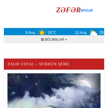
ZƏFƏR
news.az
9 Avq
30°C
10 Avq
29°C
BÖLMƏLƏR
ZAUR USTAC – SÜBHÜN ŞEIRI