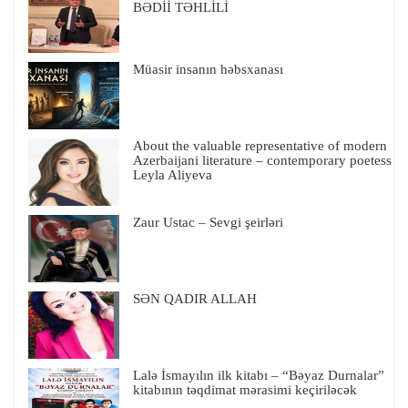
BƏDİİ TƏHLİLİ
Müasir insanın həbsxanası
About the valuable representative of modern
Azerbaijani literature – contemporary poetess
Leyla Aliyeva
Zaur Ustac – Sevgi şeirləri
SƏN QADIR ALLAH
Lalə İsmayılın ilk kitabı – “Bəyaz Durnalar”
kitabının təqdimat mərasimi keçiriləcək