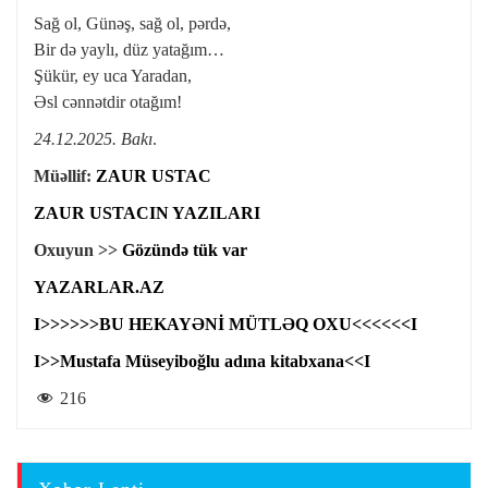
Sağ ol, Günəş, sağ ol, pərdə,
Bir də yaylı, düz yatağım…
Şükür, ey uca Yaradan,
Əsl cənnətdir otağım!
24.12.2025. Bakı
.
Müəllif:
ZAUR USTAC
ZAUR USTACIN YAZILARI
Oxuyun >>
Gözündə tük var
YAZARLAR.AZ
I>>>>>>BU HEKAYƏNİ MÜTLƏQ OXU<<<<<<I
I>>Mustafa Müseyiboğlu adına kitabxana<<I
216