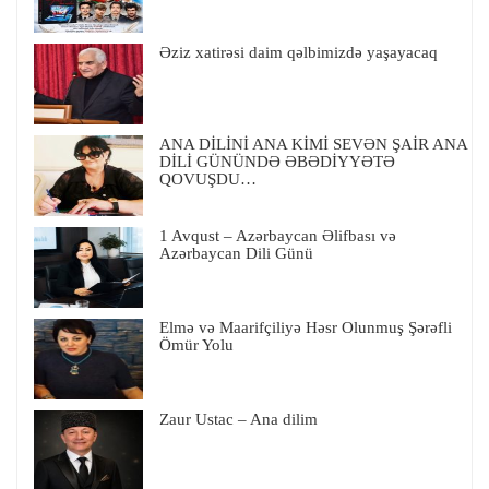
Əziz xatirəsi daim qəlbimizdə yaşayacaq
ANA DİLİNİ ANA KİMİ SEVƏN ŞAİR ANA
DİLİ GÜNÜNDƏ ƏBƏDİYYƏTƏ
QOVUŞDU…
1 Avqust – Azərbaycan Əlifbası və
Azərbaycan Dili Günü
Elmə və Maarifçiliyə Həsr Olunmuş Şərəfli
Ömür Yolu
Zaur Ustac – Ana dilim