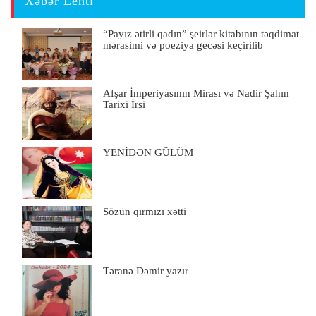
Xəbər Lenti
“Payız ətirli qadın” şeirlər kitabının təqdimat
mərasimi və poeziya gecəsi keçirilib
Afşar İmperiyasının Mirası və Nadir Şahın
Tarixi İrsi
YENİDƏN GÜLÜM
Sözün qırmızı xətti
Təranə Dəmir yazır