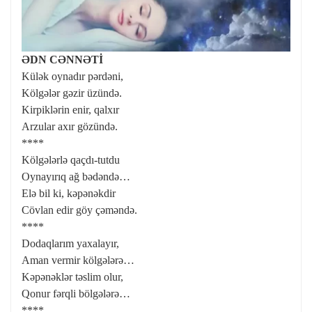
ƏDN CƏNNƏTİ
Külək oynadır pərdəni,
Kölgələr gəzir üzündə.
Kirpiklərin enir, qalxır
Arzular axır gözündə.
****
Kölgələrlə qaçdı-tutdu
Oynayırıq ağ bədəndə…
Elə bil ki, kəpənəkdir
Cövlan edir göy çəməndə.
****
Dodaqlarım yaxalayır,
Aman vermir kölgələrə…
Kəpənəklər təslim olur,
Qonur fərqli bölgələrə…
****