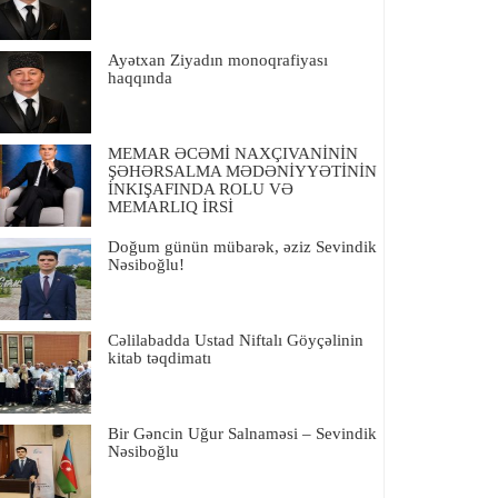
Ayətxan Ziyadın monoqrafiyası
haqqında
MEMAR ƏCƏMİ NAXÇIVANİNİN
ŞƏHƏRSALMA MƏDƏNİYYƏTİNİN
İNKIŞAFINDA ROLU VƏ
MEMARLIQ İRSİ
Doğum günün mübarək, əziz Sevindik
Nəsiboğlu!
Cəlilabadda Ustad Niftalı Göyçəlinin
kitab təqdimatı
Bir Gəncin Uğur Salnaməsi – Sevindik
Nəsiboğlu