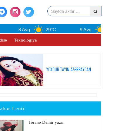
8 Avq
29°C
9 Avq
30°C
disə
Texnologiya
YOXDUR TAYIN AZƏRBAYCAN
əbər Lenti
Təranə Dəmir yazır