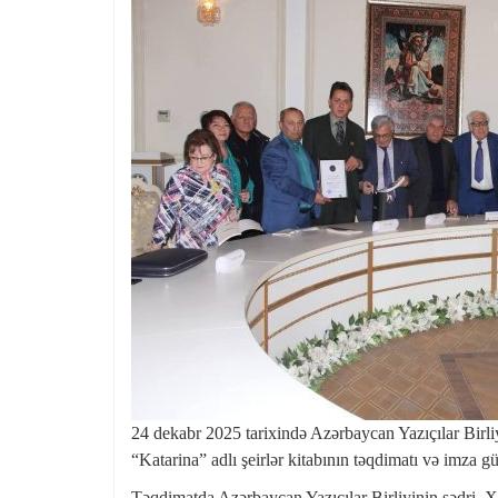
24 dekabr 2025 tarixində Azərbaycan Yazıçılar Birli
“Katarina” adlı şeirlər kitabının təqdimatı və imza gü
Təqdimatda Azərbaycan Yazıçılar Birliyinin sədri, X