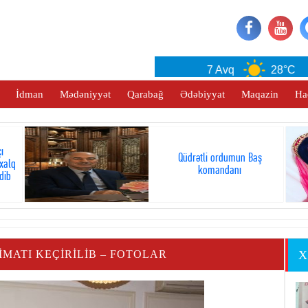
Baku
7 Avq
28°C
İdman
Mədəniyyət
Qarabağ
Ədəbiyyat
Maqazin
Ha
ı
Qüdrətli ordumun Baş
xalq
komandanı
dib
IMATI KEÇIRILIB – FOTOLAR
X