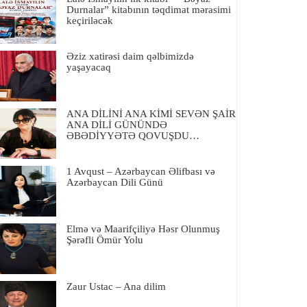
Durnalar” kitabının təqdimat mərasimi
keçiriləcək
Əziz xatirəsi daim qəlbimizdə
yaşayacaq
ANA DİLİNİ ANA KİMİ SEVƏN ŞAİR
ANA DİLİ GÜNÜNDƏ
ƏBƏDİYYƏTƏ QOVUŞDU…
1 Avqust – Azərbaycan Əlifbası və
Azərbaycan Dili Günü
Elmə və Maarifçiliyə Həsr Olunmuş
Şərəfli Ömür Yolu
Zaur Ustac – Ana dilim