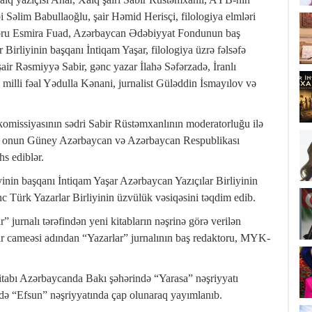
i Səlim Babullaoğlu, şair Həmid Herisçi, filologiya elmləri
toru Esmira Fuad, Azərbaycan Ədəbiyyat Fondunun baş
irliyinin başqanı İntiqam Yaşar, filologiya üzrə fəlsəfə
şair Rəsmiyyə Sabir, gənc yazar İlahə Səfərzadə, İranlı
illi fəal Yədulla Kənani, jurnalist Güləddin İsmayılov və
omissiyasının sədri Sabir Rüstəmxanlının moderatorluğu ilə
unub, onun Güney Azərbaycan və Azərbaycan Respublikası
hs ediblər.
inin başqanı İntiqam Yaşar Azərbaycan Yazıçılar Birliyinin
c Türk Yazarlar Birliyinin üzvülük vəsiqəsini təqdim edib.
 jurnalı tərəfindən yeni kitabların nəşrinə görə verilən
r cameəsi adından “Yazarlar” jurnalının baş redaktoru, MYK-
tabı Azərbaycanda Bakı şəhərində “Yarasa” nəşriyyatı
ndə “Efsun” nəşriyyatında çap olunaraq yayımlanıb.