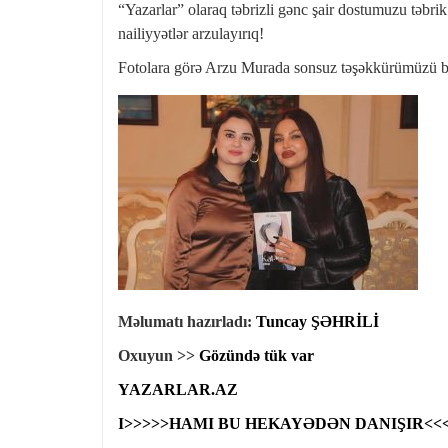
“Yazarlar” olaraq təbrizli gənc şair dostumuzu təbrik
nailiyyətlər arzulayırıq!
Fotolara görə Arzu Murada sonsuz təşəkkürümüzü bil
Məlumatı hazırladı:
Tuncay ŞƏHRİLİ
Oxuyun >>
Gözündə tük var
YAZARLAR.AZ
I>>>>>HAMI BU HEKAYƏDƏN DANIŞIR<<<