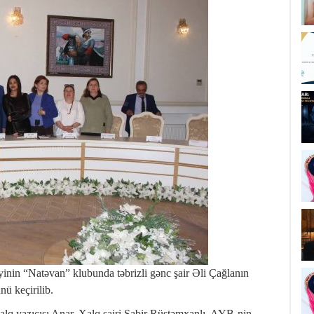
yinin “Natəvan” klubunda təbrizli gənc şair Əli Çağlanın
nü keçirilib.
alq yazıçısı Anar, Xalq şairi Sabir Rüstəmxanlı, AYB-nin