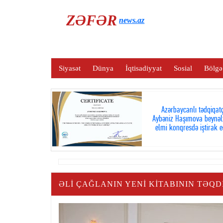
ZƏFƏR
news.az
Siyasət
Dünya
İqtisadiyyat
Sosial
Bölgə
Azərbaycanlı tədqiqatç
Aybəniz Haşımova beynəl
elmi konqresdə iştirak e
ƏLI ÇAĞLANIN YENI KITABININ TƏQD