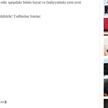
 edir, qarşıdakı bütün həyat və fəaliyyətində yeni-yeni
diririk! Tədbirdən fotolar:
<<I