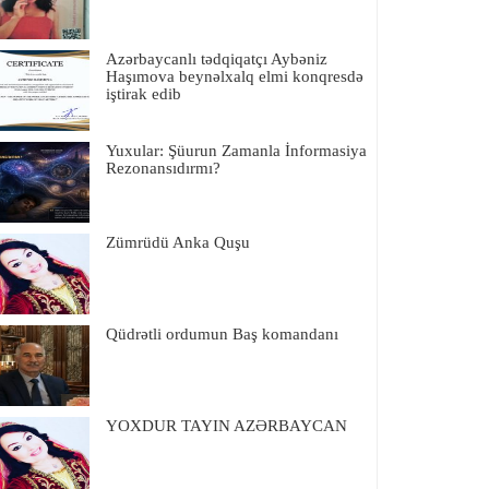
Azərbaycanlı tədqiqatçı Aybəniz
Haşımova beynəlxalq elmi konqresdə
iştirak edib
Yuxular: Şüurun Zamanla İnformasiya
Rezonansıdırmı?
Zümrüdü Anka Quşu
Qüdrətli ordumun Baş komandanı
YOXDUR TAYIN AZƏRBAYCAN