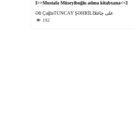
I>>Mustafa Müseyiboğlu adına kitabxana<<I
Əli Çağla
TUNCAY ŞƏHRİLİ
علی چاغلا
192