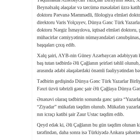
Beynəlxalq əlaqələr və tərcümə məsələləri üzrə katib
doktoru Pərvanə Məmmədli, filologiya elmləri dok
direktoru Varis Yolçuyev, Dünya Gənc Türk Yazarlar B
doktoru Nərgiz İsmayılova, iqtisad elmləri doktoru, 
mühacirlər cəmiyyətinin nümayəndələri cənubşünas, m
başqaları çıxış edib.
Xalq şairi, AYB-nin Güney Azərbaycan ədəbiyyatı k
baş tutan tədbirdə Əli Çağlanın şeirləri təhlil ol
arasında ədəbi əlaqələrdəki önəmli fəaliyyətindən bə
Tədbirin gedişində Dünya Gənc Türk Yazarlar Birliy
Fəxri üzvü təbrizli gənc şair Əli Çağlaya Dünya Gən
Ənənəvi olaraq tədbirin sonunda gənc şairə “Yazarlar”
“Ziyadar” mükafatı təqdim olunub. Mükafatı yazarla
nın icraçı katibi şair Zaur Ustac təqdim edib.
Qeyd edək ki, Əli Çağlanın bu gün təqdim olunan ki
tərəfindən, daha sonra isə Türkiyədə Ankara şəhəri