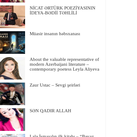
NİCAT ƏRTÜRK POEZİYASININ
İDEYA-BƏDİİ TƏHLİLİ
Müasir insanın həbsxanası
About the valuable representative of
modern Azerbaijani literature –
contemporary poetess Leyla Aliyeva
Zaur Ustac – Sevgi şeirləri
SƏN QADIR ALLAH
Lalə İsmayılın ilk kitabı – “Bəyaz