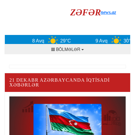
ZƏFƏR
news.az
8 Avq
29°C
9 Avq
30°C
BÖLMƏLƏR
21 DEKABR AZƏRBAYCANDA IQTISADI
XƏBƏRLƏR