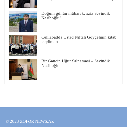
Doğum günün mübarək, əziz Sevindik
Nəsiboğlu!
Cəlilabadda Ustad Niftalı Göyçəlinin kitab
təqdimatı
Bir Gəncin Uğur Salnaməsi – Sevindik
Nəsiboğlu
© 2023 ZƏFƏR NEWS.AZ