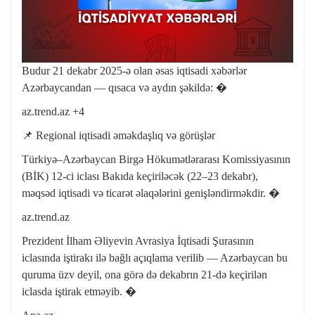
Budur 21 dekabr 2025-ə olan əsas iqtisadi xəbərlər
Azərbaycandan — qısaca və aydın şəkildə: �
az.trend.az +4
📌 Regional iqtisadi əməkdaşlıq və görüşlər
Türkiyə–Azərbaycan Birgə Hökumətlərarası Komissiyasının
(BİK) 12-ci iclası Bakıda keçiriləcək (22–23 dekabr),
məqsəd iqtisadi və ticarət əlaqələrini genişləndirməkdir. �
az.trend.az
Prezident İlham Əliyevin Avrasiya İqtisadi Şurasının
iclasında iştirakı ilə bağlı açıqlama verilib — Azərbaycan bu
quruma üzv deyil, ona görə də dekabrın 21-də keçirilən
iclasda iştirak etməyib. �