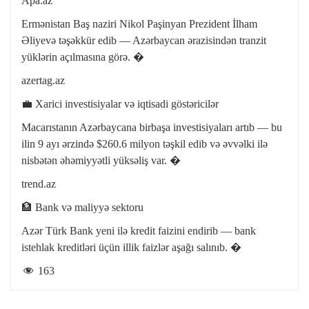
Apa.az
Ermənistan Baş naziri Nikol Paşinyan Prezident İlham
Əliyevə təşəkkür edib — Azərbaycan ərazisindən tranzit
yüklərin açılmasına görə. �
azertag.az
💼 Xarici investisiyalar və iqtisadi göstəricilər
Macarıstanın Azərbaycana birbaşa investisiyaları artıb — bu
ilin 9 ayı ərzində $260.6 milyon təşkil edib və əvvəlki ilə
nisbətən əhəmiyyətli yüksəliş var. �
trend.az
🏦 Bank və maliyyə sektoru
Azər Türk Bank yeni ilə kredit faizini endirib — bank
istehlak kreditləri üçün illik faizlər aşağı salınıb. �
163