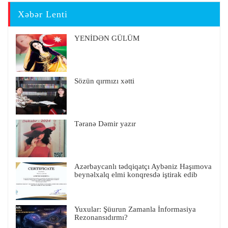
Xəbər Lenti
YENİDƏN GÜLÜM
Sözün qırmızı xətti
Təranə Dəmir yazır
Azərbaycanlı tədqiqatçı Aybəniz Haşımova
beynəlxalq elmi konqresdə iştirak edib
Yuxular: Şüurun Zamanla İnformasiya
Rezonansıdırmı?