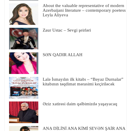
About the valuable representative of modern
Azerbaijani literature – contemporary poetess
Leyla Aliyeva
Zaur Ustac – Sevgi şeirləri
SƏN QADIR ALLAH
Lalə İsmayılın ilk kitabı – “Bəyaz Durnalar”
kitabının təqdimat mərasimi keçiriləcək
Əziz xatirəsi daim qəlbimizdə yaşayacaq
ANA DİLİNİ ANA KİMİ SEVƏN ŞAİR ANA