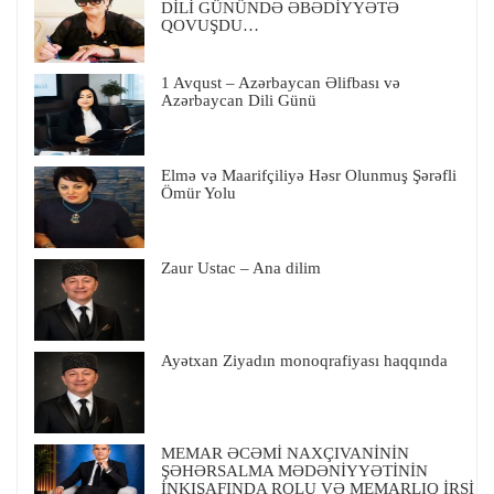
DİLİ GÜNÜNDƏ ƏBƏDİYYƏTƏ
QOVUŞDU…
1 Avqust – Azərbaycan Əlifbası və
Azərbaycan Dili Günü
Elmə və Maarifçiliyə Həsr Olunmuş Şərəfli
Ömür Yolu
Zaur Ustac – Ana dilim
Ayətxan Ziyadın monoqrafiyası haqqında
MEMAR ƏCƏMİ NAXÇIVANİNİN
ŞƏHƏRSALMA MƏDƏNİYYƏTİNİN
İNKIŞAFINDA ROLU VƏ MEMARLIQ İRSİ