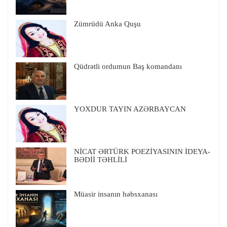
Zümrüdü Anka Quşu
Qüdrətli ordumun Baş komandanı
YOXDUR TAYIN AZƏRBAYCAN
NİCAT ƏRTÜRK POEZİYASININ İDEYA-
BƏDİİ TƏHLİLİ
Müasir insanın həbsxanası