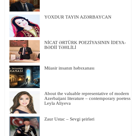
YOXDUR TAYIN AZƏRBAYCAN
NİCAT ƏRTÜRK POEZİYASININ İDEYA-
BƏDİİ TƏHLİLİ
Müasir insanın həbsxanası
About the valuable representative of modern
Azerbaijani literature – contemporary poetess
Leyla Aliyeva
Zaur Ustac – Sevgi şeirləri