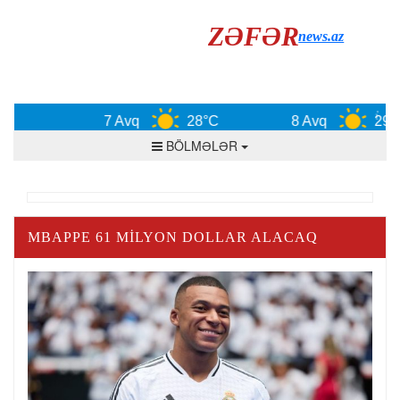
ZƏFƏR
news.az
7 Avq
28°C
8 Avq
29°C
BÖLMƏLƏR
MBAPPE 61 MILYON DOLLAR ALACAQ