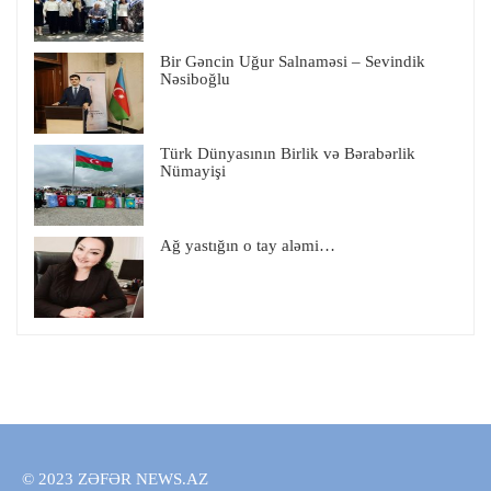
Bir Gəncin Uğur Salnaməsi – Sevindik
Nəsiboğlu
Türk Dünyasının Birlik və Bərabərlik
Nümayişi
Ağ yastığın o tay aləmi…
© 2023 ZƏFƏR NEWS.AZ