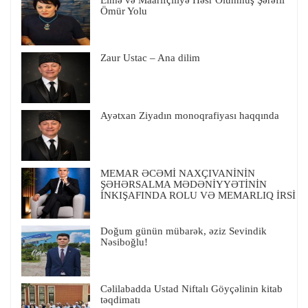
Ömür Yolu
Zaur Ustac – Ana dilim
Ayətxan Ziyadın monoqrafiyası haqqında
MEMAR ƏCƏMİ NAXÇIVANİNİN
ŞƏHƏRSALMA MƏDƏNİYYƏTİNİN
İNKIŞAFINDA ROLU VƏ MEMARLIQ İRSİ
Doğum günün mübarək, əziz Sevindik
Nəsiboğlu!
Cəlilabadda Ustad Niftalı Göyçəlinin kitab
təqdimatı