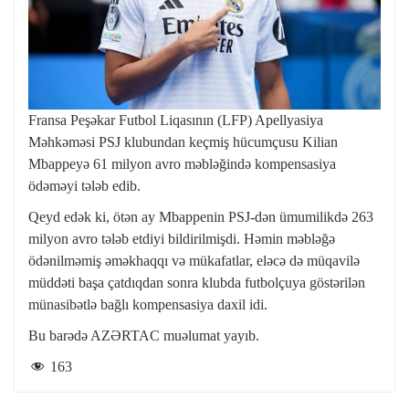
Fransa Peşəkar Futbol Liqasının (LFP) Apellyasiya
Məhkəməsi PSJ klubundan keçmiş hücumçusu Kilian
Mbappeyə 61 milyon avro məbləğində kompensasiya
ödəməyi tələb edib.
Qeyd edək ki, ötən ay Mbappenin PSJ-dən ümumilikdə 263
milyon avro tələb etdiyi bildirilmişdi. Həmin məbləğə
ödənilməmiş əməkhaqqı və mükafatlar, eləcə də müqavilə
müddəti başa çatdıqdan sonra klubda futbolçuya göstərilən
münasibətlə bağlı kompensasiya daxil idi.
Bu barədə AZƏRTAC muəlumat yayıb.
163