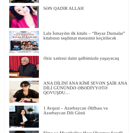
SƏN QADIR ALLAH
Lalə İsmayılın ilk kitabı – “Bəyaz Durnalar”
kitabının təqdimat mərasimi keçiriləcək
Əziz xatirəsi daim qəlbimizdə yaşayacaq
ANA DİLİNİ ANA KİMİ SEVƏN ŞAİR ANA
DİLİ GÜNÜNDƏ ƏBƏDİYYƏTƏ
QOVUŞDU…
1 Avqust – Azərbaycan Əlifbası və
Azərbaycan Dili Günü
Elmə və Maarifçiliyə Həsr Olunmuş Şərəfli