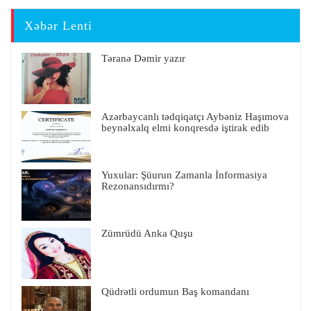
Xəbər Lenti
Təranə Dəmir yazır
Azərbaycanlı tədqiqatçı Aybəniz Haşımova
beynəlxalq elmi konqresdə iştirak edib
Yuxular: Şüurun Zamanla İnformasiya
Rezonansıdırmı?
Zümrüdü Anka Quşu
Qüdrətli ordumun Baş komandanı