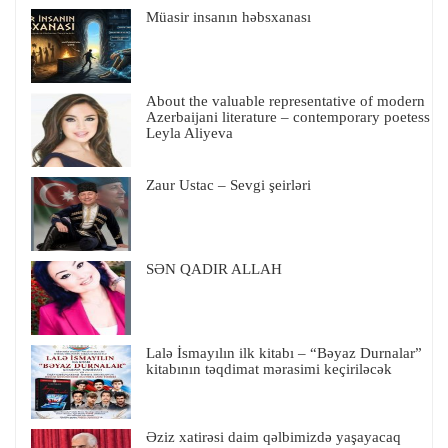
Müasir insanın həbsxanası
About the valuable representative of modern
Azerbaijani literature – contemporary poetess
Leyla Aliyeva
Zaur Ustac – Sevgi şeirləri
SƏN QADIR ALLAH
Lalə İsmayılın ilk kitabı – “Bəyaz Durnalar”
kitabının təqdimat mərasimi keçiriləcək
Əziz xatirəsi daim qəlbimizdə yaşayacaq