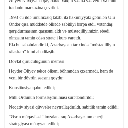
Əliyev Naxçıvana qayıdaraq xalqın səsinə səs verdi və milli
iradənin mərkəzinə çevrildi.
1993-cü ildə ümumxalq tələbi ilə hakimiyyətə gətirilən Ulu
Öndər qısa müddətdə ölkədə sabitliyi bərpa etdi, vətəndaş
qarşıdurmasının qarşısını aldı və müstəqilliyimizin əbədi
olmasını təmin edən strateji kurs yaratdı.
Elə bu səbəbdəndir ki, Azərbaycan tarixində “müstəqilliyin
xilaskarı” kimi əbədiləşib.
Dövlət quruculuğunun memarı
Heydər Əliyev təkcə ölkəni böhrandan çıxarmadı, həm də
yeni bir dövrün əsasını qoydu:
Konstitusiya qəbul edildi;
Milli Ordunun formalaşdırılması sürətləndirildi;
Neqativ siyasi qüvvələr neytrallaşdırıldı, sabitlik təmin edildi;
“Əsrin müqaviləsi” imzalanaraq Azərbaycanın enerji
strategiyası müəyyən edildi;