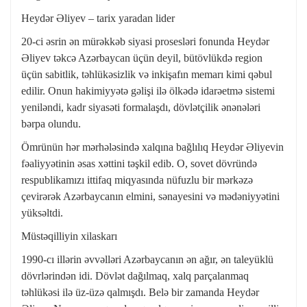
Heydər Əliyev – tarix yaradan lider
20-ci əsrin ən mürəkkəb siyasi prosesləri fonunda Heydər
Əliyev təkcə Azərbaycan üçün deyil, bütövlükdə region
üçün sabitlik, təhlükəsizlik və inkişafın memarı kimi qəbul
edilir. Onun hakimiyyətə gəlişi ilə ölkədə idarəetmə sistemi
yeniləndi, kadr siyasəti formalaşdı, dövlətçilik ənənələri
bərpa olundu.
Ömrünün hər mərhələsində xalqına bağlılıq Heydər Əliyevin
fəaliyyətinin əsas xəttini təşkil edib. O, sovet dövründə
respublikamızı ittifaq miqyasında nüfuzlu bir mərkəzə
çevirərək Azərbaycanın elmini, sənayesini və mədəniyyətini
yüksəltdi.
Müstəqilliyin xilaskarı
1990-cı illərin əvvəlləri Azərbaycanın ən ağır, ən taleyüklü
dövrlərindən idi. Dövlət dağılmaq, xalq parçalanmaq
təhlükəsi ilə üz-üzə qalmışdı. Belə bir zamanda Heydər