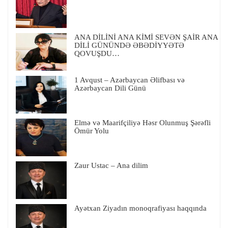
ANA DİLİNİ ANA KİMİ SEVƏN ŞAİR ANA
DİLİ GÜNÜNDƏ ƏBƏDİYYƏTƏ
QOVUŞDU…
1 Avqust – Azərbaycan Əlifbası və
Azərbaycan Dili Günü
Elmə və Maarifçiliyə Həsr Olunmuş Şərəfli
Ömür Yolu
Zaur Ustac – Ana dilim
Ayətxan Ziyadın monoqrafiyası haqqında