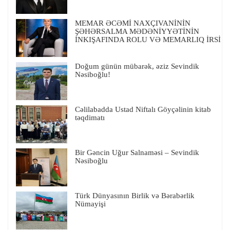
MEMAR ƏCƏMİ NAXÇIVANİNİN
ŞƏHƏRSALMA MƏDƏNİYYƏTİNİN
İNKIŞAFINDA ROLU VƏ MEMARLIQ İRSİ
Doğum günün mübarək, əziz Sevindik
Nəsiboğlu!
Cəlilabadda Ustad Niftalı Göyçəlinin kitab
təqdimatı
Bir Gəncin Uğur Salnaməsi – Sevindik
Nəsiboğlu
Türk Dünyasının Birlik və Bərabərlik
Nümayişi