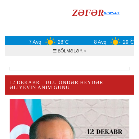
ZƏFƏR
news.az
7 Avq
28°C
8 Avq
29°C
BÖLMƏLƏR
12 DEKABR – ULU ÖNDƏR HEYDƏR
ƏLİYEVİN ANIM GÜNÜ