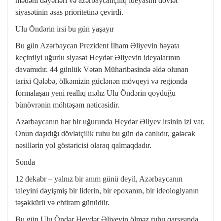
mədəni dəyərləri və azərbaycançılıq ideyasını dövlət
siyasətinin əsas prioritetinə çevirdi.
Ulu Öndərin irsi bu gün yaşayır
Bu gün Azərbaycan Prezident İlham Əliyevin həyata
keçirdiyi uğurlu siyasət Heydər Əliyevin ideyalarının
davamıdır. 44 günlük Vətən Müharibəsində əldə olunan
tarixi Qələbə, ölkəmizin güclənən mövqeyi və regionda
formalaşan yeni reallıq məhz Ulu Öndərin qoyduğu
bünövrənin möhtəşəm nəticəsidir.
Azərbaycanın hər bir uğurunda Heydər Əliyev irsinin izi var.
Onun daşıdığı dövlətçilik ruhu bu gün də canlıdır, gələcək
nəsillərin yol göstəricisi olaraq qalmaqdadır.
Sonda
12 dekabr – yalnız bir anım günü deyil, Azərbaycanın
taleyini dəyişmiş bir liderin, bir epoxanın, bir ideologiyanın
təşəkkürü və ehtiram günüdür.
Bu gün Ulu Öndər Heydər Əliyevin ölməz ruhu qarşısında