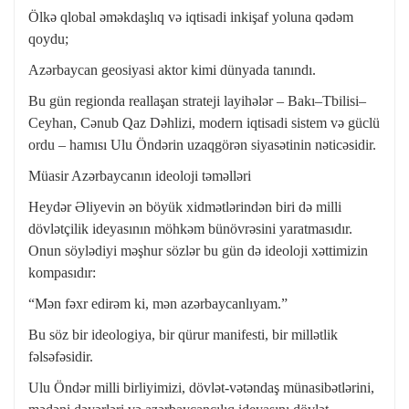
Ölkə qlobal əməkdaşlıq və iqtisadi inkişaf yoluna qədəm
qoydu;
Azərbaycan geosiyasi aktor kimi dünyada tanındı.
Bu gün regionda reallaşan strateji layihələr – Bakı–Tbilisi–
Ceyhan, Cənub Qaz Dəhlizi, modern iqtisadi sistem və güclü
ordu – hamısı Ulu Öndərin uzaqgörən siyasətinin nəticəsidir.
Müasir Azərbaycanın ideoloji təməlləri
Heydər Əliyevin ən böyük xidmətlərindən biri də milli
dövlətçilik ideyasının möhkəm bünövrəsini yaratmasıdır.
Onun söylədiyi məşhur sözlər bu gün də ideoloji xəttimizin
kompasıdır:
“Mən fəxr edirəm ki, mən azərbaycanlıyam.”
Bu söz bir ideologiya, bir qürur manifesti, bir millətlik
fəlsəfəsidir.
Ulu Öndər milli birliyimizi, dövlət-vətəndaş münasibətlərini,