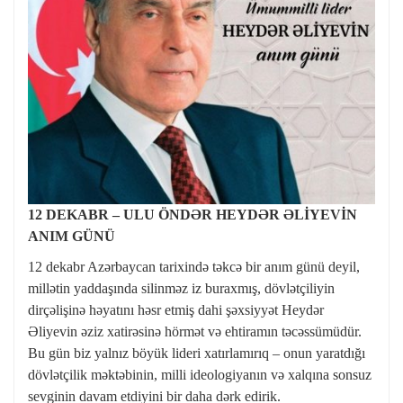
12 DEKABR – ULU ÖNDƏR HEYDƏR ƏLİYEVİN
ANIM GÜNÜ
12 dekabr Azərbaycan tarixində təkcə bir anım günü deyil,
millətin yaddaşında silinməz iz buraxmış, dövlətçiliyin
dirçəlişinə həyatını həsr etmiş dahi şəxsiyyət Heydər
Əliyevin əziz xatirəsinə hörmət və ehtiramın təcəssümüdür.
Bu gün biz yalnız böyük lideri xatırlamırıq – onun yaratdığı
dövlətçilik məktəbinin, milli ideologiyanın və xalqına sonsuz
sevginin davam etdiyini bir daha dərk edirik.