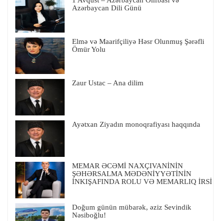
1 Avqust – Azərbaycan Əlifbası və
Azərbaycan Dili Günü
Elmə və Maarifçiliyə Həsr Olunmuş Şərəfli
Ömür Yolu
Zaur Ustac – Ana dilim
Ayətxan Ziyadın monoqrafiyası haqqında
MEMAR ƏCƏMİ NAXÇIVANİNİN
ŞƏHƏRSALMA MƏDƏNİYYƏTİNİN
İNKIŞAFINDA ROLU VƏ MEMARLIQ İRSİ
Doğum günün mübarək, əziz Sevindik
Nəsiboğlu!