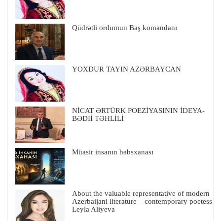
Qüdrətli ordumun Baş komandanı
YOXDUR TAYIN AZƏRBAYCAN
NİCAT ƏRTÜRK POEZİYASININ İDEYA-
BƏDİİ TƏHLİLİ
Müasir insanın həbsxanası
About the valuable representative of modern
Azerbaijani literature – contemporary poetess
Leyla Aliyeva