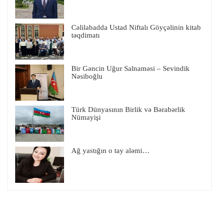
Cəlilabadda Ustad Niftalı Göyçəlinin kitab
təqdimatı
Bir Gəncin Uğur Salnaməsi – Sevindik
Nəsiboğlu
Türk Dünyasının Birlik və Bərabərlik
Nümayişi
Ağ yastığın o tay aləmi…