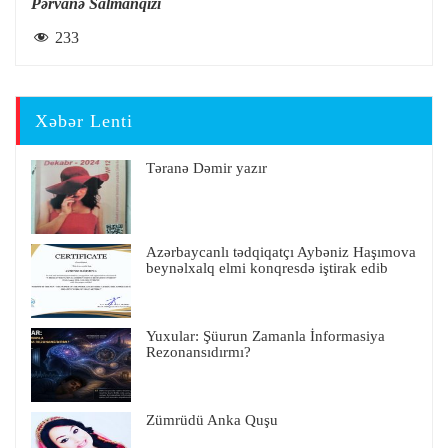
Pərvanə Salmanqızı
233
Xəbər Lenti
Təranə Dəmir yazır
Azərbaycanlı tədqiqatçı Aybəniz Haşımova
beynəlxalq elmi konqresdə iştirak edib
Yuxular: Şüurun Zamanla İnformasiya
Rezonansıdırmı?
Zümrüdü Anka Quşu