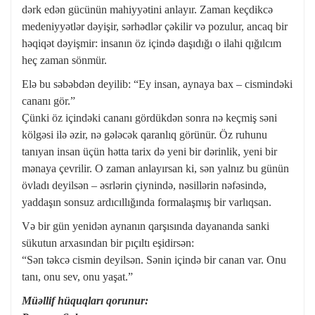
dərk edən gücünün mahiyyətini anlayır. Zaman keçdikcə
medeniyyətlər dəyişir, sərhədlər çəkilir və pozulur, ancaq bir
həqiqət dəyişmir: insanın öz içində daşıdığı o ilahi qığılcım
heç zaman sönmür.
Elə bu səbəbdən deyilib: “Ey insan, aynaya bax – cismindəki
cananı gör.”
Çünki öz içindəki cananı gördükdən sonra nə keçmiş səni
kölgəsi ilə əzir, nə gələcək qaranlıq görünür. Öz ruhunu
tanıyan insan üçün hətta tarix də yeni bir dərinlik, yeni bir
mənaya çevrilir. O zaman anlayırsan ki, sən yalnız bu günün
övladı deyilsən – əsrlərin çiynində, nəsillərin nəfəsində,
yaddaşın sonsuz ardıcıllığında formalaşmış bir varlıqsan.
Və bir gün yenidən aynanın qarşısında dayananda sanki
sükutun arxasından bir pıçıltı eşidirsən:
“Sən təkcə cismin deyilsən. Sənin içində bir canan var. Onu
tanı, onu sev, onu yaşat.”
Müəllif hüquqları qorunur: