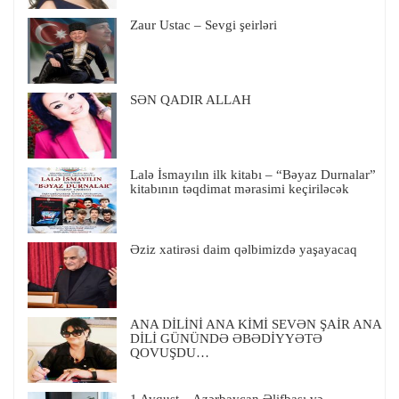
Zaur Ustac – Sevgi şeirləri
SƏN QADIR ALLAH
Lalə İsmayılın ilk kitabı – “Bəyaz Durnalar”
kitabının təqdimat mərasimi keçiriləcək
Əziz xatirəsi daim qəlbimizdə yaşayacaq
ANA DİLİNİ ANA KİMİ SEVƏN ŞAİR ANA
DİLİ GÜNÜNDƏ ƏBƏDİYYƏTƏ
QOVUŞDU…