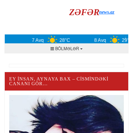
ZƏFƏR
news.az
7 Avq
28°C
8 Avq
29°C
BÖLMƏLƏR
EY INSAN, AYNAYA BAX – CISMINDƏKI
CANANI GÖR…