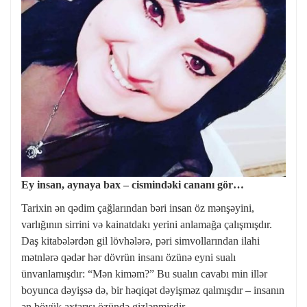
Ey insan, aynaya bax – cismindəki cananı gör…
Tarixin ən qədim çağlarından bəri insan öz mənşəyini,
varlığının sirrini və kainatdakı yerini anlamağa çalışmışdır.
Daş kitabələrdən gil lövhələrə, pəri simvollarından ilahi
mətnlərə qədər hər dövrün insanı özünə eyni sualı
ünvanlamışdır: “Mən kiməm?” Bu sualın cavabı min illər
boyunca dəyişsə də, bir həqiqət dəyişməz qalmışdır – insanın
ən böyük axtarışı özündə gizlənmişdir.