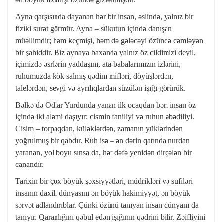
Ayna qarşısında dayanan hər bir insan, əslində, yalnız bir
fiziki surət görmür. Ayna – sükutun içində danışan
müəllimdir; həm keçmişi, həm də gələcəyi özündə cəmləyən
bir şahiddir. Biz aynaya baxanda yalnız öz cildimizi deyil,
içimizdə əsrlərin yaddaşını, ata-babalarımızın izlərini,
ruhumuzda kök salmış qədim mifləri, döyüşlərdən,
talelərdən, sevgi və ayrılıqlardan süzülən işığı görürük.
Bəlkə də Odlar Yurdunda yanan ilk ocaqdan bəri insan öz
içində iki aləmi daşıyır: cismin faniliyi və ruhun əbədiliyi.
Cisim – torpaqdan, küləklərdən, zamanın yüklərindən
yoğrulmuş bir qabdır. Ruh isə – ən dərin qatında nurdan
yaranan, yol boyu sınsa da, hər dəfə yenidən dirçələn bir
canandır.
Tarixin bir çox böyük şəxsiyyətləri, müdrikləri və sufiləri
insanın daxili dünyasını ən böyük hakimiyyət, ən böyük
sərvət adlandırıblar. Çünki özünü tanıyan insan dünyanı da
tanıyır. Qaranlığını qəbul edən işığının qədrini bilir. Zəifliyini