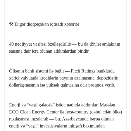
🛠 Digər diqqətçəkən iqtisadi xəbərlər
40 nəqliyyat vasitəsi özəlləşdirilib — bu da dövlət əmlakının
satışına dair icra olunan addımlardan biridir.
Ölkənin bank sistemi ilə bağlı — Fitch Ratings banklarda
xarici valyutada kreditlərin payının azalmasına, depozitlərin
dollarlaşmasının isə yüksək qalmasına dair proqnoz verib.
Enerji və “yaşıl gələcək” istiqamətində addımlar: Məsələn,
ECO Clean Energy Center ilə host-country (qəbul edən ölkə)
razılaşması imzalanıb — bu, Azərbaycanda bərpa olunan
enerji və “yaşıl” investisiyaların inkişafı baxımından