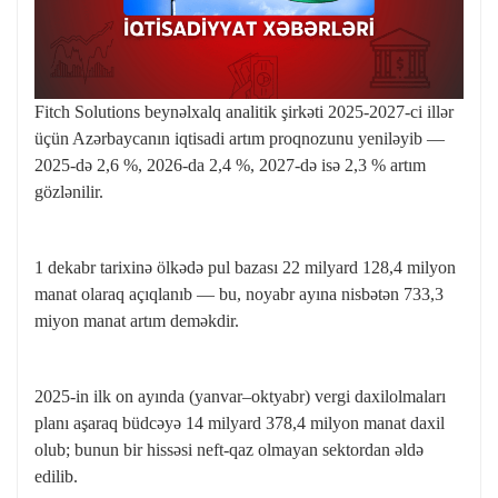
Fitch Solutions beynəlxalq analitik şirkəti 2025-2027-ci illər
üçün Azərbaycanın iqtisadi artım proqnozunu yeniləyib —
2025-də 2,6 %, 2026-da 2,4 %, 2027-də isə 2,3 % artım
gözlənilir.
1 dekabr tarixinə ölkədə pul bazası 22 milyard 128,4 milyon
manat olaraq açıqlanıb — bu, noyabr ayına nisbətən 733,3
miyon manat artım deməkdir.
2025-in ilk on ayında (yanvar–oktyabr) vergi daxilolmaları
planı aşaraq büdcəyə 14 milyard 378,4 milyon manat daxil
olub; bunun bir hissəsi neft-qaz olmayan sektordan əldə
edilib.