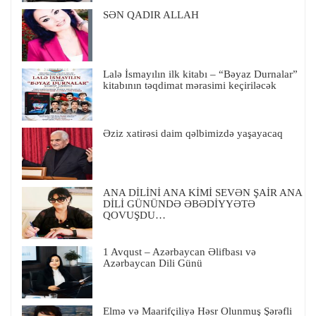
SƏN QADIR ALLAH
Lalə İsmayılın ilk kitabı – “Bəyaz Durnalar”
kitabının təqdimat mərasimi keçiriləcək
Əziz xatirəsi daim qəlbimizdə yaşayacaq
ANA DİLİNİ ANA KİMİ SEVƏN ŞAİR ANA
DİLİ GÜNÜNDƏ ƏBƏDİYYƏTƏ
QOVUŞDU…
1 Avqust – Azərbaycan Əlifbası və
Azərbaycan Dili Günü
Elmə və Maarifçiliyə Həsr Olunmuş Şərəfli