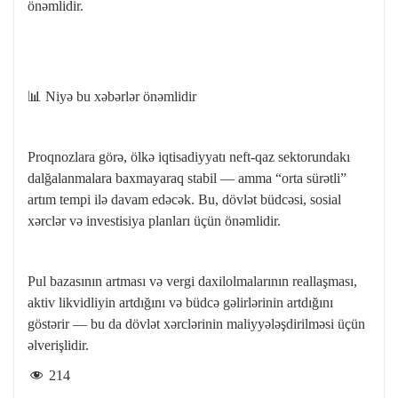
önəmlidir.
📊 Niyə bu xəbərlər önəmlidir
Proqnozlara görə, ölkə iqtisadiyyatı neft-qaz sektorundakı
dalğalanmalara baxmayaraq stabil — amma “orta sürətli”
artım tempi ilə davam edəcək. Bu, dövlət büdcəsi, sosial
xərclər və investisiya planları üçün önəmlidir.
Pul bazasının artması və vergi daxilolmalarının reallaşması,
aktiv likvidliyin artdığını və büdcə gəlirlərinin artdığını
göstərir — bu da dövlət xərclərinin maliyyələşdirilməsi üçün
əlverişlidir.
214