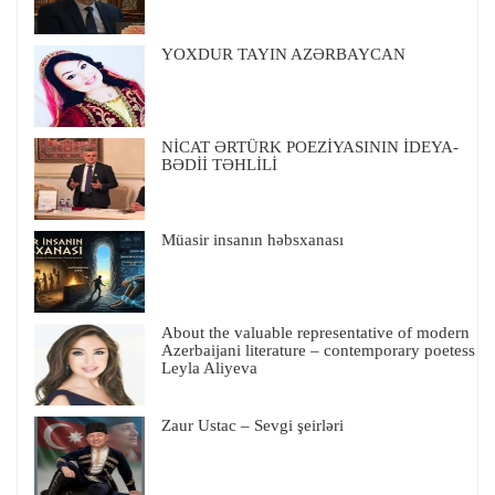
YOXDUR TAYIN AZƏRBAYCAN
NİCAT ƏRTÜRK POEZİYASININ İDEYA-
BƏDİİ TƏHLİLİ
Müasir insanın həbsxanası
About the valuable representative of modern
Azerbaijani literature – contemporary poetess
Leyla Aliyeva
Zaur Ustac – Sevgi şeirləri