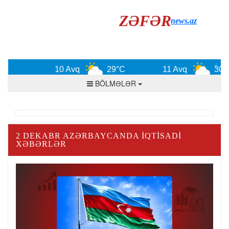
ZƏFƏR
news.az
10 Avq
29°C
11 Avq
30°C
BÖLMƏLƏR
2 DEKABR AZƏRBAYCANDA IQTISADI
XƏBƏRLƏR