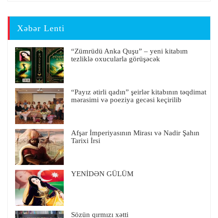
Xəbər Lenti
“Zümrüdü Anka Quşu” – yeni kitabım
tezliklə oxucularla görüşəcək
“Payız ətirli qadın” şeirlər kitabının təqdimat
mərasimi və poeziya gecəsi keçirilib
Afşar İmperiyasının Mirası və Nadir Şahın
Tarixi İrsi
YENİDƏN GÜLÜM
Sözün qırmızı xətti