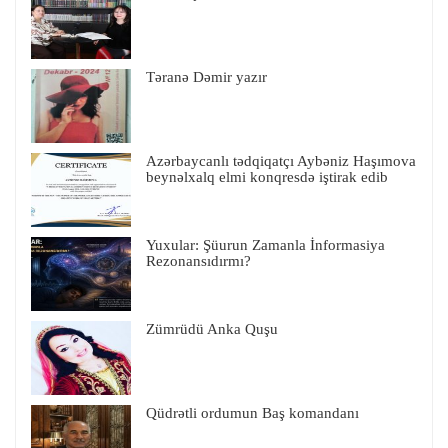
Təranə Dəmir yazır
Azərbaycanlı tədqiqatçı Aybəniz Haşımova
beynəlxalq elmi konqresdə iştirak edib
Yuxular: Şüurun Zamanla İnformasiya
Rezonansıdırmı?
Zümrüdü Anka Quşu
Qüdrətli ordumun Baş komandanı