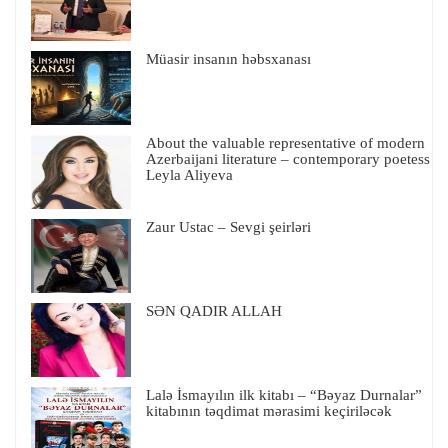
Müasir insanın həbsxanası
About the valuable representative of modern
Azerbaijani literature – contemporary poetess
Leyla Aliyeva
Zaur Ustac – Sevgi şeirləri
SƏN QADIR ALLAH
Lalə İsmayılın ilk kitabı – “Bəyaz Durnalar”
kitabının təqdimat mərasimi keçiriləcək