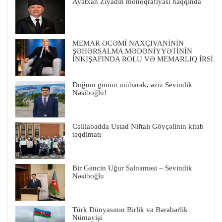
Ayətxan Ziyadın monoqrafiyası haqqında
MEMAR ƏCƏMİ NAXÇIVANİNİN
ŞƏHƏRSALMA MƏDƏNİYYƏTİNİN
İNKIŞAFINDA ROLU VƏ MEMARLIQ İRSİ
Doğum günün mübarək, əziz Sevindik
Nəsiboğlu!
Cəlilabadda Ustad Niftalı Göyçəlinin kitab
təqdimatı
Bir Gəncin Uğur Salnaməsi – Sevindik
Nəsiboğlu
Türk Dünyasının Birlik və Bərabərlik
Nümayişi