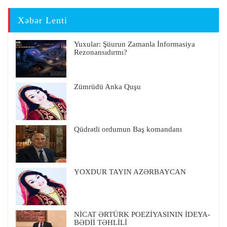
Xəbər Lenti
Yuxular: Şüurun Zamanla İnformasiya
Rezonansıdırmı?
Zümrüdü Anka Quşu
Qüdrətli ordumun Baş komandanı
YOXDUR TAYIN AZƏRBAYCAN
NİCAT ƏRTÜRK POEZİYASININ İDEYA-
BƏDİİ TƏHLİLİ