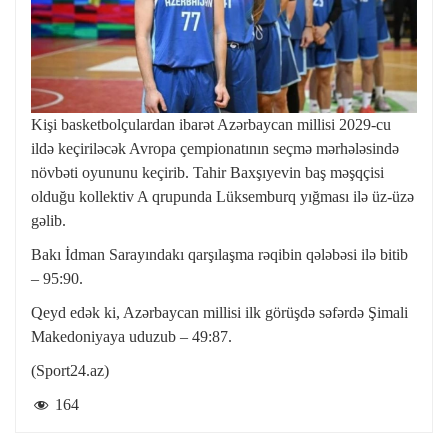
Kişi basketbolçulardan ibarət Azərbaycan millisi 2029-cu
ildə keçiriləcək Avropa çempionatının seçmə mərhələsində
növbəti oyununu keçirib. Tahir Baxşıyevin baş məşqçisi
olduğu kollektiv A qrupunda Lüksemburq yığması ilə üz-üzə
gəlib.
Bakı İdman Sarayındakı qarşılaşma rəqibin qələbəsi ilə bitib
– 95:90.
Qeyd edək ki, Azərbaycan millisi ilk görüşdə səfərdə Şimali
Makedoniyaya uduzub – 49:87.
(Sport24.az)
164