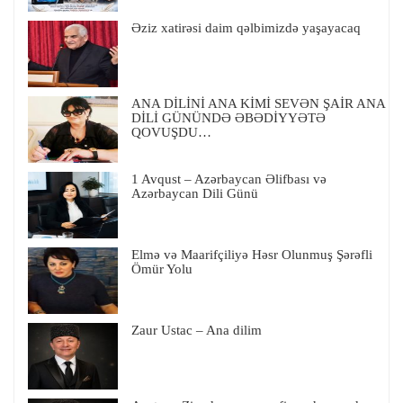
Əziz xatirəsi daim qəlbimizdə yaşayacaq
ANA DİLİNİ ANA KİMİ SEVƏN ŞAİR ANA
DİLİ GÜNÜNDƏ ƏBƏDİYYƏTƏ
QOVUŞDU…
1 Avqust – Azərbaycan Əlifbası və
Azərbaycan Dili Günü
Elmə və Maarifçiliyə Həsr Olunmuş Şərəfli
Ömür Yolu
Zaur Ustac – Ana dilim