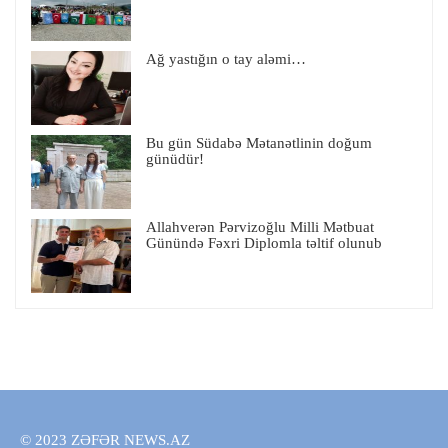
Ağ yastığın o tay aləmi…
Bu gün Südabə Mətanətlinin doğum
günüdür!
Allahverən Pərvizoğlu Milli Mətbuat
Günündə Fəxri Diplomla təltif olunub
© 2023 ZƏFƏR NEWS.AZ