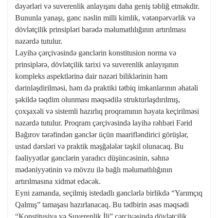
dəyərləri və suverenlik anlayışını daha geniş təbliğ etməkdir.
Bununla yanaşı, gənc nəslin milli kimlik, vətənpərvərlik və
dövlətçilik prinsipləri barədə məlumatlılığının artırılması
nəzərdə tutulur.
Layihə çərçivəsində gənclərin konstitusion norma və
prinsiplərə, dövlətçilik tarixi və suverenlik anlayışının
kompleks aspektlərinə dair nəzəri biliklərinin həm
dərinləşdirilməsi, həm də praktiki tətbiq imkanlarının əhatəli
şəkildə təqdim olunması məqsədilə strukturlaşdırılmış,
çoxşaxəli və sistemli hazırlıq proqramının həyata keçirilməsi
nəzərdə tutulur. Proqram çərçivəsində layihə rəhbəri Fərid
Bağırov tərəfindən gənclər üçün maarifləndirici görüşlər,
ustad dərsləri və praktik məşğələlər təşkil olunacaq. Bu
fəaliyyətlər gənclərin yaradıcı düşüncəsinin, səhnə
mədəniyyətinin və mövzu ilə bağlı məlumatlılığının
artırılmasına xidmət edəcək.
Eyni zamanda, seçilmiş istedadlı gənclərlə birlikdə “Yarımçıq
Qalmış” tamaşası hazırlanacaq. Bu tədbirin əsas məqsədi
“Konstitusiya və Suverenlik İli” çərçivəsində dövlətçilik