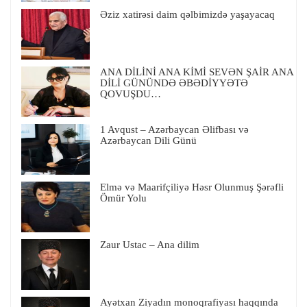
Əziz xatirəsi daim qəlbimizdə yaşayacaq
ANA DİLİNİ ANA KİMİ SEVƏN ŞAİR ANA
DİLİ GÜNÜNDƏ ƏBƏDİYYƏTƏ
QOVUŞDU…
1 Avqust – Azərbaycan Əlifbası və
Azərbaycan Dili Günü
Elmə və Maarifçiliyə Həsr Olunmuş Şərəfli
Ömür Yolu
Zaur Ustac – Ana dilim
Ayətxan Ziyadın monoqrafiyası haqqında