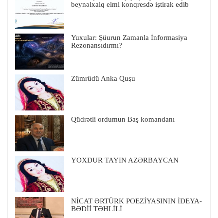
beynəlxalq elmi konqresdə iştirak edib
Yuxular: Şüurun Zamanla İnformasiya
Rezonansıdırmı?
Zümrüdü Anka Quşu
Qüdrətli ordumun Baş komandanı
YOXDUR TAYIN AZƏRBAYCAN
NİCAT ƏRTÜRK POEZİYASININ İDEYA-
BƏDİİ TƏHLİLİ