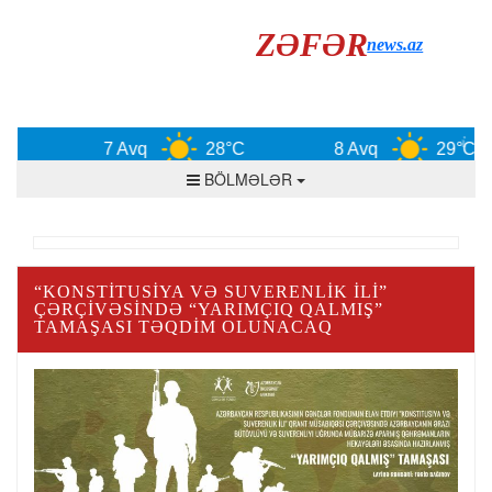
ZƏFƏR
news.az
7 Avq
28°C
8 Avq
29°C
BÖLMƏLƏR
“KONSTITUSIYA VƏ SUVERENLIK İLI”
ÇƏRÇIVƏSINDƏ “YARIMÇIQ QALMIŞ”
TAMAŞASI TƏQDIM OLUNACAQ