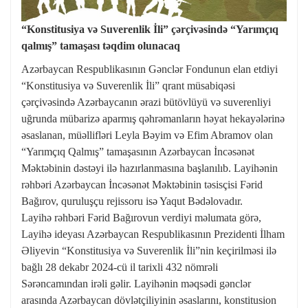
“Konstitusiya və Suverenlik İli” çərçivəsində “Yarımçıq
qalmış” tamaşası təqdim olunacaq
Azərbaycan Respublikasının Gənclər Fondunun elan etdiyi
“Konstitusiya və Suverenlik İli” qrant müsabiqəsi
çərçivəsində Azərbaycanın ərazi bütövlüyü və suverenliyi
uğrunda mübarizə aparmış qəhrəmanların həyat hekayələrinə
əsaslanan, müəllifləri Leyla Bəyim və Efim Abramov olan
“Yarımçıq Qalmış” tamaşasının Azərbaycan İncəsənət
Məktəbinin dəstəyi ilə hazırlanmasına başlanılıb. Layihənin
rəhbəri Azərbaycan İncəsənət Məktəbinin təsisçisi Fərid
Bağırov, quruluşçu rejissoru isə Yaqut Bədəlovadır.
Layihə rəhbəri Fərid Bağırovun verdiyi məlumata görə,
Layihə ideyası Azərbaycan Respublikasının Prezidenti İlham
Əliyevin “Konstitusiya və Suverenlik İli”nin keçirilməsi ilə
bağlı 28 dekabr 2024-cü il tarixli 432 nömrəli
Sərəncamından irəli gəlir. Layihənin məqsədi gənclər
arasında Azərbaycan dövlətçiliyinin əsaslarını, konstitusion