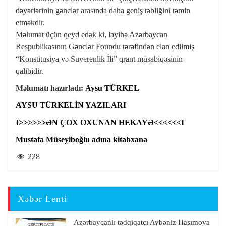
dəyərlərinin gənclər arasında daha geniş təbliğini təmin
etməkdir.
Məlumat üçün qeyd edək ki, layihə Azərbaycan
Respublikasının Gənclər Foundu tərəfindən elan edilmiş
“Konstitusiya və Suverenlik İli” qrant müsabiqəsinin
qalibidir.
Məlumatı hazırladı:
Aysu TÜRKEL
AYSU TÜRKELİN YAZILARI
I>>>>>>ƏN ÇOX OXUNAN HEKAYƏ<<<<<<I
Mustafa Müseyiboğlu adına kitabxana
228
Xəbər Lenti
Azərbaycanlı tədqiqatçı Aybəniz Haşımova