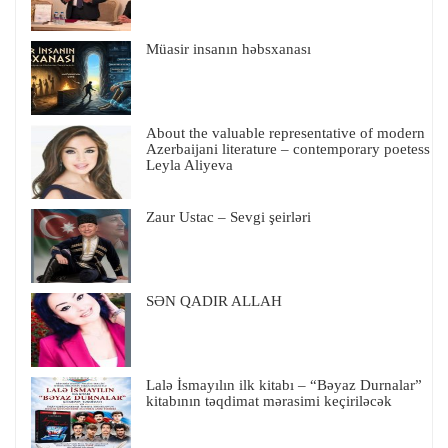
Müasir insanın həbsxanası
About the valuable representative of modern
Azerbaijani literature – contemporary poetess
Leyla Aliyeva
Zaur Ustac – Sevgi şeirləri
SƏN QADIR ALLAH
Lalə İsmayılın ilk kitabı – “Bəyaz Durnalar”
kitabının təqdimat mərasimi keçiriləcək