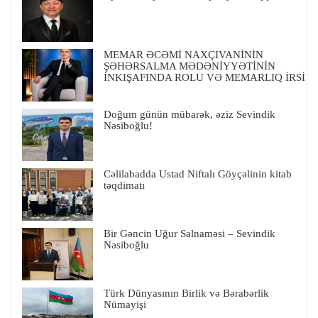
MEMAR ƏCƏMİ NAXÇIVANİNİN
ŞƏHƏRSALMA MƏDƏNİYYƏTİNİN
İNKIŞAFINDA ROLU VƏ MEMARLIQ İRSİ
Doğum günün mübarək, əziz Sevindik
Nəsiboğlu!
Cəlilabadda Ustad Niftalı Göyçəlinin kitab
təqdimatı
Bir Gəncin Uğur Salnaməsi – Sevindik
Nəsiboğlu
Türk Dünyasının Birlik və Bərabərlik
Nümayişi