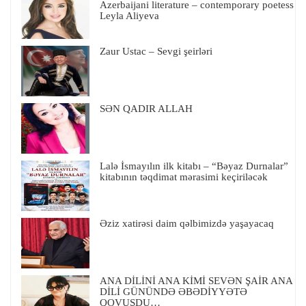
Azerbaijani literature – contemporary poetess
Leyla Aliyeva
Zaur Ustac – Sevgi şeirləri
SƏN QADIR ALLAH
Lalə İsmayılın ilk kitabı – “Bəyaz Durnalar”
kitabının təqdimat mərasimi keçiriləcək
Əziz xatirəsi daim qəlbimizdə yaşayacaq
ANA DİLİNİ ANA KİMİ SEVƏN ŞAİR ANA
DİLİ GÜNÜNDƏ ƏBƏDİYYƏTƏ
QOVUŞDU…