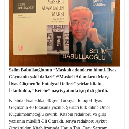
Səlim Babullaoğlunun “Maskalı adamların himni. İlyas
Göçmənin şəkil dəftəri” /“Maskeli Adamların Marşı.
İlyas Göçmen’in Fotoğraf Defteri” şeirlər kitabı
İstanbulda, “Ketebe” nəşriyyatında işıq üzü görüb.
Kitabda daxil edilən 40 şeir Türkiyəli fotoqraf İlyas
Göçmənin 40 fotosuna yazılıb. Şeirləri türk dilinə Ömər
Küçükməhmətoğlu çevirib. Kitabın redaktoru və giriş
yazısının müəllifi Əli Oturaklı, seriya redaktoru Aykut
Ərtoğruldur. Kitab üzərində Harun Tan, Əray Sarıçam,