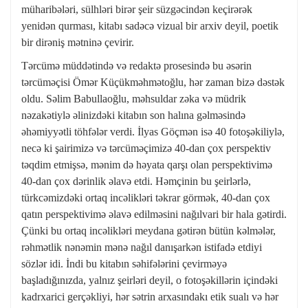
müharibələri, sülhləri birər şeir süzgəcindən keçirərək
yenidən qurması, kitabı sadəcə vizual bir arxiv deyil, poetik
bir dirəniş mətninə çevirir.
Tərcümə müddətində və redaktə prosesində bu əsərin
tərcüməçisi Ömər Küçükməhmətoğlu, hər zaman bizə dəstək
oldu. Səlim Babullaoğlu, məhsuldar zəka və müdrik
nəzakətiylə əlinizdəki kitabın son halına gəlməsində
əhəmiyyətli töhfələr verdi. İlyas Göçmən isə 40 fotoşəkiliylə,
necə ki şairimizə və tərcüməçimizə 40-dan çox perspektiv
təqdim etmişsə, mənim də həyata qarşı olan perspektivimə
40-dan çox dərinlik əlavə etdi. Həmçinin bu şeirlərlə,
türkcəmizdəki ortaq incəlikləri təkrar görmək, 40-dan çox
qatın perspektivimə əlavə edilməsini nağılvari bir hala gətirdi.
Çünki bu ortaq incəlikləri meydana gətirən bütün kəlmələr,
rəhmətlik nənəmin mənə nağıl danışarkən istifadə etdiyi
sözlər idi. İndi bu kitabın səhifələrini çevirməyə
başladığınızda, yalnız şeirləri deyil, o fotoşəkillərin içindəki
kadrxarici gerçəkliyi, hər sətrin arxasındakı etik sualı və hər