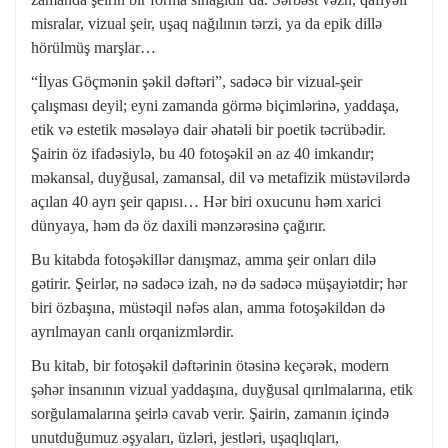
misralar, vizual şeir, uşaq nağılının tərzi, ya da epik dillə
hörülmüş marşlar…
“İlyas Göçmənin şəkil dəftəri”, sadəcə bir vizual-şeir
çalışması deyil; eyni zamanda görmə biçimlərinə, yaddaşa,
etik və estetik məsələyə dair əhatəli bir poetik təcrübədir.
Şairin öz ifadəsiylə, bu 40 fotoşəkil ən az 40 imkandır;
məkansal, duyğusal, zamansal, dil və metafizik müstəvilərdə
açılan 40 ayrı şeir qapısı… Hər biri oxucunu həm xarici
dünyaya, həm də öz daxili mənzərəsinə çağırır.
Bu kitabda fotoşəkillər danışmaz, amma şeir onları dilə
gətirir. Şeirlər, nə sadəcə izah, nə də sadəcə müşayiətdir; hər
biri özbaşına, müstəqil nəfəs alan, amma fotoşəkildən də
ayrılmayan canlı orqanizmlərdir.
Bu kitab, bir fotoşəkil dəftərinin ötəsinə keçərək, modern
şəhər insanının vizual yaddaşına, duyğusal qırılmalarına, etik
sorğulamalarına şeirlə cavab verir. Şairin, zamanın içində
unutduğumuz əşyaları, üzləri, jestləri, uşaqlıqları,