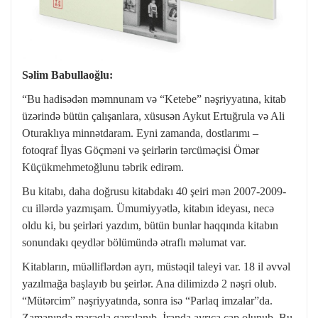
Səlim Babullaoğlu:
“Bu hadisədən məmnunam və “Ketebe” nəşriyyatına, kitab
üzərində bütün çalışanlara, xüsusən Aykut Ertuğrula və Ali
Oturaklıya minnətdaram. Eyni zamanda, dostlarımı –
fotoqraf İlyas Göçməni və şeirlərin tərcüməçisi Ömər
Küçükmehmetoğlunu təbrik edirəm.
Bu kitabı, daha doğrusu kitabdakı 40 şeiri mən 2007-2009-
cu illərdə yazmışam. Ümumiyyətlə, kitabın ideyası, necə
oldu ki, bu şeirləri yazdım, bütün bunlar haqqında kitabın
sonundakı qeydlər bölümündə ətraflı məlumat var.
Kitabların, müəlliflərdən ayrı, müstəqil taleyi var. 18 il əvvəl
yazılmağa başlayıb bu şeirlər. Ana dilimizdə 2 nəşri olub.
“Mütərcim” nəşriyyatında, sonra isə “Parlaq imzalar”da.
Zamanında maraqla qarşılanıb. İranda ayrıca çap olunub. Bu