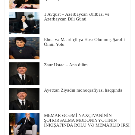
1 Avqust – Azərbaycan Əlifbası və
Azərbaycan Dili Günü
Elmə və Maarifçiliyə Həsr Olunmuş Şərəfli
Ömür Yolu
Zaur Ustac – Ana dilim
Ayətxan Ziyadın monoqrafiyası haqqında
MEMAR ƏCƏMİ NAXÇIVANİNİN
ŞƏHƏRSALMA MƏDƏNİYYƏTİNİN
İNKIŞAFINDA ROLU VƏ MEMARLIQ İRSİ