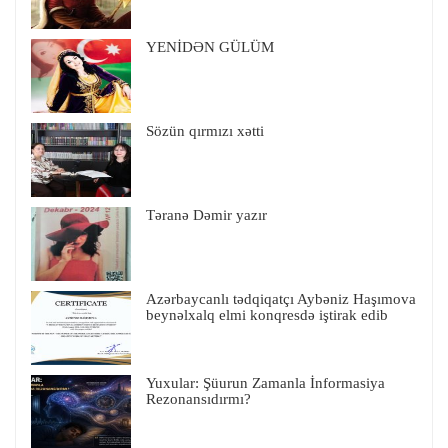
YENİDƏN GÜLÜM
Sözün qırmızı xətti
Təranə Dəmir yazır
Azərbaycanlı tədqiqatçı Aybəniz Haşımova
beynəlxalq elmi konqresdə iştirak edib
Yuxular: Şüurun Zamanla İnformasiya
Rezonansıdırmı?