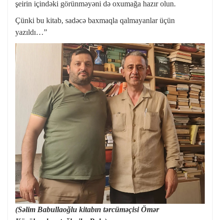
şeirin içindəki görünməyəni də oxumağa hazır olun.
Çünki bu kitab, sadəcə baxmaqla qalmayanlar üçün
yazıldı…”
(Səlim Babullaoğlu kitabın tərcüməçisi Ömər