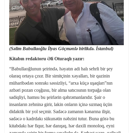
(Səlim Babullaoğlu İlyas Göçmənlə birlikdə. İstanbul)
Kitabın redaktoru Əli Oturaqlı yazır:
“Babullaoğlunun şeirində, həyatın adi halı sehrli bir şey
olaraq ortaya çıxır. Bir simitçinin xəyalları, bir qazinin
müharibədən sonrakı səssizliyi, “arxa küçə uşaqları”nın
əzbəri pozan coşğusu, bir alma satıcısının torpağa olan
sadiqliyi, hamısı bu şeirlərin qəhrəmanlarıdır. Şair o
insanların zehninə girir, lakin onların içinə sızmaq üçün
didaktik bir yol seçmir. Sadəcə zamanın kənarına ilişir,
sadəcə o kadrdakı sükunətin nəbzini tutur. Buna görə bu
kitabdakı hər fiqur, hər danışıq, hər daxili monoloq, eyni
zamanda şeirin bir forma sınağıdır da. Sərbəst vəzn, qafiyəli