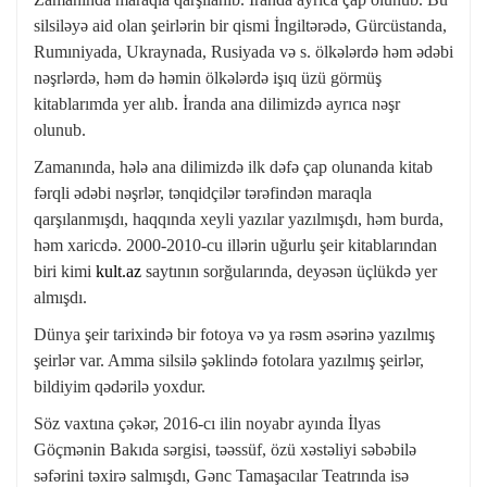
silsiləyə aid olan şeirlərin bir qismi İngiltərədə, Gürcüstanda,
Rumıniyada, Ukraynada, Rusiyada və s. ölkələrdə həm ədəbi
nəşrlərdə, həm də həmin ölkələrdə işıq üzü görmüş
kitablarımda yer alıb. İranda ana dilimizdə ayrıca nəşr
olunub.
Zamanında, hələ ana dilimizdə ilk dəfə çap olunanda kitab
fərqli ədəbi nəşrlər, tənqidçilər tərəfindən maraqla
qarşılanmışdı, haqqında xeyli yazılar yazılmışdı, həm burda,
həm xaricdə. 2000-2010-cu illərin uğurlu şeir kitablarından
biri kimi
kult.az
saytının sorğularında, deyəsən üçlükdə yer
almışdı.
Dünya şeir tarixində bir fotoya və ya rəsm əsərinə yazılmış
şeirlər var. Amma silsilə şəklində fotolara yazılmış şeirlər,
bildiyim qədərilə yoxdur.
Söz vaxtına çəkər, 2016-cı ilin noyabr ayında İlyas
Göçmənin Bakıda sərgisi, təəssüf, özü xəstəliyi səbəbilə
səfərini təxirə salmışdı, Gənc Tamaşacılar Teatrında isə