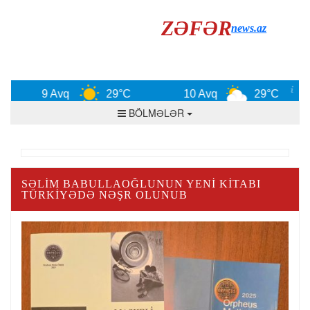
ZƏFƏR
news.az
9 Avq
29°C
10 Avq
29°C
BÖLMƏLƏR
SƏLIM BABULLAOĞLUNUN YENI KITABI
TÜRKIYƏDƏ NƏŞR OLUNUB