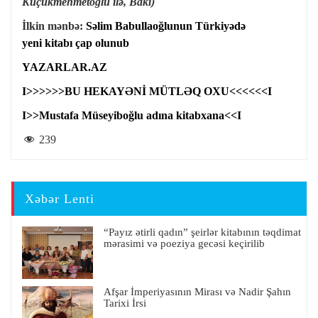
Küçükmehmetoğlu ilə, Bakı)
İlkin mənbə:
Səlim Babullaoğlunun Türkiyədə
yeni kitabı çap olunub
YAZARLAR.AZ
I>>>>>>BU HEKAYƏNİ MÜTLƏQ OXU<<<<<<I
I>>Mustafa Müseyiboğlu adına kitabxana<<I
239
Xəbər Lenti
“Payız ətirli qadın” şeirlər kitabının təqdimat
mərasimi və poeziya gecəsi keçirilib
Afşar İmperiyasının Mirası və Nadir Şahın
Tarixi İrsi