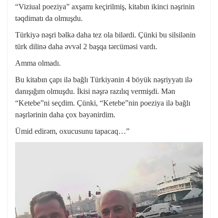
“Viziual poeziya” axşamı keçirilmiş, kitabın ikinci nəşrinin
təqdimatı da olmuşdu.
Türkiyə nəşri bəlkə daha tez ola bilərdi. Çünki bu silsilənin
türk dilinə daha əvvəl 2 başqa tərcüməsi vardı.
Amma olmadı.
Bu kitabın çapı ilə bağlı Türkiyənin 4 böyük nəşriyyatı ilə
danışığım olmuşdu. İkisi nəşrə razılıq vermişdi. Mən
“Ketebe”ni seçdim. Çünki, “Ketebe”nin poeziya ilə bağlı
nəşrlərinin daha çox bəyənirdim.
Ümid edirəm, oxucusunu tapacaq…”