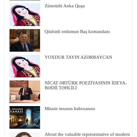
Zümrüdü Anka Quşu
Qüdrətli ordumun Baş komandanı
YOXDUR TAYIN AZƏRBAYCAN
NİCAT ƏRTÜRK POEZİYASININ İDEYA-
BƏDİİ TƏHLİLİ
Müasir insanın həbsxanası
About the valuable representative of modern