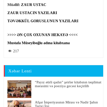
Müəllif:
ZAUR USTAC
ZAUR USTACIN YAZILARI
TƏVƏKKÜL GORUSLUNUN YAZILARI
>>>> ƏN ÇOX OXUNAN HEKAYƏ <<<<
Mustafa Müseyiboğlu adına kitabxana
217
Xəbər Lenti
“Payız ətirli qadın” şeirlər kitabının təqdimat
mərasimi və poeziya gecəsi keçirilib
Afşar İmperiyasının Mirası və Nadir Şahın
Tarixi İrsi