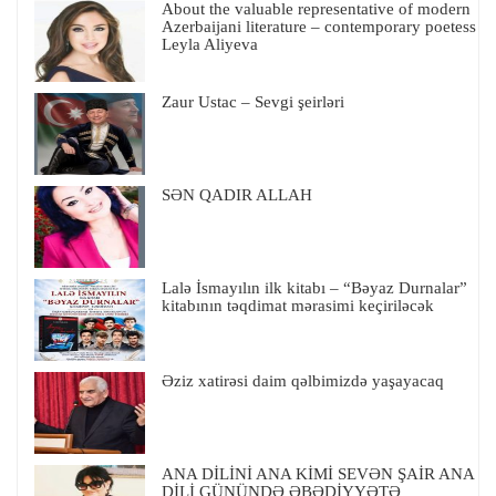
About the valuable representative of modern
Azerbaijani literature – contemporary poetess
Leyla Aliyeva
Zaur Ustac – Sevgi şeirləri
SƏN QADIR ALLAH
Lalə İsmayılın ilk kitabı – “Bəyaz Durnalar”
kitabının təqdimat mərasimi keçiriləcək
Əziz xatirəsi daim qəlbimizdə yaşayacaq
ANA DİLİNİ ANA KİMİ SEVƏN ŞAİR ANA
DİLİ GÜNÜNDƏ ƏBƏDİYYƏTƏ