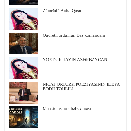
Zümrüdü Anka Quşu
Qüdrətli ordumun Baş komandanı
YOXDUR TAYIN AZƏRBAYCAN
NİCAT ƏRTÜRK POEZİYASININ İDEYA-
BƏDİİ TƏHLİLİ
Müasir insanın həbsxanası