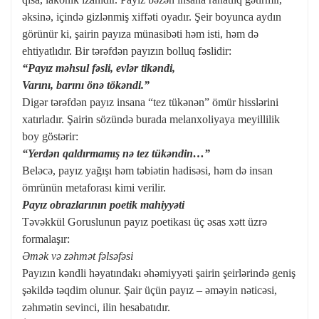
əksinə, içində gizlənmiş xiffəti oyadır. Şeir boyunca aydın
görünür ki, şairin payıza münasibəti həm isti, həm də
ehtiyatlıdır. Bir tərəfdən payızın bolluq fəslidir:
“Payız məhsul fəsli, evlər tikəndi,
Varını, barını önə tökəndi.”
Digər tərəfdən payız insana “tez tükənən” ömür hisslərini
xatırladır. Şairin sözündə burada melanxoliyaya meyillilik
boy göstərir:
“Yerdən qaldırmamış nə tez tükəndin…”
Beləcə, payız yağışı həm təbiətin hadisəsi, həm də insan
ömrünün metaforası kimi verilir.
Payız obrazlarının poetik mahiyyəti
Təvəkkül Goruslunun payız poetikası üç əsas xətt üzrə
formalaşır:
Əmək və zəhmət fəlsəfəsi
Payızın kəndli həyatındakı əhəmiyyəti şairin şeirlərində geniş
şəkildə təqdim olunur. Şair üçün payız – əməyin nəticəsi,
zəhmətin sevinci, ilin hesabatıdır.