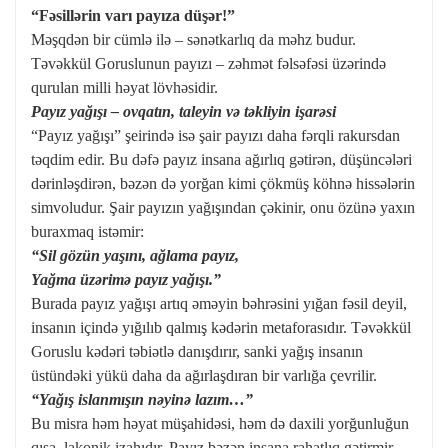
“Fəsillərin varı payıza düşər!”
Məşqdən bir cümlə ilə – sənətkarlıq da məhz budur.
Təvəkkül Goruslunun payızı – zəhmət fəlsəfəsi üzərində
qurulan milli həyat lövhəsidir.
Payız yağışı – ovqatın, taleyin və təkliyin işarəsi
“Payız yağışı” şeirində isə şair payızı daha fərqli rakursdan
təqdim edir. Bu dəfə payız insana ağırlıq gətirən, düşüncələri
dərinləşdirən, bəzən də yorğan kimi çökmüş köhnə hissələrin
simvoludur. Şair payızın yağışından çəkinir, onu özünə yaxın
buraxmaq istəmir:
“Sil gözün yaşını, ağlama payız,
Yağma üzərimə payız yağışı.”
Burada payız yağışı artıq əməyin bəhrəsini yığan fəsil deyil,
insanın içində yığılıb qalmış kədərin metaforasıdır. Təvəkkül
Goruslu kədəri təbiətlə danışdırır, sanki yağış insanın
üstündəki yükü daha da ağırlaşdıran bir varlığa çevrilir.
“Yağış islanmışın nəyinə lazım…”
Bu misra həm həyat müşahidəsi, həm də daxili yorğunluğun
qısa, lakonik izahıdır. Payız bəzən insana rahatlıq gətirmir,