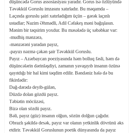
düşüncədə Gorus assosiasiyası yaradır. Gorus isə özlüyündə
Təvəkkül Goruslu imzasını xatırladır. Bu məqamda –
Laçında goruslu şairi xatırladığım üçün – gərək laçınlı
ustadlar; Nazim Əhmədli, Adil Cəfakeş məni bağışlasın.
Mənim bir təqsirim yoxdur. Bu məsələdə üç səbəbkar var:
-mudhiş mənzərə,
-mənzərəni yaradan payız,
-payızı nəzmə çəkən şair Təvəkkül Goruslu.
Payız – Azərbaycan poeziyasında həm bolluq fəsli, həm də
düşüncələrin dərinləşdiyi, zamanın yavaşıyıb insanın özünə
qayıtdığı bir hal kimi təqdim edilir. Bəndəniz hələ də bu
fikirdədir:
Dağ-dərədə deyib-gülən,
Düzdə dolan gözdü payız.
Təbiətin möcüzəsi,
Bizə olan sözdü payız.
Bəli, payız (güz) insanın olğun, sözün dolğun çağıdır.
Obrazlı şəkildə desək, payız var olanın yetkinlik dövrünü əks
etdirir. Təvəkkül Goruslunun poetik dünyasında da payız