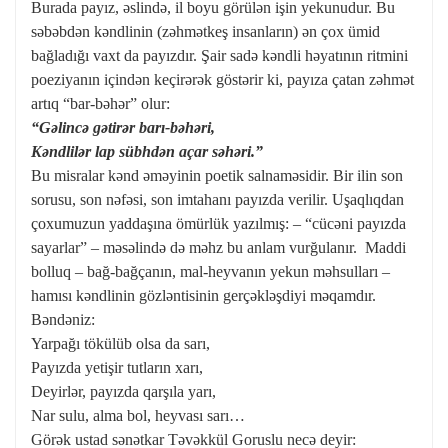
Burada payız, əslində, il boyu görülən işin yekunudur. Bu
səbəbdən kəndlinin (zəhmətkeş insanların) ən çox ümid
bağladığı vaxt da payızdır. Şair sadə kəndli həyatının ritmini
poeziyanın içindən keçirərək göstərir ki, payıza çatan zəhmət
artıq “bar-bəhər” olur:
“Gəlincə gətirər barı-bəhəri,
Kəndlilər lap sübhdən açar səhəri.”
Bu misralar kənd əməyinin poetik salnaməsidir. Bir ilin son
sorusu, son nəfəsi, son imtahanı payızda verilir. Uşaqlıqdan
çoxumuzun yaddaşına ömürlük yazılmış: – “cücəni payızda
sayarlar” – məsəlində də məhz bu anlam vurğulanır. Maddi
bolluq – bağ-bağçanın, mal-heyvanın yekun məhsulları –
hamısı kəndlinin gözləntisinin gerçəkləşdiyi məqamdır.
Bəndəniz:
Yarpağı tökülüb olsa da sarı,
Payızda yetişir tutların xarı,
Deyirlər, payızda qarşıla yarı,
Nar sulu, alma bol, heyvası sarı…
Görək ustad sənətkar Təvəkkül Goruslu necə deyir: