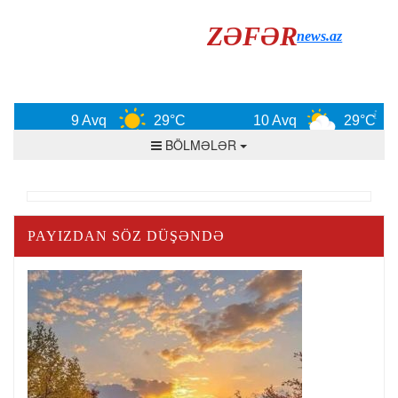
ZƏFƏR
news.az
9 Avq
29°C
10 Avq
29°C
BÖLMƏLƏR
PAYIZDAN SÖZ DÜŞƏNDƏ