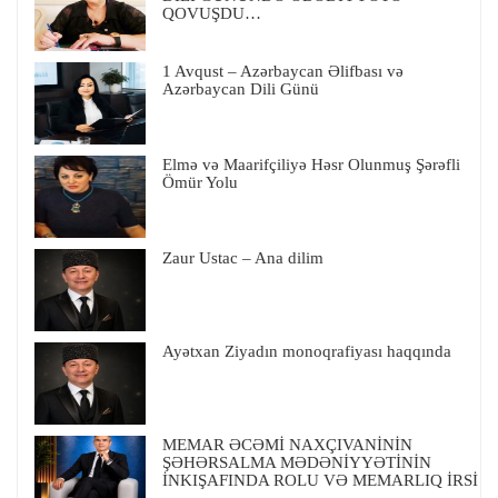
QOVUŞDU…
1 Avqust – Azərbaycan Əlifbası və
Azərbaycan Dili Günü
Elmə və Maarifçiliyə Həsr Olunmuş Şərəfli
Ömür Yolu
Zaur Ustac – Ana dilim
Ayətxan Ziyadın monoqrafiyası haqqında
MEMAR ƏCƏMİ NAXÇIVANİNİN
ŞƏHƏRSALMA MƏDƏNİYYƏTİNİN
İNKIŞAFINDA ROLU VƏ MEMARLIQ İRSİ