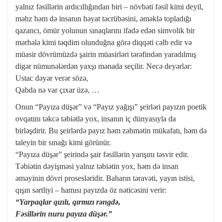
yalnız fəsillərin ardıcıllığından biri – növbəti fəsil kimi deyil,
məhz həm də insanın həyat təcrübəsini, əməklə topladığı
qazancı, ömür yolunun sınaqlarını ifadə edən simvolik bir
mərhələ kimi təqdim olunduğna görə diqqəti cəlb edir və
müasir dövrümüzdə şairin müasirləri tərəfindən yaradılmış
digər nümunələrdən yaxşı mənada seçilir. Necə deyərlər:
Ustac dəyər verər sözə,
Qabda nə var çıxar üzə, …
Onun “Payıza düşər” və “Payız yağışı” şeirləri payızın poetik
ovqatını təkcə təbiətlə yox, insanın iç dünyasıyla da
birləşdirir. Bu şeirlərdə payız həm zəhmətin mükafatı, həm də
taleyin bir sınağı kimi görünür.
“Payıza düşər” şeirində şair fəsillərin yarışını təsvir edir.
Təbiətin dəyişməsi yalnız təbiətin yox, həm də insan
əməyinin dövri prosesləridir. Baharın təravəti, yayın istisi,
qışın sərtliyi – hamısı payızda öz nəticəsini verir:
“Yarpaqlar qızılı, qırmızı rəngdə,
Fəsillərin nuru payıza düşər.”