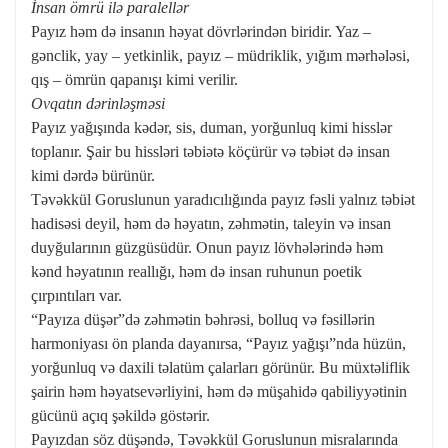
İnsan ömrü ilə paralellər
Payız həm də insanın həyat dövrlərindən biridir. Yaz –
gənclik, yay – yetkinlik, payız – müdriklik, yığım mərhələsi,
qış – ömrün qapanışı kimi verilir.
Ovqatın dərinləşməsi
Payız yağışında kədər, sis, duman, yorğunluq kimi hisslər
toplanır. Şair bu hissləri təbiətə köçürür və təbiət də insan
kimi dərdə bürünür.
Təvəkkül Goruslunun yaradıcılığında payız fəsli yalnız təbiət
hadisəsi deyil, həm də həyatın, zəhmətin, taleyin və insan
duyğularının güzgüsüdür. Onun payız lövhələrində həm
kənd həyatının reallığı, həm də insan ruhunun poetik
çırpıntıları var.
“Payıza düşər”də zəhmətin bəhrəsi, bolluq və fəsillərin
harmoniyası ön planda dayanırsa, “Payız yağışı”nda hüzün,
yorğunluq və daxili təlatüm çalarları görünür. Bu müxtəliflik
şairin həm həyatsevərliyini, həm də müşahidə qabiliyyətinin
gücünü açıq şəkildə göstərir.
Payızdan söz düşəndə, Təvəkkül Goruslunun misralarında