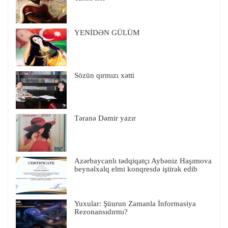
YENİDƏN GÜLÜM
Sözün qırmızı xətti
Təranə Dəmir yazır
Azərbaycanlı tədqiqatçı Aybəniz Haşımova
beynəlxalq elmi konqresdə iştirak edib
Yuxular: Şüurun Zamanla İnformasiya
Rezonansıdırmı?