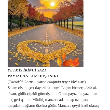
YETMİŞ İKİNCİ YAZI
PAYIZDAN SÖZ DÜŞƏNDƏ
(
Təvəkkül Goruslu yaradıcılığında payız lövhələri
)
Salam olsun, çox dəyərli oxucum! Laçını bir neçə dəfə al-
əlvan, güllü-çiçəkli görmüşdüm. Onun payızı da yazından
heç geri qalmır. Müdhiş mənzərə adamı lap uzaqlara –
qarşıdakı dağların ötəsinə götür. Mənzərə qeyri-iradi olaraq