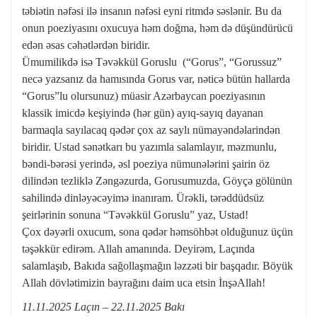
təbiətin nəfəsi ilə insanın nəfəsi eyni ritmdə səslənir. Bu da
onun poeziyasını oxucuya həm doğma, həm də düşündürücü
edən əsas cəhətlərdən biridir.
Ümumilikdə isə Təvəkkül Goruslu (“Gorus”, “Gorussuz”
necə yazsanız da hamısında Gorus var, nəticə bütün hallarda
“Gorus”lu olursunuz) müasir Azərbaycan poeziyasının
klassik imicdə keşiyində (hər gün) ayıq-sayıq dayanan
barmaqla sayılacaq qədər çox az saylı nümayəndəlarindən
biridir. Ustad sənətkarı bu yazımla salamlayır, məzmunlu,
bəndi-bərəsi yerində, əsl poeziya nümunələrini şairin öz
dilindən tezliklə Zəngəzurda, Gorusumuzda, Göyçə gölünün
sahilində dinləyəcəyimə inanıram. Ürəkli, tərəddüdsüz
şeirlərinin sonuna “Təvəkkül Goruslu” yaz, Ustad!
Çox dəyərli oxucum, sona qədər həmsöhbət olduğunuz üçün
təşəkkür edirəm. Allah amanında. Deyirəm, Laçında
salamlaşıb, Bakıda sağollaşmağın ləzzəti bir başqadır. Böyük
Allah dövlətimizin bayrağını daim uca etsin İnşəAllah!
11.11.2025 Laçın – 22.11.2025 Bakı