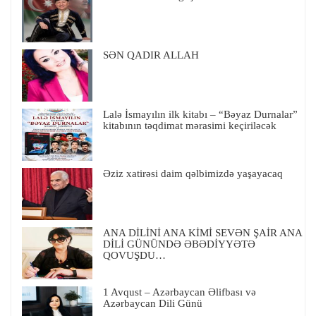
SƏN QADIR ALLAH
Lalə İsmayılın ilk kitabı – “Bəyaz Durnalar”
kitabının təqdimat mərasimi keçiriləcək
Əziz xatirəsi daim qəlbimizdə yaşayacaq
ANA DİLİNİ ANA KİMİ SEVƏN ŞAİR ANA
DİLİ GÜNÜNDƏ ƏBƏDİYYƏTƏ
QOVUŞDU…
1 Avqust – Azərbaycan Əlifbası və
Azərbaycan Dili Günü