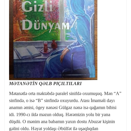
MƏTANƏTİN QƏLB PIÇILTILARI
Mətanətlə orta məktəbdə paralel sinifdə oxumuşuq. Mən “A”
sinfində, o isə “B” sinfində oxuyurdu. Atası İmaməli dayı
anamın əmisi, ögey nənəsi Gülgəz nənə isə qağamın bibisi
idi. 1990-cı ildə məzun olduq. Hərəmizin yolu bir yana
düşdü. O mənim ana babamın yaxın dostu Abuzər kişinin
gəlini oldu. Həyat yoldaşı Əbülfət ilə uşaqlıqdan