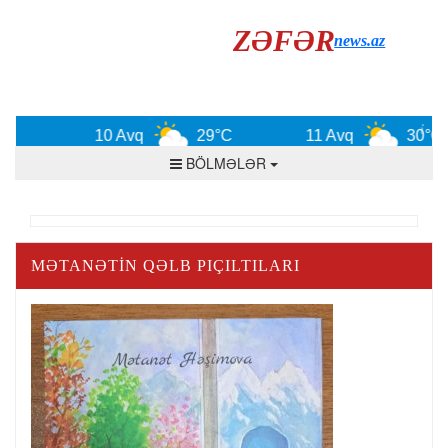
ZƏFƏR
news.az
10 Avq
29°C
11 Avq
30°C
BÖLMƏLƏR
MƏTANƏTİN QƏLB PIÇILTILARI