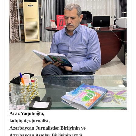
Araz Yaquboğlu
,
tədqiqatçı-jurnalist,
Azərbaycan Jurnalistlər Birliyinin və
Azərbaycan Aşıqlar Birliyinin üzvü