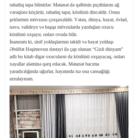
rahatlıq tapa bilmirlər. Mətanət də qəlbinin pıçıltılarını ağ
vərəqlərə köçürür, rahatlıq tapır, könlünü dincəldir. Onun
şeirlərinin mövzusu çoxşaxəlidir. Vətən, dünya, həyat, övlad,
nəvə, valideyn və başqa mövzularda yazdıqları oxucu
könlünü oxşayır, onları ovuda bilir.
İnanıram ki, sinif yoldaşlarının təkidi və həyat yoldaşı
Əbülfət Həşimovun dəstəyi ilə çap olunan “Gizli dünyam”
adlı bu kitab digər oxucuların da könlünü oxşayacaq, onları
xəyallar aləminə qərq edəcək. Mətanət bacıma
yaradıcılığında uğurlar, həyatında isə ona cansağlığı
arzulayıram.