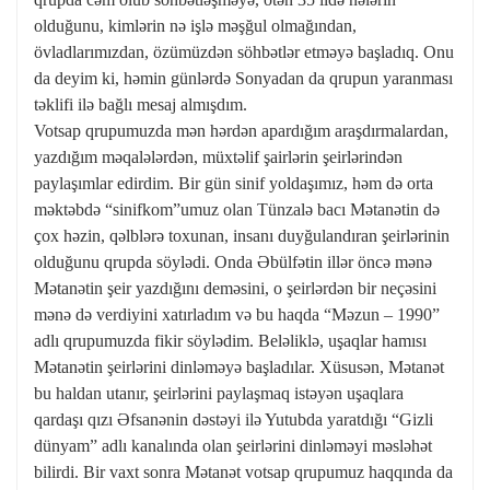
olduğunu, kimlərin nə işlə məşğul olmağından,
övladlarımızdan, özümüzdən söhbətlər etməyə başladıq. Onu
da deyim ki, həmin günlərdə Sonyadan da qrupun yaranması
təklifi ilə bağlı mesaj almışdım.
Votsap qrupumuzda mən hərdən apardığım araşdırmalardan,
yazdığım məqalələrdən, müxtəlif şairlərin şeirlərindən
paylaşımlar edirdim. Bir gün sinif yoldaşımız, həm də orta
məktəbdə “sinifkom”umuz olan Tünzalə bacı Mətanətin də
çox həzin, qəlblərə toxunan, insanı duyğulandıran şeirlərinin
olduğunu qrupda söylədi. Onda Əbülfətin illər öncə mənə
Mətanətin şeir yazdığını deməsini, o şeirlərdən bir neçəsini
mənə də verdiyini xatırladım və bu haqda “Məzun – 1990”
adlı qrupumuzda fikir söylədim. Beləliklə, uşaqlar hamısı
Mətanətin şeirlərini dinləməyə başladılar. Xüsusən, Mətanət
bu haldan utanır, şeirlərini paylaşmaq istəyən uşaqlara
qardaşı qızı Əfsanənin dəstəyi ilə Yutubda yaratdığı “Gizli
dünyam” adlı kanalında olan şeirlərini dinləməyi məsləhət
bilirdi. Bir vaxt sonra Mətanət votsap qrupumuz haqqında da