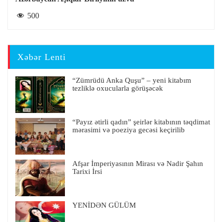
500
Xəbər Lenti
“Zümrüdü Anka Quşu” – yeni kitabım
tezliklə oxucularla görüşəcək
“Payız ətirli qadın” şeirlər kitabının təqdimat
mərasimi və poeziya gecəsi keçirilib
Afşar İmperiyasının Mirası və Nadir Şahın
Tarixi İrsi
YENİDƏN GÜLÜM