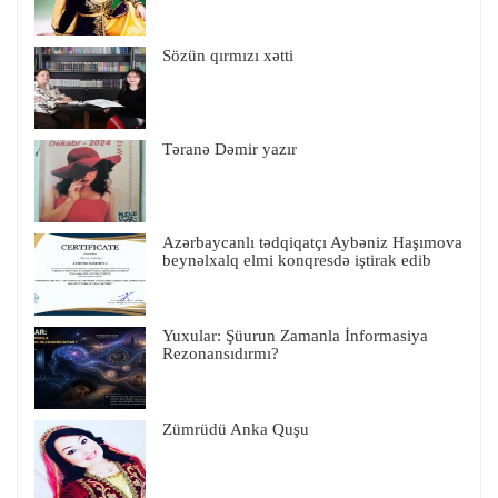
Sözün qırmızı xətti
Təranə Dəmir yazır
Azərbaycanlı tədqiqatçı Aybəniz Haşımova
beynəlxalq elmi konqresdə iştirak edib
Yuxular: Şüurun Zamanla İnformasiya
Rezonansıdırmı?
Zümrüdü Anka Quşu