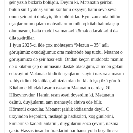
şeir yazıb bizlərlə bölüşdü. Deyim ki, Mətanətin şeirləri
bütün sinif yoldaşlarının könlünü oxşayır, hamı sevə-sevə
onun şeirlərini dinləyir, fikir bildirirlər. Eyni zamanda bütün
uşaqlar onun qələm məhsullarının mütləq kitab halında çap
olunmasını, hətta maddi və mənəvi kömək edəcəklərini də
dilə gətirdilər.
1 iyun 2025-ci ildə çox möhtəşəm “Məzun – 35” adlı
görüşümüz oxuduğumuz orta məktəbdə baş tutdu. Mətanət o
görüşümüzə də şeir həsr etdi. Ondan keçən müddətdə mənim
də o kitabın çap olunmasına dəstək olacağımı, əlimdən gələni
edəcəyimi Mətanətə bildirib uşaqların istəyini nəzərə almasını
xahiş etdim. Beləliklə, əlinizdə olan bu kitab işıq üzü gördü.
Kitabın cildindəki əsərin rəssamı Mətanətin qardaşı Əli
Hüseynovdur. Həmin rəsm əsəri deyərdim ki, Mətanətin
özünü, duyğularını tam mənasıyla ehtiva edə bilir.
Hörmətli oxucular. Mətanət şairlik iddiasında deyil. O
ürəyindən keçənləri, rastlaşdığı hadisələri, xoş günlərini,
kimlərinsə kədərli anlarını, duyğularını sözə çevirir, nəzmə
çəkir. Həssas insanlar ürəklərini hər hansı yolla boşaltmasa