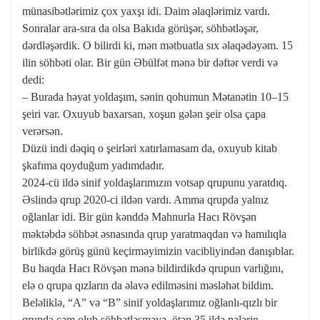
münasibətlərimiz çox yaxşı idi. Daim əlaqlərimiz vardı.
Sonralar ara-sıra da olsa Bakıda görüşər, söhbətləşər,
dərdləşərdik. O bilirdi ki, mən mətbuatla sıx əlaqədəyəm. 15
ilin söhbəti olar. Bir gün Əbülfət mənə bir dəftər verdi və
dedi:
– Burada həyat yoldaşım, sənin qohumun Mətanətin 10–15
şeiri var. Oxuyub baxarsan, xoşun gələn şeir olsa çapa
verərsən.
Düzü indi dəqiq o şeirləri xatırlamasam da, oxuyub kitab
şkafıma qoyduğum yadımdadır.
2024-cü ildə sinif yoldaşlarımızın votsap qrupunu yaratdıq.
Əslində qrup 2020-ci ildən vardı. Amma qrupda yalnız
oğlanlar idi. Bir gün kənddə Mahnurla Hacı Rövşən
məktəbdə söhbət əsnasında qrup yaratmaqdan və hamılıqla
birlikdə görüş günü keçirməyimizin vacibliyindən danışıblar.
Bu haqda Hacı Rövşən mənə bildirdikdə qrupun varlığını,
elə o qrupa qızların da əlavə edilməsini məsləhət bildim.
Beləliklə, “A” və “B” sinif yoldaşlarımız oğlanlı-qızlı bir
qrupda cəm olub söhbətləşməyə, ötən 35 ildə nələrin