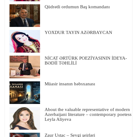
Qüdrətli ordumun Baş komandanı
YOXDUR TAYIN AZƏRBAYCAN
NİCAT ƏRTÜRK POEZİYASININ İDEYA-
BƏDİİ TƏHLİLİ
Müasir insanın həbsxanası
About the valuable representative of modern
Azerbaijani literature – contemporary poetess
Leyla Aliyeva
Zaur Ustac – Sevgi şeirləri