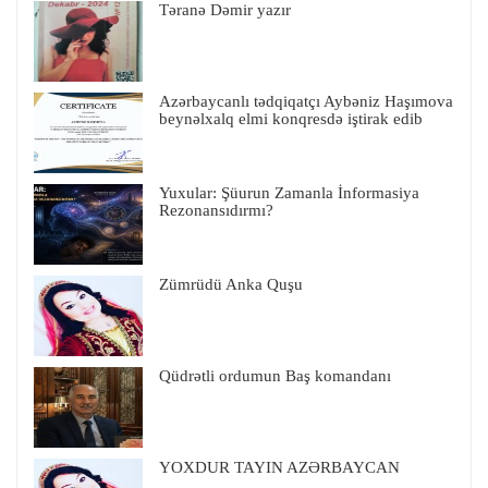
Təranə Dəmir yazır
Azərbaycanlı tədqiqatçı Aybəniz Haşımova
beynəlxalq elmi konqresdə iştirak edib
Yuxular: Şüurun Zamanla İnformasiya
Rezonansıdırmı?
Zümrüdü Anka Quşu
Qüdrətli ordumun Baş komandanı
YOXDUR TAYIN AZƏRBAYCAN