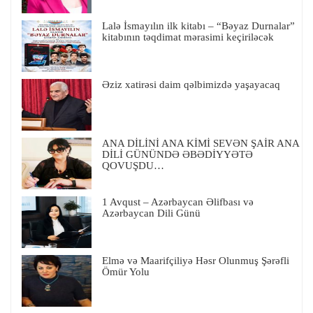
Lalə İsmayılın ilk kitabı – “Bəyaz Durnalar”
kitabının təqdimat mərasimi keçiriləcək
Əziz xatirəsi daim qəlbimizdə yaşayacaq
ANA DİLİNİ ANA KİMİ SEVƏN ŞAİR ANA
DİLİ GÜNÜNDƏ ƏBƏDİYYƏTƏ
QOVUŞDU…
1 Avqust – Azərbaycan Əlifbası və
Azərbaycan Dili Günü
Elmə və Maarifçiliyə Həsr Olunmuş Şərəfli
Ömür Yolu