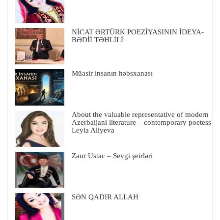
NİCAT ƏRTÜRK POEZİYASININ İDEYA-
BƏDİİ TƏHLİLİ
Müasir insanın həbsxanası
About the valuable representative of modern
Azerbaijani literature – contemporary poetess
Leyla Aliyeva
Zaur Ustac – Sevgi şeirləri
SƏN QADIR ALLAH