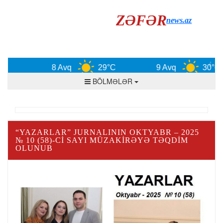
ZƏFƏR
news.az
8 Avq
29°C
9 Avq
30°C
BÖLMƏLƏR
“YAZARLAR” JURNALININ OKTYABR – 2025
№ 10 (58)-Cİ SAYI MÜZAKİRƏYƏ TƏQDİM
OLUNUB