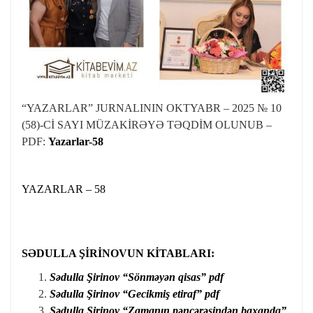
“YAZARLAR” JURNALININ OKTYABR – 2025 № 10
(58)-Cİ SAYI MÜZAKİRƏYƏ TƏQDİM OLUNUB –
PDF:
Yazarlar-58
YAZARLAR – 58
SƏDULLA ŞİRİNOVUN KİTABLARI
:
Sədulla Şirinov “Sönməyən qisas” pdf
Sədulla Şirinov “Gecikmiş etiraf” pdf
Sədulla Şirinov “Zamanın pəncərəsindən baxanda”