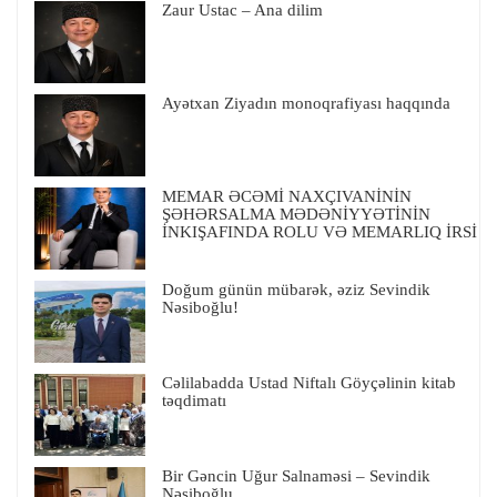
Zaur Ustac – Ana dilim
Ayətxan Ziyadın monoqrafiyası haqqında
MEMAR ƏCƏMİ NAXÇIVANİNİN
ŞƏHƏRSALMA MƏDƏNİYYƏTİNİN
İNKIŞAFINDA ROLU VƏ MEMARLIQ İRSİ
Doğum günün mübarək, əziz Sevindik
Nəsiboğlu!
Cəlilabadda Ustad Niftalı Göyçəlinin kitab
təqdimatı
Bir Gəncin Uğur Salnaməsi – Sevindik
Nəsiboğlu