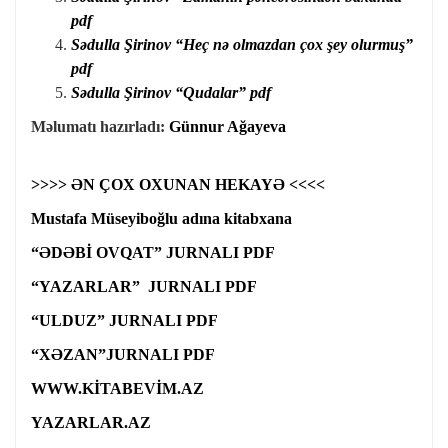
pdf
Sədulla Şirinov “Heç nə olmazdan çox şey olurmuş”
pdf
Sədulla Şirinov “Qudalar” pdf
Məlumatı hazırladı:
Günnur Ağayeva
>>>> ƏN ÇOX OXUNAN HEKAYƏ <<<<
Mustafa Müseyiboğlu adına kitabxana
“ƏDƏBİ OVQAT” JURNALI PDF
“YAZARLAR” JURNALI PDF
“ULDUZ” JURNALI PDF
“XƏZAN”JURNALI PDF
WWW.KİTABEVİM.AZ
YAZARLAR.AZ