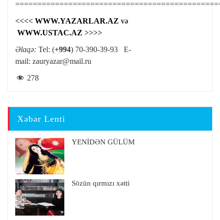
==============================================
<<<<
WWW.YAZARLAR.AZ
və
WWW.USTAC.AZ
>>>>
Əlaqə:
Tel: (
+994
) 70-390-39-93 E-
mail:
zauryazar@mail.ru
278
Xəbər Lenti
YENİDƏN GÜLÜM
Sözün qırmızı xətti