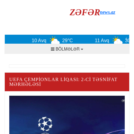
ZƏFƏR
news.az
10 Avq
29°C
11 Avq
30°C
BÖLMƏLƏR
UEFA ÇEMPIONLAR LIQASI: 2-CI TƏSNIFAT
MƏRHƏLƏSI