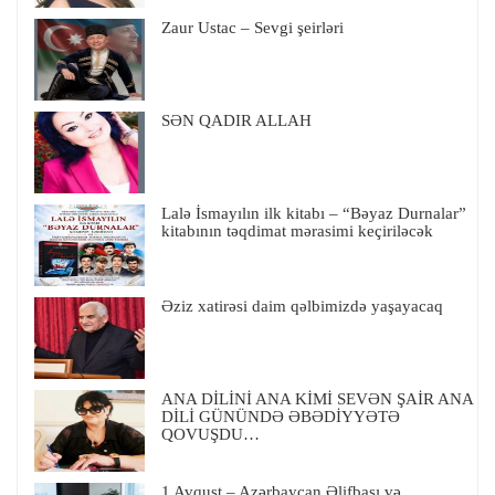
Zaur Ustac – Sevgi şeirləri
SƏN QADIR ALLAH
Lalə İsmayılın ilk kitabı – “Bəyaz Durnalar”
kitabının təqdimat mərasimi keçiriləcək
Əziz xatirəsi daim qəlbimizdə yaşayacaq
ANA DİLİNİ ANA KİMİ SEVƏN ŞAİR ANA
DİLİ GÜNÜNDƏ ƏBƏDİYYƏTƏ
QOVUŞDU…
1 Avqust – Azərbaycan Əlifbası və