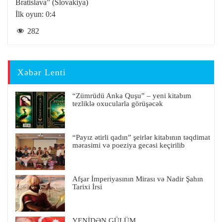
Bratislava” (Slovakiya)
İlk oyun: 0:4
282
Xəbər Lenti
“Zümrüdü Anka Quşu” – yeni kitabım
tezliklə oxucularla görüşəcək
“Payız ətirli qadın” şeirlər kitabının təqdimat
mərasimi və poeziya gecəsi keçirilib
Afşar İmperiyasının Mirası və Nadir Şahın
Tarixi İrsi
YENİDƏN GÜLÜM