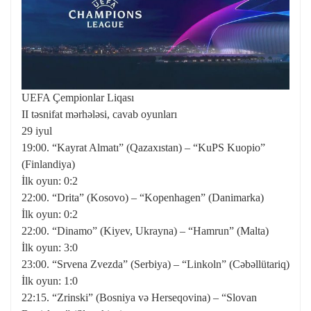
UEFA Çempionlar Liqası
II təsnifat mərhələsi, cavab oyunları
29 iyul
19:00. “Kayrat Almatı” (Qazaxıstan) – “KuPS Kuopio”
(Finlandiya)
İlk oyun: 0:2
22:00. “Drita” (Kosovo) – “Kopenhagen” (Danimarka)
İlk oyun: 0:2
22:00. “Dinamo” (Kiyev, Ukrayna) – “Hamrun” (Malta)
İlk oyun: 3:0
23:00. “Srvena Zvezda” (Serbiya) – “Linkoln” (Cəbəllütariq)
İlk oyun: 1:0
22:15. “Zrinski” (Bosniya və Herseqovina) – “Slovan