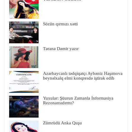
Sözün qırmızı xətti
Təranə Dəmir yazır
Azərbaycanlı tədqiqatçı Aybəniz Haşımova
beynəlxalq elmi konqresdə iştirak edib
Yuxular: Şüurun Zamanla İnformasiya
Rezonansıdırmı?
Zümrüdü Anka Quşu