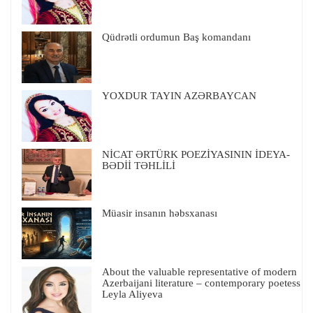
Qüdrətli ordumun Baş komandanı
YOXDUR TAYIN AZƏRBAYCAN
NİCAT ƏRTÜRK POEZİYASININ İDEYA-
BƏDİİ TƏHLİLİ
Müasir insanın həbsxanası
About the valuable representative of modern
Azerbaijani literature – contemporary poetess
Leyla Aliyeva