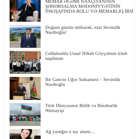
MEMAR ƏCƏMİ NAXÇIVANİNİN
ŞƏHƏRSALMA MƏDƏNİYYƏTİNİN
İNKIŞAFINDA ROLU VƏ MEMARLIQ İRSİ
Doğum günün mübarək, əziz Sevindik
Nəsiboğlu!
Cəlilabadda Ustad Niftalı Göyçəlinin kitab
təqdimatı
Bir Gəncin Uğur Salnaməsi – Sevindik
Nəsiboğlu
Türk Dünyasının Birlik və Bərabərlik
Nümayişi
Ağ yastığın o tay aləmi…