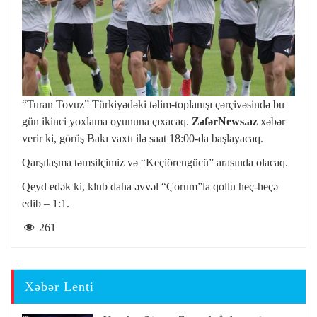
“Turan Tovuz” Türkiyədəki təlim-toplanışı çərçivəsində bu
gün ikinci yoxlama oyununa çıxacaq.
ZəfərNews.az
xəbər
verir ki, görüş Bakı vaxtı ilə saat 18:00-da başlayacaq.
Qarşılaşma təmsilçimiz və “Keçiörengücü” arasında olacaq.
Qeyd edək ki, klub daha əvvəl “Çorum”la qollu heç-heçə
edib – 1:1.
261
Xəbər Lenti