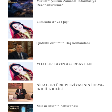
Yuxular: Şüurun Zamanla İnformasiya
Rezonansıdırmı?
Zümrüdü Anka Quşu
Qüdrətli ordumun Baş komandanı
YOXDUR TAYIN AZƏRBAYCAN
NİCAT ƏRTÜRK POEZİYASININ İDEYA-
BƏDİİ TƏHLİLİ
Müasir insanın həbsxanası