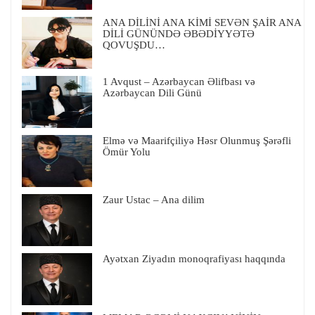
ANA DİLİNİ ANA KİMİ SEVƏN ŞAİR ANA
DİLİ GÜNÜNDƏ ƏBƏDİYYƏTƏ
QOVUŞDU…
1 Avqust – Azərbaycan Əlifbası və
Azərbaycan Dili Günü
Elmə və Maarifçiliyə Həsr Olunmuş Şərəfli
Ömür Yolu
Zaur Ustac – Ana dilim
Ayətxan Ziyadın monoqrafiyası haqqında