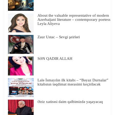
About the valuable representative of modern
Azerbaijani literature – contemporary poetess
Leyla Aliyeva
Zaur Ustac – Sevgi şeirləri
SƏN QADIR ALLAH
Lalə İsmayılın ilk kitabı – “Bəyaz Durnalar”
kitabının təqdimat mərasimi keçiriləcək
Əziz xatirəsi daim qəlbimizdə yaşayacaq