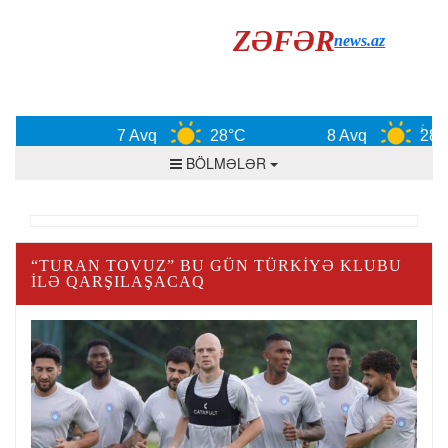
ZƏFƏR
news.az
7 Avq
28°C
8 Avq
28°C
BÖLMƏLƏR
“TURAN TOVUZ” BU GÜN TÜRKIYƏ KLUBU
ILƏ QARŞILAŞACAQ