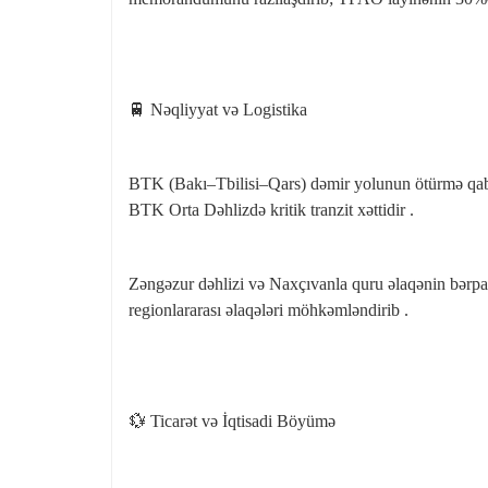
🚆 Nəqliyyat və Logistika
BTK (Bakı–Tbilisi–Qars) dəmir yolunun ötürmə qabil
BTK Orta Dəhlizdə kritik tranzit xəttidir .
Zəngəzur dəhlizi və Naxçıvanla quru əlaqənin bərpas
regionlararası əlaqələri möhkəmləndirib .
💱 Ticarət və İqtisadi Böyümə