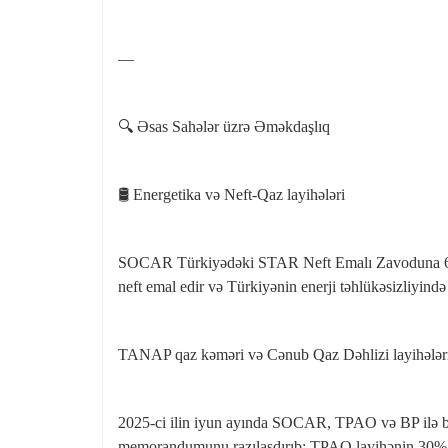
—
🔍 Əsas Sahələr üzrə Əməkdaşlıq
🛢️ Energetika və Neft‑Qaz layihələri
SOCAR Türkiyədəki STAR Neft Emalı Zavoduna 6,3
neft emal edir və Türkiyənin enerji təhlükəsizliyind
TANAP qaz kəməri və Cənub Qaz Dəhlizi layihələri ik
2025‑ci ilin iyun ayında SOCAR, TPAO və BP ilə bi
memorandumunu razılaşdırıb; TPAO layihənin 30%-i