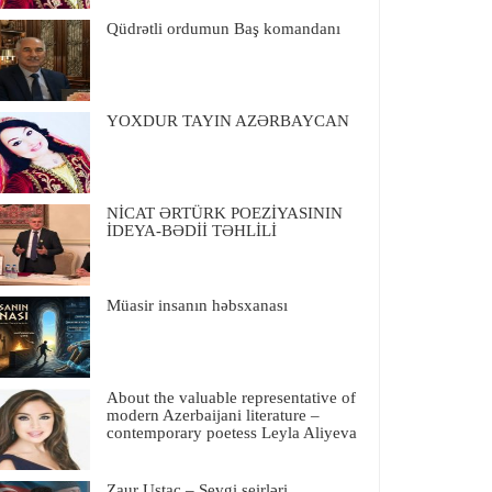
Qüdrətli ordumun Baş komandanı
YOXDUR TAYIN AZƏRBAYCAN
NİCAT ƏRTÜRK POEZİYASININ
İDEYA-BƏDİİ TƏHLİLİ
Müasir insanın həbsxanası
About the valuable representative of
modern Azerbaijani literature –
contemporary poetess Leyla Aliyeva
Zaur Ustac – Sevgi şeirləri