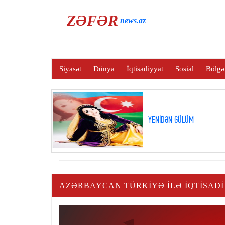
ZƏFƏR
news.az
Siyasət
Dünya
İqtisadiyyat
Sosial
Bölgə
YENİDƏN GÜLÜM
AZƏRBAYCAN TÜRKIYƏ ILƏ IQTISAD