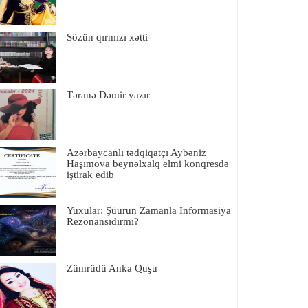
Sözün qırmızı xətti
Təranə Dəmir yazır
Azərbaycanlı tədqiqatçı Aybəniz
Haşımova beynəlxalq elmi konqresdə
iştirak edib
Yuxular: Şüurun Zamanla İnformasiya
Rezonansıdırmı?
Zümrüdü Anka Quşu