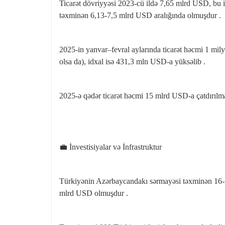
Ticarət dövriyyəsi 2023‑cü ildə 7,65 mlrd USD, bu i
təxminən 6,13‑7,5 mlrd USD aralığında olmuşdur .
2025‑in yanvar–fevral aylarında ticarət həcmi 1 mi
olsa da), idxal isə 431,3 mln USD‑a yüksəlib .
2025‑ə qədər ticarət həcmi 15 mlrd USD‑a çatdırılm
💼 İnvestisiyalar və İnfrastruktur
Türkiyənin Azərbaycandakı sərmayəsi təxminən 16‑
mlrd USD olmuşdur .