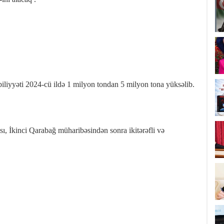
iyyəti 2024‑cü ildə 1 milyon tondan 5 milyon tona yüksəlib.
ı, İkinci Qarabağ müharibəsindən sonra ikitərəfli və