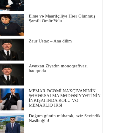
Elmə və Maarifçiliyə Həsr Olunmuş
Şərəfli Ömür Yolu
Zaur Ustac – Ana dilim
Ayətxan Ziyadın monoqrafiyası
haqqında
MEMAR ƏCƏMİ NAXÇIVANİNİN
ŞƏHƏRSALMA MƏDƏNİYYƏTİNİN
İNKIŞAFINDA ROLU VƏ
MEMARLIQ İRSİ
Doğum günün mübarək, əziz Sevindik
Nəsiboğlu!