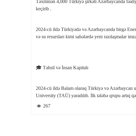
Təxminən 4,000 Türkiyə şirkəti Azərbaycanda fəaliyy
keçirib .
2024‑cü ildə Türkiyədə və Azərbaycanda birgə Ener
və su resursları kimi sahələrdə yeni razılaşmalar imza
🎓 Təhsil və İnsan Kapitalı
2024‑cü ildə Balam olaraq Türkiyə və Azərbaycan uni
University (TAÜ) yaradılıb. İlk tələbə qrupu artıq qə
267