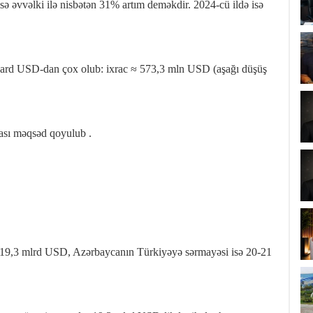
sə əvvəlki ilə nisbətən 31% artım deməkdir. 2024‑cü ildə isə
lyard USD‑dan çox olub: ixrac ≈ 573,3 mln USD (aşağı düşüş
ası məqsəd qoyulub .
19,3 mlrd USD, Azərbaycanın Türkiyəyə sərmayəsi isə 20‑21