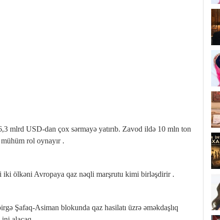
 mlrd USD‑dan çox sərmayə yatırıb. Zavod ildə 10 mln ton
ə mühüm rol oynayır .
i ölkəni Avropaya qaz nəqli marşrutu kimi birləşdirir .
rgə Şafaq‑Asiman blokunda qaz hasilatı üzrə əməkdaşlıq
ni alacaq .