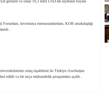
ət göstərir və onlar 19,3 mlrd USD‑lik layihələr həyata
ji Forumları, investisiya memorandumları, KOB əməkdaşlığı
lanıb .
versitetlərinin ortaq təşəbbüsü ilə Türkiye-Azerbaijan
bul edilib və bir neçə mühəndislik proqramları açılıb .