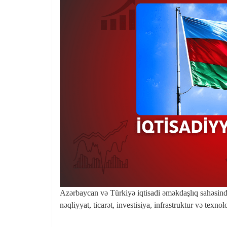
Azərbaycan və Türkiyə iqtisadi əməkdaşlıq sahəsində 
nəqliyyat, ticarət, investisiya, infrastruktur və texnol