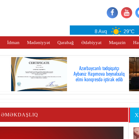
Baku
8 Avq
29°C
İdman
Mədəniyyət
Qarabağ
Ədəbiyyat
Maqazin
Ha
Azərbaycanlı tədqiqatçı
Aybəniz Haşımova beynəlxalq
elmi konqresdə iştirak edib
I ƏMƏKDAŞLIQ
X