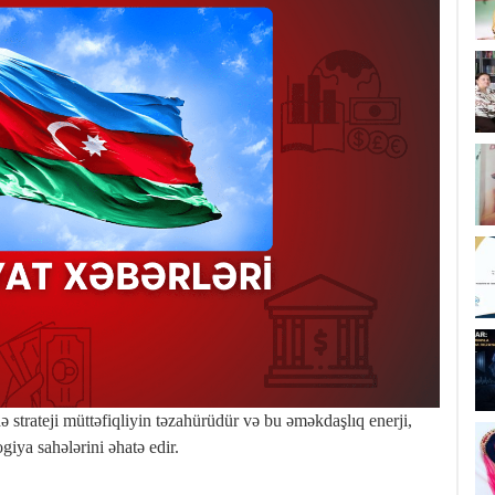
strateji müttəfiqliyin təzahürüdür və bu əməkdaşlıq enerji,
ogiya sahələrini əhatə edir.