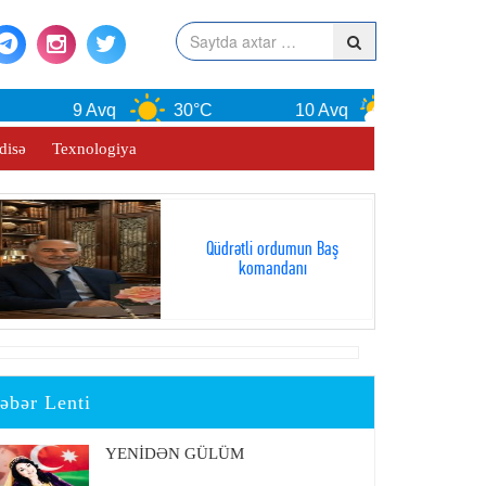
9 Avq
30°C
10 Avq
30°C
disə
Texnologiya
Qüdrətli ordumun Baş
komandanı
əbər Lenti
YENİDƏN GÜLÜM