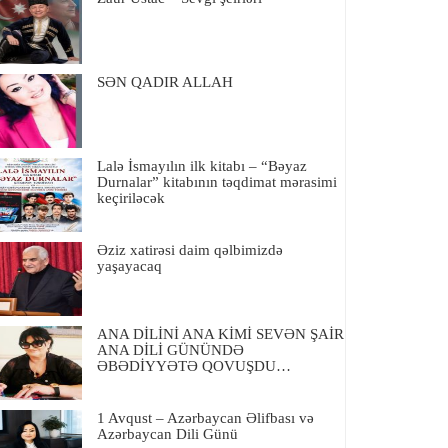
SƏN QADIR ALLAH
Lalə İsmayılın ilk kitabı – “Bəyaz
Durnalar” kitabının təqdimat mərasimi
keçiriləcək
Əziz xatirəsi daim qəlbimizdə
yaşayacaq
ANA DİLİNİ ANA KİMİ SEVƏN ŞAİR
ANA DİLİ GÜNÜNDƏ
ƏBƏDİYYƏTƏ QOVUŞDU…
1 Avqust – Azərbaycan Əlifbası və
Azərbaycan Dili Günü