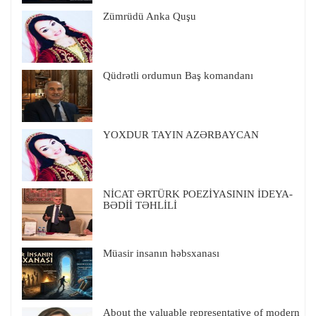
Zümrüdü Anka Quşu
Qüdrətli ordumun Baş komandanı
YOXDUR TAYIN AZƏRBAYCAN
NİCAT ƏRTÜRK POEZİYASININ İDEYA-
BƏDİİ TƏHLİLİ
Müasir insanın həbsxanası
About the valuable representative of modern