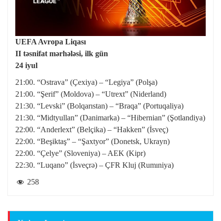
UEFA Avropa Liqası
II təsnifat mərhələsi, ilk gün
24 iyul
21:00. “Ostrava” (Çexiya) – “Legiya” (Polşa)
21:00. “Şerif” (Moldova) – “Utrext” (Niderland)
21:30. “Levski” (Bolqarıstan) – “Braqa” (Portuqaliya)
21:30. “Midtyullan” (Danimarka) – “Hibernian” (Şotlandiya)
22:00. “Anderlext” (Belçika) – “Hakken” (İsveç)
22:00. “Beşiktaş” – “Şaxtyor” (Donetsk, Ukrayn)
22:00. “Çelye” (Sloveniya) – AEK (Kipr)
22:30. “Luqano” (İsveçrə) – ÇFR Kluj (Rumıniya)
258