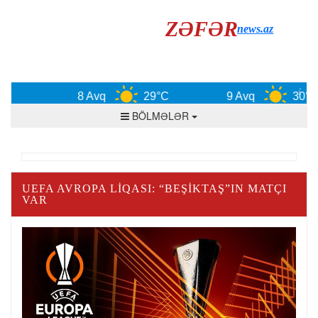
ZƏFƏR
news.az
8 Avq
29°C
9 Avq
30°C
BÖLMƏLƏR
UEFA AVROPA LIQASI: “BEŞIKTAŞ”IN MATÇI
VAR