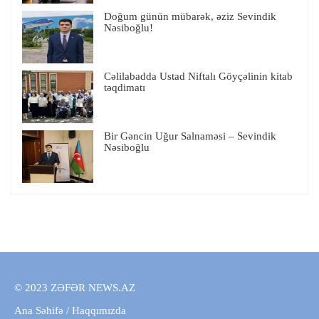
Doğum günün mübarək, əziz Sevindik
Nəsiboğlu!
Cəlilabadda Ustad Niftalı Göyçəlinin kitab
təqdimatı
Bir Gəncin Uğur Salnaməsi – Sevindik
Nəsiboğlu
© 2023 ZƏFƏR NEWS.AZ
Ana Səhifə
/
Haqqımızda