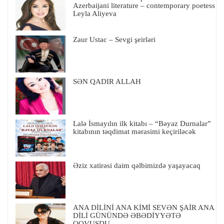
Azerbaijani literature – contemporary poetess
Leyla Aliyeva
Zaur Ustac – Sevgi şeirləri
SƏN QADIR ALLAH
Lalə İsmayılın ilk kitabı – “Bəyaz Durnalar”
kitabının təqdimat mərasimi keçiriləcək
Əziz xatirəsi daim qəlbimizdə yaşayacaq
ANA DİLİNİ ANA KİMİ SEVƏN ŞAİR ANA
DİLİ GÜNÜNDƏ ƏBƏDİYYƏTƏ
QOVUŞDU…