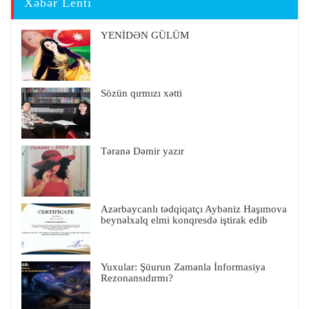
Xəbər Lenti
YENİDƏN GÜLÜM
Sözün qırmızı xətti
Təranə Dəmir yazır
Azərbaycanlı tədqiqatçı Aybəniz Haşımova
beynəlxalq elmi konqresdə iştirak edib
Yuxular: Şüurun Zamanla İnformasiya
Rezonansıdırmı?