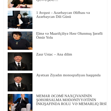
1 Avqust – Azərbaycan Əlifbası və
Azərbaycan Dili Günü
Elmə və Maarifçiliyə Həsr Olunmuş Şərəfli
Ömür Yolu
Zaur Ustac – Ana dilim
Ayətxan Ziyadın monoqrafiyası haqqında
MEMAR ƏCƏMİ NAXÇIVANİNİN
ŞƏHƏRSALMA MƏDƏNİYYƏTİNİN
İNKIŞAFINDA ROLU VƏ MEMARLIQ İRSİ