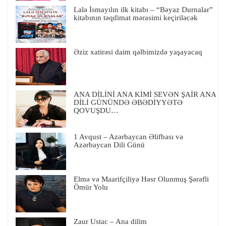
Lalə İsmayılın ilk kitabı – “Bəyaz Durnalar”
kitabının təqdimat mərasimi keçiriləcək
Əziz xatirəsi daim qəlbimizdə yaşayacaq
ANA DİLİNİ ANA KİMİ SEVƏN ŞAİR ANA
DİLİ GÜNÜNDƏ ƏBƏDİYYƏTƏ
QOVUŞDU…
1 Avqust – Azərbaycan Əlifbası və
Azərbaycan Dili Günü
Elmə və Maarifçiliyə Həsr Olunmuş Şərəfli
Ömür Yolu
Zaur Ustac – Ana dilim