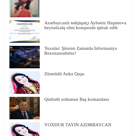
Azərbaycanlı tədqiqatçı Aybəniz Haşımova
beynəlxalq elmi konqresdə iştirak edib
Yuxular: Şüurun Zamanla İnformasiya
Rezonansıdırmı?
Zümrüdü Anka Quşu
Qüdrətli ordumun Baş komandanı
YOXDUR TAYIN AZƏRBAYCAN