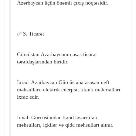
Azərbaycan üçün önəmli çıxış nöqtəsidir.
✅ 3. Ticarət
Gürcüstan Azərbaycanın əsas ticarət
tərəfdaşlarından biridir.
İxrac: Azərbaycan Gürcüstana əsasən neft
məhsulları, elektrik enerjisi, tikinti materialları
ixrac edir.
İdxal: Gürcüstandan kənd təsərrüfatı
məhsulları, içkilər və qida məhsulları alınır.