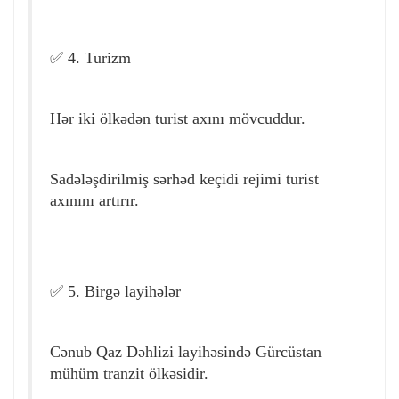
✅ 4. Turizm
Hər iki ölkədən turist axını mövcuddur.
Sadələşdirilmiş sərhəd keçidi rejimi turist
axınını artırır.
✅ 5. Birgə layihələr
Cənub Qaz Dəhlizi layihəsində Gürcüstan
mühüm tranzit ölkəsidir.