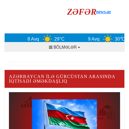
ZƏFƏR
news.az
8 Avq
29°C
9 Avq
30°C
BÖLMƏLƏR
AZƏRBAYCAN ILƏ GÜRCÜSTAN ARASINDA
IQTISADI ƏMƏKDAŞLIQ