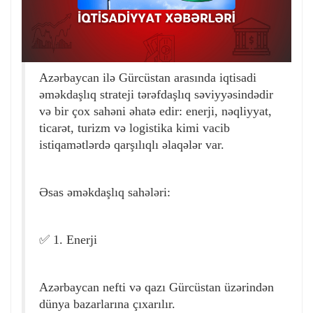
Azərbaycan ilə Gürcüstan arasında iqtisadi
əməkdaşlıq strateji tərəfdaşlıq səviyyəsindədir
və bir çox sahəni əhatə edir: enerji, nəqliyyat,
ticarət, turizm və logistika kimi vacib
istiqamətlərdə qarşılıqlı əlaqələr var.
Əsas əməkdaşlıq sahələri:
✅ 1. Enerji
Azərbaycan nefti və qazı Gürcüstan üzərindən
dünya bazarlarına çıxarılır.