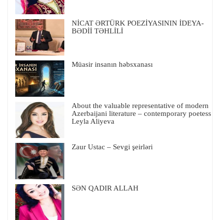
NİCAT ƏRTÜRK POEZİYASININ İDEYA-
BƏDİİ TƏHLİLİ
Müasir insanın həbsxanası
About the valuable representative of modern
Azerbaijani literature – contemporary poetess
Leyla Aliyeva
Zaur Ustac – Sevgi şeirləri
SƏN QADIR ALLAH