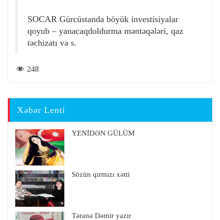
SOCAR Gürcüstanda böyük investisiyalar
qoyub – yanacaqdoldurma məntəqələri, qaz
təchizatı və s.
248
Xəbər Lenti
YENİDƏN GÜLÜM
Sözün qırmızı xətti
Təranə Dəmir yazır