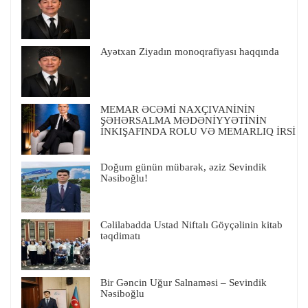
Ayətxan Ziyadın monoqrafiyası haqqında
MEMAR ƏCƏMİ NAXÇIVANİNİN
ŞƏHƏRSALMA MƏDƏNİYYƏTİNİN
İNKIŞAFINDA ROLU VƏ MEMARLIQ İRSİ
Doğum günün mübarək, əziz Sevindik
Nəsiboğlu!
Cəlilabadda Ustad Niftalı Göyçəlinin kitab
təqdimatı
Bir Gəncin Uğur Salnaməsi – Sevindik
Nəsiboğlu