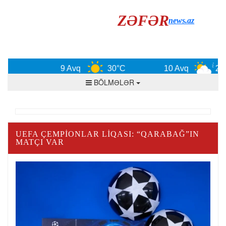
ZƏFƏR
news.az
9 Avq
30°C
10 Avq
29°
BÖLMƏLƏR
UEFA ÇEMPIONLAR LIQASI: “QARABAĞ”IN
MATÇI VAR