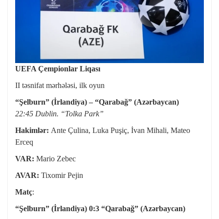
UEFA Çempionlar Liqası
II təsnifat mərhələsi, ilk oyun
“Şelburn” (İrlandiya) – “Qarabağ” (Azərbaycan)
22:45 Dublin. “Tolka Park”
Hakimlər:
Ante Çulina, Luka Puşiç, İvan Mihali, Mateo
Erceq
VAR:
Mario Zebec
AVAR:
Tixomir Pejin
Matç
:
“Şelburn” (İrlandiya) 0:3 “Qarabağ” (Azərbaycan)