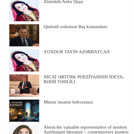
Zümrüdü Anka Quşu
Qüdrətli ordumun Baş komandanı
YOXDUR TAYIN AZƏRBAYCAN
NİCAT ƏRTÜRK POEZİYASININ İDEYA-
BƏDİİ TƏHLİLİ
Müasir insanın həbsxanası
About the valuable representative of modern
Azerbaijani literature – contemporary poetess