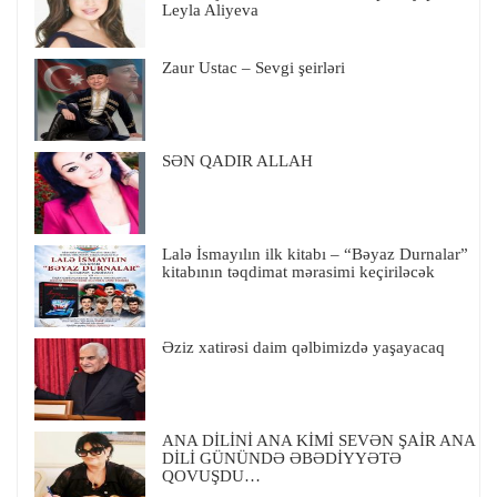
Leyla Aliyeva
Zaur Ustac – Sevgi şeirləri
SƏN QADIR ALLAH
Lalə İsmayılın ilk kitabı – “Bəyaz Durnalar”
kitabının təqdimat mərasimi keçiriləcək
Əziz xatirəsi daim qəlbimizdə yaşayacaq
ANA DİLİNİ ANA KİMİ SEVƏN ŞAİR ANA
DİLİ GÜNÜNDƏ ƏBƏDİYYƏTƏ
QOVUŞDU…