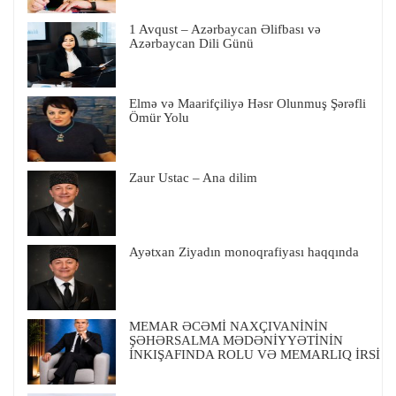
1 Avqust – Azərbaycan Əlifbası və
Azərbaycan Dili Günü
Elmə və Maarifçiliyə Həsr Olunmuş Şərəfli
Ömür Yolu
Zaur Ustac – Ana dilim
Ayətxan Ziyadın monoqrafiyası haqqında
MEMAR ƏCƏMİ NAXÇIVANİNİN
ŞƏHƏRSALMA MƏDƏNİYYƏTİNİN
İNKIŞAFINDA ROLU VƏ MEMARLIQ İRSİ