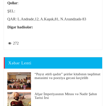
Qollar
:
ŞEL:
QAR: L.Andrade,12, A.Kaşuk,81, N.Axundzadə 83
Digər hadisələr:
272
Xəbər Lenti
“Payız ətirli qadın” şeirlər kitabının təqdimat
mərasimi və poeziya gecəsi keçirilib
Afşar İmperiyasının Mirası və Nadir Şahın
Tarixi İrsi