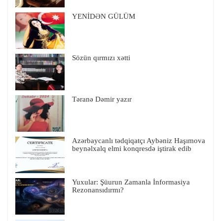
YENİDƏN GÜLÜM
Sözün qırmızı xətti
Təranə Dəmir yazır
Azərbaycanlı tədqiqatçı Aybəniz Haşımova
beynəlxalq elmi konqresdə iştirak edib
Yuxular: Şüurun Zamanla İnformasiya
Rezonansıdırmı?