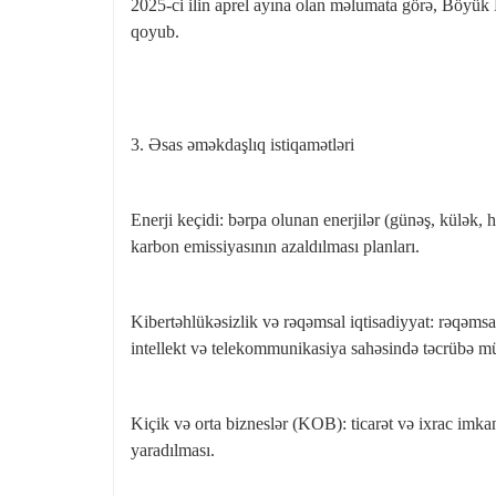
2025‑ci ilin aprel ayına olan məlumata görə, Böyük
qoyub.
3. Əsas əməkdaşlıq istiqamətləri
Enerji keçidi: bərpa olunan enerjilər (günəş, külək, 
karbon emissiyasının azaldılması planları.
Kibertəhlükəsizlik və rəqəmsal iqtisadiyyat: rəqəmsa
intellekt və telekommunikasiya sahəsində təcrübə mü
Kiçik və orta bizneslər (KOB): ticarət və ixrac imkanl
yaradılması.