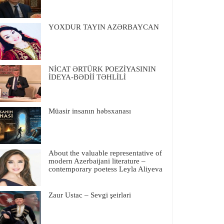
YOXDUR TAYIN AZƏRBAYCAN
NİCAT ƏRTÜRK POEZİYASININ
İDEYA-BƏDİİ TƏHLİLİ
Müasir insanın həbsxanası
About the valuable representative of
modern Azerbaijani literature –
contemporary poetess Leyla Aliyeva
Zaur Ustac – Sevgi şeirləri