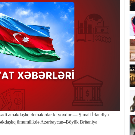
tisadi əməkdaşlıq demək olar ki yoxdur — Şimali İrlandiya
 əməkdaşlıq ümumilikdə Azərbaycan–Böyük Britaniya