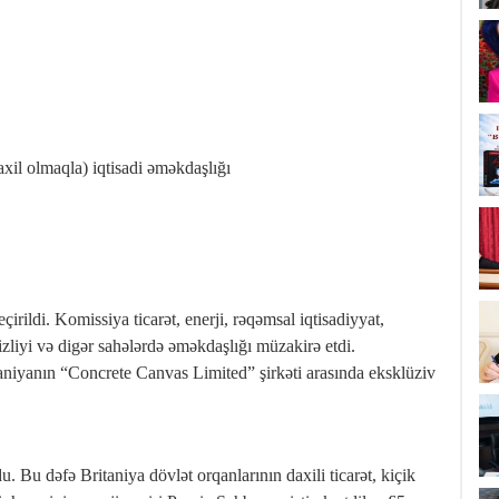
il olmaqla) iqtisadi əməkdaşlığı
irildi. Komissiya ticarət, enerji, rəqəmsal iqtisadiyyat,
sizliyi və digər sahələrdə əməkdaşlığı müzakirə etdi.
aniyanın “Concrete Canvas Limited” şirkəti arasında eksklüziv
u. Bu dəfə Britaniya dövlət orqanlarının daxili ticarət, kiçik