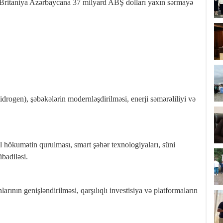
 Britaniya Azərbaycana 37 milyard ABŞ dolları yaxın sərmayə
hidrogen), şəbəkələrin modernləşdirilməsi, enerji səmərəliliyi və
l hökumətin qurulması, smart şəhər texnologiyaları, süni
badiləsi.
arının genişləndirilməsi, qarşılıqlı investisiya və platformaların