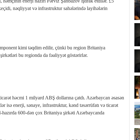
, həmçinin enerji naziri Pərviz Şahbazov iştirak etdilər. £5
eçidi, nəqliyyat və infrastruktur sahələrində layihələrin
omponent kimi təqdim edilir, çünki bu region Britaniya
şirkətləri bu regionda da fəaliyyət göstərirlər.
icarət həcmi 1 milyard ABŞ dollarına çatdı. Azərbaycan əsasən
lər isə enerji, sənaye, infrastruktur, kənd təsərrüfatı və ticarət
al‑hazırda 600‑dən çox Britaniya şirkəti Azərbaycanda