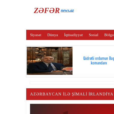
ZƏFƏR
news.az
Siyasət
Dünya
İqtisadiyyat
Sosial
Bölgə
Qüdrətli ordumun Ba
komandanı
AZƏRBAYCAN ILƏ ŞIMALI İRLANDIYA