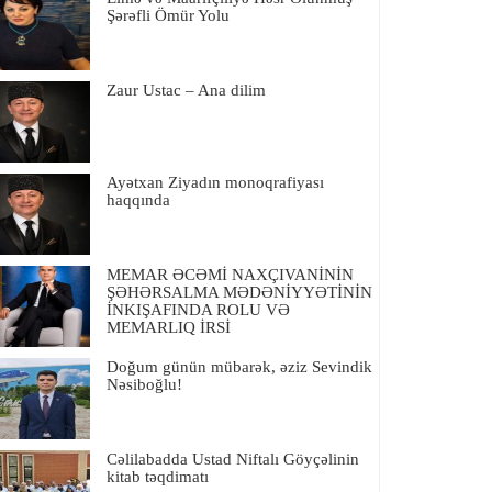
Şərəfli Ömür Yolu
Zaur Ustac – Ana dilim
Ayətxan Ziyadın monoqrafiyası
haqqında
MEMAR ƏCƏMİ NAXÇIVANİNİN
ŞƏHƏRSALMA MƏDƏNİYYƏTİNİN
İNKIŞAFINDA ROLU VƏ
MEMARLIQ İRSİ
Doğum günün mübarək, əziz Sevindik
Nəsiboğlu!
Cəlilabadda Ustad Niftalı Göyçəlinin
kitab təqdimatı