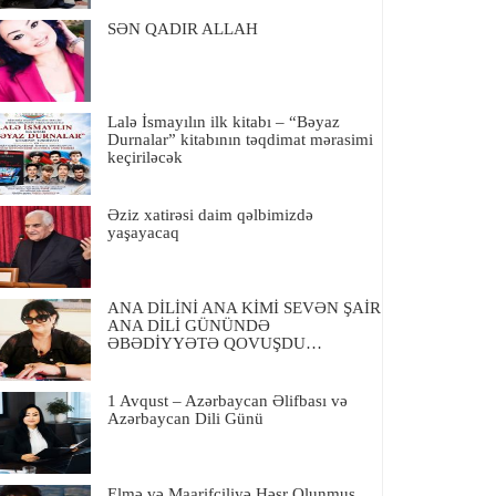
SƏN QADIR ALLAH
Lalə İsmayılın ilk kitabı – “Bəyaz
Durnalar” kitabının təqdimat mərasimi
keçiriləcək
Əziz xatirəsi daim qəlbimizdə
yaşayacaq
ANA DİLİNİ ANA KİMİ SEVƏN ŞAİR
ANA DİLİ GÜNÜNDƏ
ƏBƏDİYYƏTƏ QOVUŞDU…
1 Avqust – Azərbaycan Əlifbası və
Azərbaycan Dili Günü
Elmə və Maarifçiliyə Həsr Olunmuş