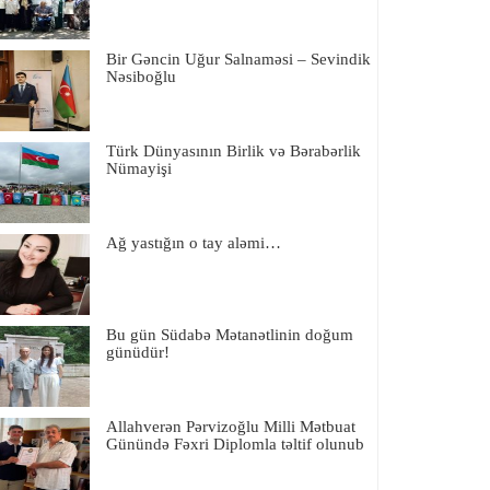
Bir Gəncin Uğur Salnaməsi – Sevindik
Nəsiboğlu
Türk Dünyasının Birlik və Bərabərlik
Nümayişi
Ağ yastığın o tay aləmi…
Bu gün Südabə Mətanətlinin doğum
günüdür!
Allahverən Pərvizoğlu Milli Mətbuat
Günündə Fəxri Diplomla təltif olunub