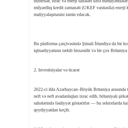
bizneslər, ixrac və enerji sahələri üzrə nümayəndələri
milyardlıq kredit zəmanəti (UKEF vasitəsilə) enerji k
maliyyələşməsini təmin edəcək.
Bu platforma çərçivəsində Şimali İrlandiya da bir k
iqtisadiyyatının tərkib hissəsidir və bir çox Britaniya 
2. Investisiyalar və ticarət
2022‑ci ildə Azərbaycan–Böyük Britaniya arasında t
neft və neft avadanlıqları ixrac edib, britaniyalı şirkət
sahələrində fəaliyyət göstərirlər — bu sektorlarda h
qeydiyyatdan keçib.