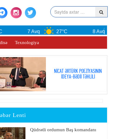
7 Avq
27°C
8 Avq
30°C
disə
Texnologiya
NİCAT ƏRTÜRK POEZİYASININ
İDEYA-BƏDİİ TƏHLİLİ
əbər Lenti
Qüdrətli ordumun Baş komandanı