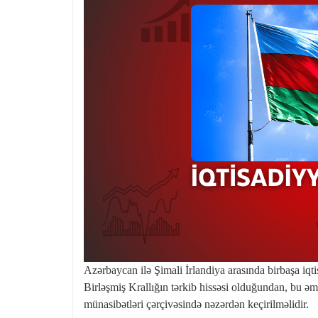
Azərbaycan ilə Şimali İrlandiya arasında birbaşa iq
Birləşmiş Krallığın tərkib hissəsi olduğundan, bu
münasibətləri çərçivəsində nəzərdən keçirilməlidir.