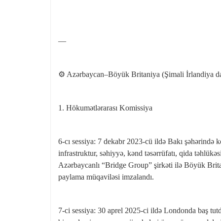
—
⚙️ Azərbaycan–Böyük Britaniya (Şimali İrlandiya dax
1. Hökumətlərarası Komissiya
6‑cı sessiya: 7 dekabr 2023‑cü ildə Bakı şəhərində keç
infrastruktur, səhiyyə, kənd təsərrüfatı, qida təhlükə
Azərbaycanlı “Bridge Group” şirkəti ilə Böyük Brit
paylama müqaviləsi imzalandı.
7‑ci sessiya: 30 aprel 2025‑ci ildə Londonda baş tutd