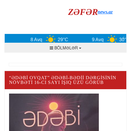
ZƏFƏR
news.az
8 Avq
29°C
9 Avq
30°C
BÖLMƏLƏR
“ƏDƏBİ OVQAT” ƏDƏBI-BƏDII DƏRGISININ
NÖVBƏTI 16-CI SAYI IŞIQ ÜZÜ GÖRÜB