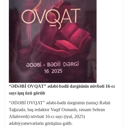
“ƏDƏBİ OVQAT” ədəbi-bədii dərgisinin növbəti 16-cı
sayı işıq üzü görüb
“ƏDƏBİ OVQAT” ədəbi-bədii dərgisinin (təsisçi Rəfaii
Tağızadə, baş redaktor Vaqif Osmanlı, rəssam Sehran
Allahverdi) növbəti 16-cı sayı (iyul, 2025)
ədəbiyyatsevərlərin görüşünə gəlib.