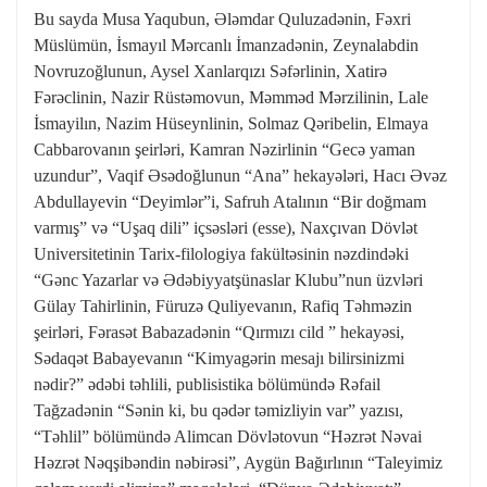
Bu sayda Musa Yaqubun, Ələmdar Quluzadənin, Fəxri
Müslümün, İsmayıl Mərcanlı İmanzadənin, Zeynalabdin
Novruzoğlunun, Aysel Xanlarqızı Səfərlinin, Xatirə
Fərəclinin, Nazir Rüstəmovun, Məmməd Mərzilinin, Lale
İsmayilın, Nazim Hüseynlinin, Solmaz Qəribelin, Elmaya
Cabbarovanın şeirləri, Kamran Nəzirlinin “Gecə yaman
uzundur”, Vaqif Əsədoğlunun “Ana” hekayələri, Hacı Əvəz
Abdullayevin “Deyimlər”i, Safruh Atalının “Bir doğmam
varmış” və “Uşaq dili” içsəsləri (esse), Naxçıvan Dövlət
Universitetinin Tarix-filologiya fakültəsinin nəzdindəki
“Gənc Yazarlar və Ədəbiyyatşünaslar Klubu”nun üzvləri
Gülay Tahirlinin, Füruzə Quliyevanın, Rafiq Təhməzin
şeirləri, Fərasət Babazadənin “Qırmızı cild ” hekayəsi,
Sədaqət Babayevanın “Kimyagərin mesajı bilirsinizmi
nədir?” ədəbi təhlili, publisistika bölümündə Rəfail
Tağzadənin “Sənin ki, bu qədər təmizliyin var” yazısı,
“Təhlil” bölümündə Alimcan Dövlətovun “Həzrət Nəvai
Həzrət Nəqşibəndin nəbirəsi”, Aygün Bağırlının “Taleyimiz