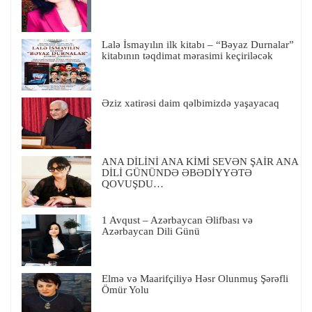
Lalə İsmayılın ilk kitabı – “Bəyaz Durnalar”
kitabının təqdimat mərasimi keçiriləcək
Əziz xatirəsi daim qəlbimizdə yaşayacaq
ANA DİLİNİ ANA KİMİ SEVƏN ŞAİR ANA
DİLİ GÜNÜNDƏ ƏBƏDİYYƏTƏ
QOVUŞDU…
1 Avqust – Azərbaycan Əlifbası və
Azərbaycan Dili Günü
Elmə və Maarifçiliyə Həsr Olunmuş Şərəfli
Ömür Yolu