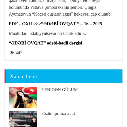
qələm verdi əlimizə” məqalələri, “Dünya Ədəbiyyatı”
bölümündə Vislava Şimborskanın şeirləri, Çingiz
Aytmatovun “Köçəri quşların ağısı” hekayəsi çap olunub.
PDF – OXU >>>”ƏDƏBİ OVQAT ” – 16 – 2025
Müəllifləri, ədəbiyyatsevərləri təbrik edirik.
“ƏDƏBİ OVQAT” ədəbi-bədii dərgisi
447
Xəbər Lenti
YENİDƏN GÜLÜM
Sözün qırmızı xətti