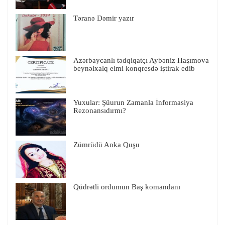
Təranə Dəmir yazır
Azərbaycanlı tədqiqatçı Aybəniz Haşımova
beynəlxalq elmi konqresdə iştirak edib
Yuxular: Şüurun Zamanla İnformasiya
Rezonansıdırmı?
Zümrüdü Anka Quşu
Qüdrətli ordumun Baş komandanı