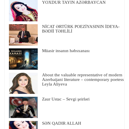
YOXDUR TAYIN AZƏRBAYCAN
NİCAT ƏRTÜRK POEZİYASININ İDEYA-
BƏDİİ TƏHLİLİ
Müasir insanın həbsxanası
About the valuable representative of modern
Azerbaijani literature – contemporary poetess
Leyla Aliyeva
Zaur Ustac – Sevgi şeirləri
SƏN QADIR ALLAH