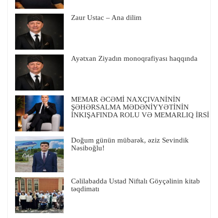
Zaur Ustac – Ana dilim
Ayətxan Ziyadın monoqrafiyası haqqında
MEMAR ƏCƏMİ NAXÇIVANİNİN
ŞƏHƏRSALMA MƏDƏNİYYƏTİNİN
İNKIŞAFINDA ROLU VƏ MEMARLIQ İRSİ
Doğum günün mübarək, əziz Sevindik
Nəsiboğlu!
Cəlilabadda Ustad Niftalı Göyçəlinin kitab
təqdimatı