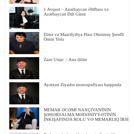
1 Avqust – Azərbaycan Əlifbası və
Azərbaycan Dili Günü
Elmə və Maarifçiliyə Həsr Olunmuş Şərəfli
Ömür Yolu
Zaur Ustac – Ana dilim
Ayətxan Ziyadın monoqrafiyası haqqında
MEMAR ƏCƏMİ NAXÇIVANİNİN
ŞƏHƏRSALMA MƏDƏNİYYƏTİNİN
İNKIŞAFINDA ROLU VƏ MEMARLIQ İRSİ