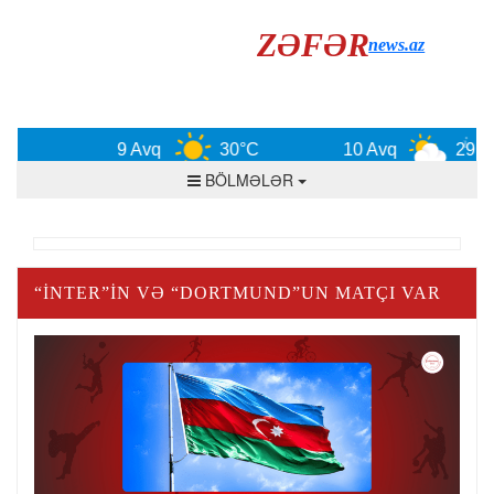
ZƏFƏR
news.az
9 Avq
30°C
10 Avq
29°C
BÖLMƏLƏR
“İNTER”IN VƏ “DORTMUND”UN MATÇI VAR