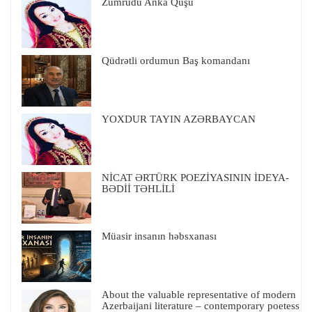
Zümrüdü Anka Quşu
Qüdrətli ordumun Baş komandanı
YOXDUR TAYIN AZƏRBAYCAN
NİCAT ƏRTÜRK POEZİYASININ İDEYA-
BƏDİİ TƏHLİLİ
Müasir insanın həbsxanası
About the valuable representative of modern
Azerbaijani literature – contemporary poetess