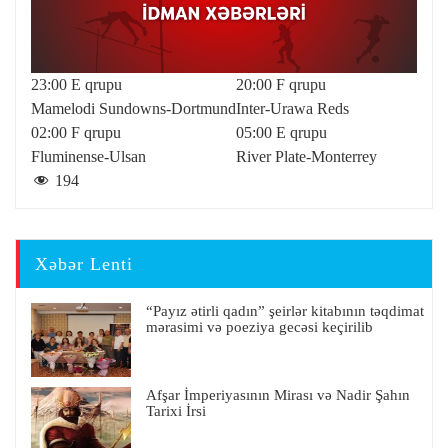
23:00 E qrupu
20:00 F qrupu
Mamelodi Sundowns-Dortmund
Inter-Urawa Reds
02:00 F qrupu
05:00 E qrupu
Fluminense-Ulsan
River Plate-Monterrey
194
Xəbər Lenti
“Payız ətirli qadın” şeirlər kitabının təqdimat
mərasimi və poeziya gecəsi keçirilib
Afşar İmperiyasının Mirası və Nadir Şahın
Tarixi İrsi