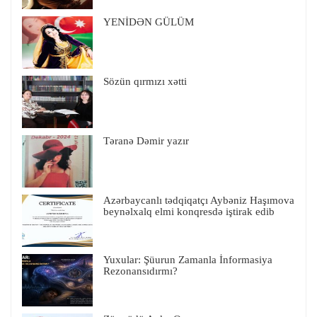
YENİDƏN GÜLÜM
Sözün qırmızı xətti
Təranə Dəmir yazır
Azərbaycanlı tədqiqatçı Aybəniz Haşımova
beynəlxalq elmi konqresdə iştirak edib
Yuxular: Şüurun Zamanla İnformasiya
Rezonansıdırmı?