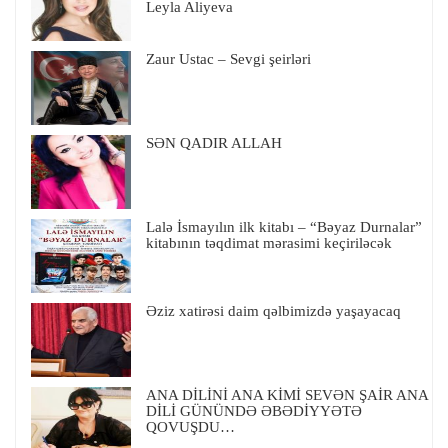
Leyla Aliyeva
Zaur Ustac – Sevgi şeirləri
SƏN QADIR ALLAH
Lalə İsmayılın ilk kitabı – “Bəyaz Durnalar”
kitabının təqdimat mərasimi keçiriləcək
Əziz xatirəsi daim qəlbimizdə yaşayacaq
ANA DİLİNİ ANA KİMİ SEVƏN ŞAİR ANA
DİLİ GÜNÜNDƏ ƏBƏDİYYƏTƏ
QOVUŞDU…