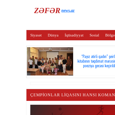
ZƏFƏR
news.az
Siyasət
Dünya
İqtisadiyyat
Sosial
Bölgə
“Payız ətirli qadın” şeir
kitabının təqdimat mərasi
poeziya gecəsi keçirili
ÇEMPIONLAR LIQASINI HANSI KOMA