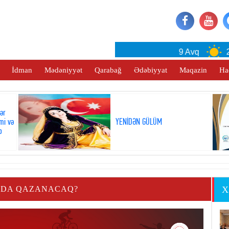
Baku
9 Avq
29°
İdman
Mədəniyyət
Qarabağ
Ədəbiyyat
Maqazin
Ha
lər
mi və
YENİDƏN GÜLÜM
b
NDA QAZANACAQ?
X