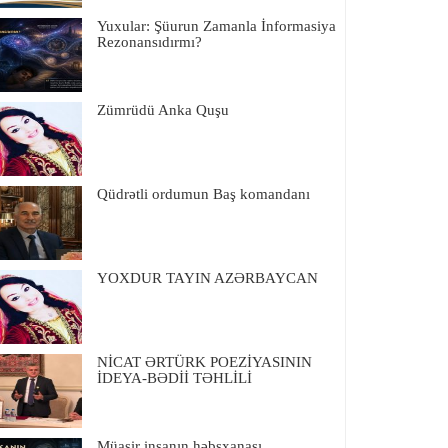
Yuxular: Şüurun Zamanla İnformasiya
Rezonansıdırmı?
Zümrüdü Anka Quşu
Qüdrətli ordumun Baş komandanı
YOXDUR TAYIN AZƏRBAYCAN
NİCAT ƏRTÜRK POEZİYASININ
İDEYA-BƏDİİ TƏHLİLİ
Müasir insanın həbsxanası