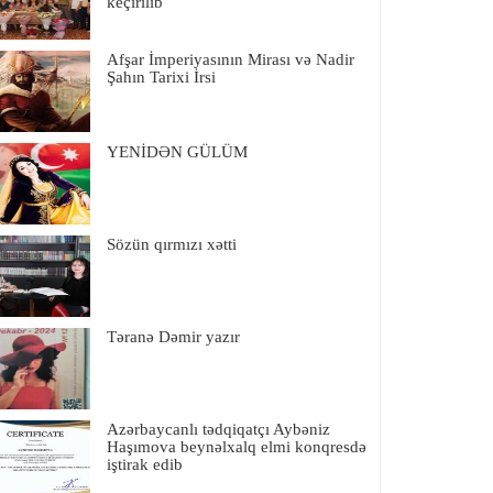
keçirilib
Afşar İmperiyasının Mirası və Nadir
Şahın Tarixi İrsi
YENİDƏN GÜLÜM
Sözün qırmızı xətti
Təranə Dəmir yazır
Azərbaycanlı tədqiqatçı Aybəniz
Haşımova beynəlxalq elmi konqresdə
iştirak edib