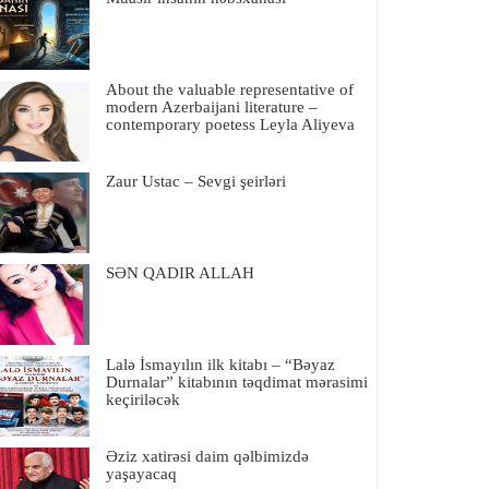
About the valuable representative of
modern Azerbaijani literature –
contemporary poetess Leyla Aliyeva
Zaur Ustac – Sevgi şeirləri
SƏN QADIR ALLAH
Lalə İsmayılın ilk kitabı – “Bəyaz
Durnalar” kitabının təqdimat mərasimi
keçiriləcək
Əziz xatirəsi daim qəlbimizdə
yaşayacaq