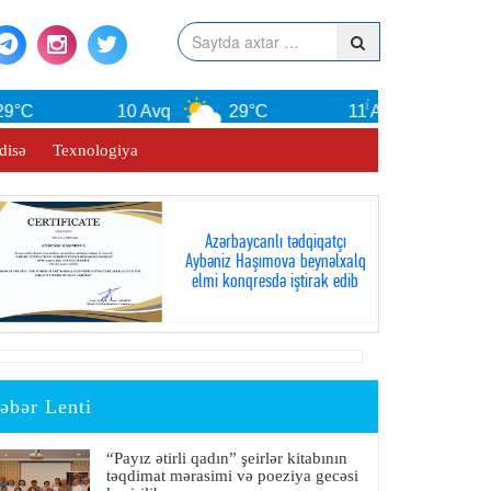
C
10 Avq
29°C
11 Avq
29°C
disə
Texnologiya
Azərbaycanlı tədqiqatçı
Aybəniz Haşımova beynəlxalq
elmi konqresdə iştirak edib
əbər Lenti
“Payız ətirli qadın” şeirlər kitabının
təqdimat mərasimi və poeziya gecəsi