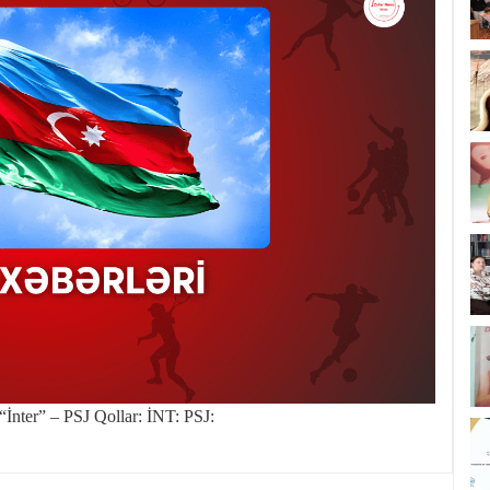
“İnter” – PSJ Qollar: İNT: PSJ: