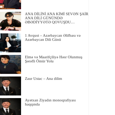
ANA DİLİNİ ANA KİMİ SEVƏN ŞAİR
ANA DİLİ GÜNÜNDƏ
ƏBƏDİYYƏTƏ QOVUŞDU…
1 Avqust – Azərbaycan Əlifbası və
Azərbaycan Dili Günü
Elmə və Maarifçiliyə Həsr Olunmuş
Şərəfli Ömür Yolu
Zaur Ustac – Ana dilim
Ayətxan Ziyadın monoqrafiyası
haqqında