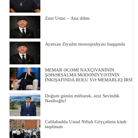
Zaur Ustac – Ana dilim
Ayətxan Ziyadın monoqrafiyası haqqında
MEMAR ƏCƏMİ NAXÇIVANİNİN
ŞƏHƏRSALMA MƏDƏNİYYƏTİNİN
İNKIŞAFINDA ROLU VƏ MEMARLIQ İRSİ
Doğum günün mübarək, əziz Sevindik
Nəsiboğlu!
Cəlilabadda Ustad Niftalı Göyçəlinin kitab
təqdimatı