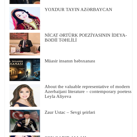
YOXDUR TAYIN AZƏRBAYCAN
NİCAT ƏRTÜRK POEZİYASININ İDEYA-
BƏDİİ TƏHLİLİ
Müasir insanın həbsxanası
About the valuable representative of modern
Azerbaijani literature – contemporary poetess
Leyla Aliyeva
Zaur Ustac – Sevgi şeirləri