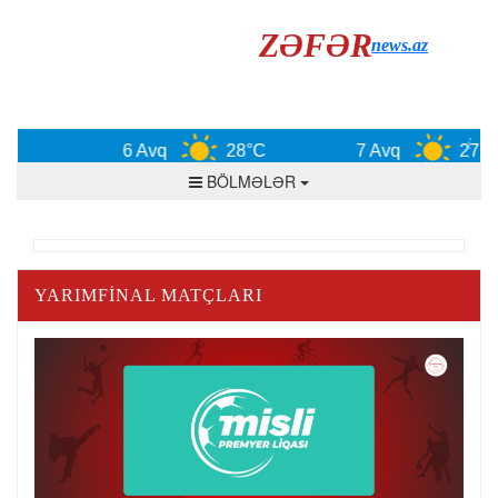
ZƏFƏR
news.az
6 Avq
28°C
7 Avq
27°C
BÖLMƏLƏR
YARIMFINAL MATÇLARI