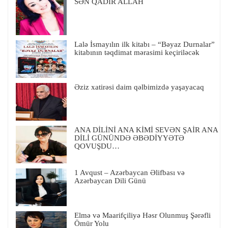
SƏN QADIR ALLAH
Lalə İsmayılın ilk kitabı – “Bəyaz Durnalar”
kitabının təqdimat mərasimi keçiriləcək
Əziz xatirəsi daim qəlbimizdə yaşayacaq
ANA DİLİNİ ANA KİMİ SEVƏN ŞAİR ANA
DİLİ GÜNÜNDƏ ƏBƏDİYYƏTƏ
QOVUŞDU…
1 Avqust – Azərbaycan Əlifbası və
Azərbaycan Dili Günü
Elmə və Maarifçiliyə Həsr Olunmuş Şərəfli
Ömür Yolu