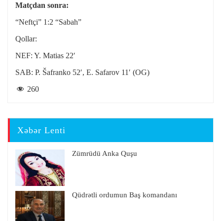
Matçdan sonra:
“Neftçi” 1:2 “Sabah”
Qollar:
NEF: Y. Matias 22′
SAB: P. Šafranko 52′, E. Safarov 11′ (OG)
260
Xəbər Lenti
Zümrüdü Anka Quşu
Qüdrətli ordumun Baş komandanı