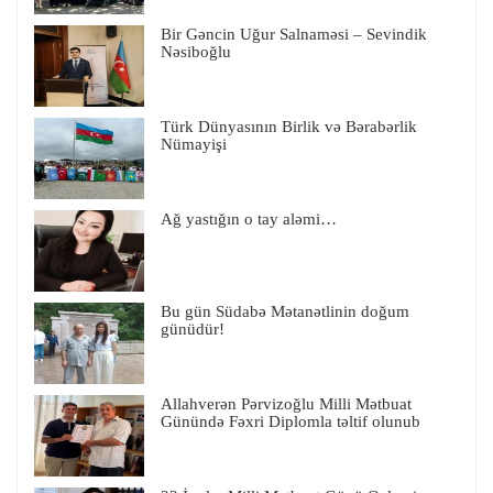
Bir Gəncin Uğur Salnaməsi – Sevindik
Nəsiboğlu
Türk Dünyasının Birlik və Bərabərlik
Nümayişi
Ağ yastığın o tay aləmi…
Bu gün Südabə Mətanətlinin doğum
günüdür!
Allahverən Pərvizoğlu Milli Mətbuat
Günündə Fəxri Diplomla təltif olunub