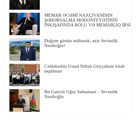
MEMAR ƏCƏMİ NAXÇIVANİNİN
ŞƏHƏRSALMA MƏDƏNİYYƏTİNİN
İNKIŞAFINDA ROLU VƏ MEMARLIQ İRSİ
Doğum günün mübarək, əziz Sevindik
Nəsiboğlu!
Cəlilabadda Ustad Niftalı Göyçəlinin kitab
təqdimatı
Bir Gəncin Uğur Salnaməsi – Sevindik
Nəsiboğlu