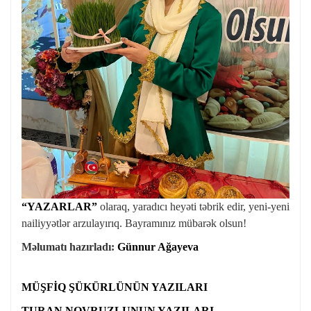
“YAZARLAR”
olaraq, yaradıcı heyəti təbrik edir, yeni-yeni
nailiyyətlər arzulayırıq. Bayramınız mübarək olsun!
Məlumatı hazırladı:
Günnur Ağayeva
MÜŞFİQ ŞÜKÜRLÜNÜN YAZILARI
TURAN NOVRUZLUNUN YAZILARI