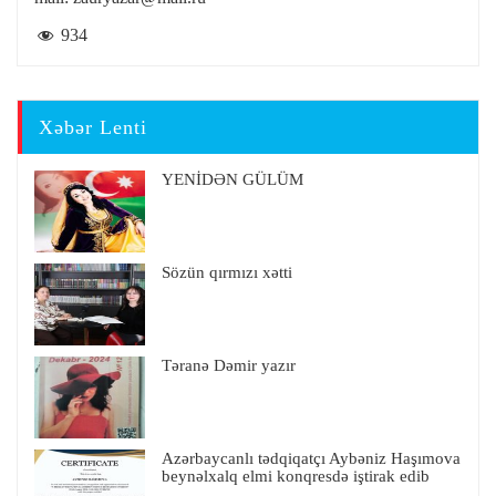
934
Xəbər Lenti
YENİDƏN GÜLÜM
Sözün qırmızı xətti
Təranə Dəmir yazır
Azərbaycanlı tədqiqatçı Aybəniz Haşımova
beynəlxalq elmi konqresdə iştirak edib