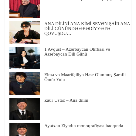
ANA DİLİNİ ANA KİMİ SEVƏN ŞAİR ANA
DİLİ GÜNÜNDƏ ƏBƏDİYYƏTƏ
QOVUŞDU…
1 Avqust – Azərbaycan Əlifbası və
Azərbaycan Dili Günü
Elmə və Maarifçiliyə Həsr Olunmuş Şərəfli
Ömür Yolu
Zaur Ustac – Ana dilim
Ayətxan Ziyadın monoqrafiyası haqqında