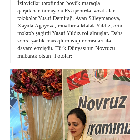
İzləyicilər tərəfindən böyük maraqla
qarşılanan tamaşada Eskişehirdə təhsil alan
tələbələr Yusuf Demirağ, Ayan Süleymanova,
Xəyalə Ağayeva, müəllimə Mələk Yıldız, orta
məktəb şagirdi Yusuf Yıldız rol almışlar. Daha
sonra şənlik maraqlı musiqi nömrələri ilə
davam etmişdir. Türk Dünyasının Novruzu
mübarək olsun! Fotolar: