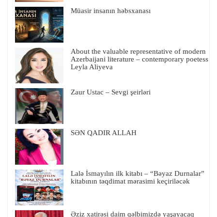
Müasir insanın həbsxanası
About the valuable representative of modern
Azerbaijani literature – contemporary poetess
Leyla Aliyeva
Zaur Ustac – Sevgi şeirləri
SƏN QADIR ALLAH
Lalə İsmayılın ilk kitabı – “Bəyaz Durnalar”
kitabının təqdimat mərasimi keçiriləcək
Əziz xatirəsi daim qəlbimizdə yaşayacaq