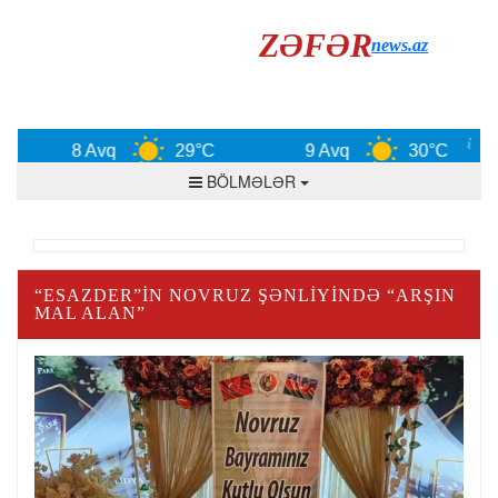
ZƏFƏR
news.az
8 Avq
29°C
9 Avq
30°C
BÖLMƏLƏR
“ESAZDER”İN NOVRUZ ŞƏNLİYİNDƏ “ARŞIN
MAL ALAN”