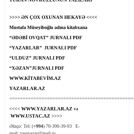
>>>> ƏN ÇOX OXUNAN HEKAYƏ <<<<
Mustafa Müseyiboğlu adına kitabxana
“ƏDƏBİ OVQAT” JURNALI PDF
“YAZARLAR” JURNALI PDF
“ULDUZ” JURNALI PDF
“XƏZAN”JURNALI PDF
WWW.KİTABEVİM.AZ
YAZARLAR.AZ
==============================================
<<<<
WWW.YAZARLAR.AZ
və
WWW.USTAC.AZ
>>>>
Əlaqə:
Tel: (
+994
) 70-390-39-93 E-
mail:
zauryazar@mail.ru