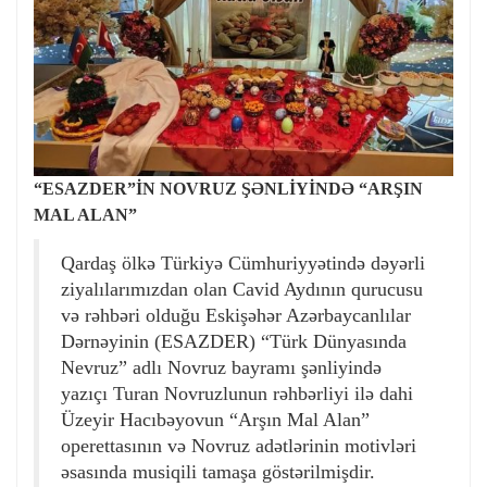
“ESAZDER”İN NOVRUZ ŞƏNLİYİNDƏ “ARŞIN
MAL ALAN”
Qardaş ölkə Türkiyə Cümhuriyyətində dəyərli
ziyalılarımızdan olan Cavid Aydının qurucusu
və rəhbəri olduğu Eskişəhər Azərbaycanlılar
Dərnəyinin (ESAZDER) “Türk Dünyasında
Nevruz” adlı Novruz bayramı şənliyində
yazıçı Turan Novruzlunun rəhbərliyi ilə dahi
Üzeyir Hacıbəyovun “Arşın Mal Alan”
operettasının və Novruz adətlərinin motivləri
əsasında musiqili tamaşa göstərilmişdir.