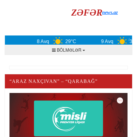
ZƏFƏR
news.az
8 Avq
29°C
9 Avq
30°
BÖLMƏLƏR
“ARAZ NAXÇIVAN” – “QARABAĞ”