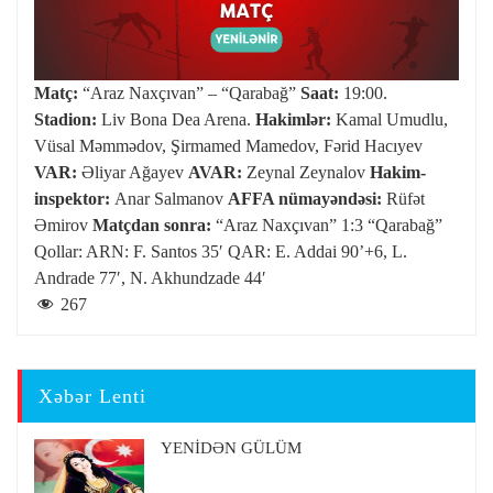
Matç:
“Araz Naxçıvan” – “Qarabağ”
Saat:
19:00.
Stadion:
Liv Bona Dea Arena.
Hakimlər:
Kamal Umudlu,
Vüsal Məmmədov, Şirmamed Mamedov, Fərid Hacıyev
VAR:
Əliyar Ağayev
AVAR:
Zeynal Zeynalov
Hakim-
inspektor:
Anar Salmanov
AFFA nümayəndəsi:
Rüfət
Əmirov
Matçdan sonra:
“Araz Naxçıvan” 1:3 “Qarabağ”
Qollar: ARN: F. Santos 35′ QAR: E. Addai 90’+6, L.
Andrade 77′, N. Akhundzade 44′
267
Xəbər Lenti
YENİDƏN GÜLÜM