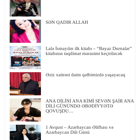
SƏN QADIR ALLAH
Lalə İsmayılın ilk kitabı – “Bəyaz Durnalar”
kitabının təqdimat mərasimi keçiriləcək
Əziz xatirəsi daim qəlbimizdə yaşayacaq
ANA DİLİNİ ANA KİMİ SEVƏN ŞAİR ANA
DİLİ GÜNÜNDƏ ƏBƏDİYYƏTƏ
QOVUŞDU…
1 Avqust – Azərbaycan Əlifbası və
Azərbaycan Dili Günü