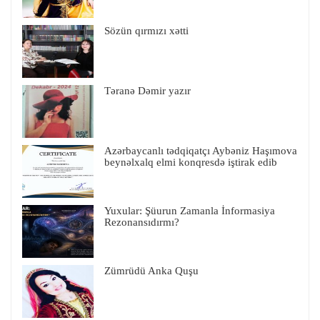
Sözün qırmızı xətti
Təranə Dəmir yazır
Azərbaycanlı tədqiqatçı Aybəniz Haşımova
beynəlxalq elmi konqresdə iştirak edib
Yuxular: Şüurun Zamanla İnformasiya
Rezonansıdırmı?
Zümrüdü Anka Quşu