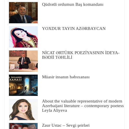
Qüdrətli ordumun Baş komandanı
YOXDUR TAYIN AZƏRBAYCAN
NİCAT ƏRTÜRK POEZİYASININ İDEYA-
BƏDİİ TƏHLİLİ
Müasir insanın həbsxanası
About the valuable representative of modern
Azerbaijani literature – contemporary poetess
Leyla Aliyeva
Zaur Ustac – Sevgi şeirləri