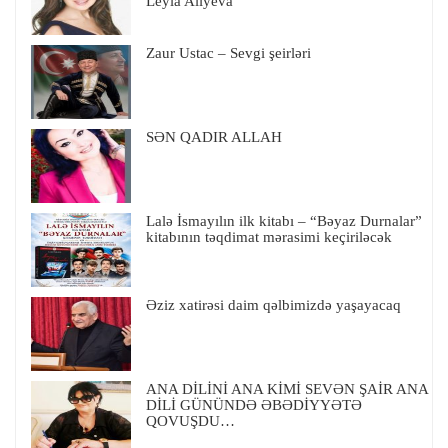
Leyla Aliyeva
Zaur Ustac – Sevgi şeirləri
SƏN QADIR ALLAH
Lalə İsmayılın ilk kitabı – “Bəyaz Durnalar”
kitabının təqdimat mərasimi keçiriləcək
Əziz xatirəsi daim qəlbimizdə yaşayacaq
ANA DİLİNİ ANA KİMİ SEVƏN ŞAİR ANA
DİLİ GÜNÜNDƏ ƏBƏDİYYƏTƏ
QOVUŞDU…