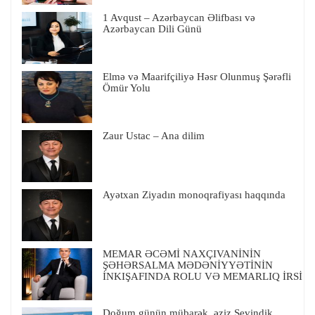
1 Avqust – Azərbaycan Əlifbası və
Azərbaycan Dili Günü
Elmə və Maarifçiliyə Həsr Olunmuş Şərəfli
Ömür Yolu
Zaur Ustac – Ana dilim
Ayətxan Ziyadın monoqrafiyası haqqında
MEMAR ƏCƏMİ NAXÇIVANİNİN
ŞƏHƏRSALMA MƏDƏNİYYƏTİNİN
İNKIŞAFINDA ROLU VƏ MEMARLIQ İRSİ
Doğum günün mübarək, əziz Sevindik