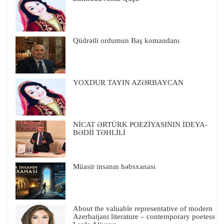
Qüdrətli ordumun Baş komandanı
YOXDUR TAYIN AZƏRBAYCAN
NİCAT ƏRTÜRK POEZİYASININ İDEYA-
BƏDİİ TƏHLİLİ
Müasir insanın həbsxanası
About the valuable representative of modern
Azerbaijani literature – contemporary poetess