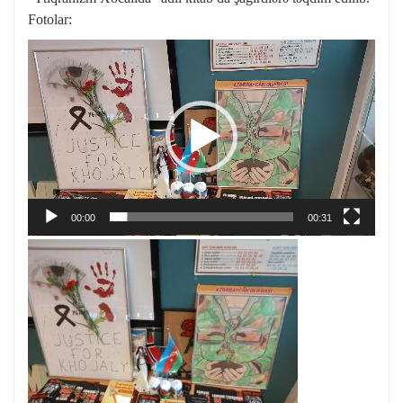
Fotolar:
Video
Oynadıcı
00:00
00:31