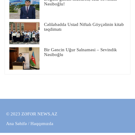
Nəsiboğlu!
Cəlilabadda Ustad Niftalı Göyçəlinin kitab
təqdimatı
Bir Gəncin Uğur Salnaməsi – Sevindik
Nəsiboğlu
© 2023 ZƏFƏR NEWS.AZ
Ana Səhifə
/
Haqqımızda