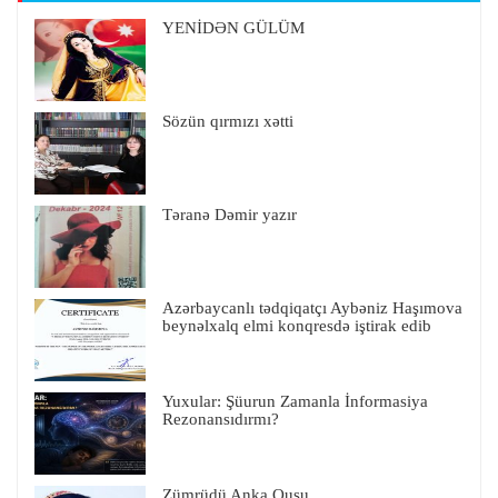
YENİDƏN GÜLÜM
Sözün qırmızı xətti
Təranə Dəmir yazır
Azərbaycanlı tədqiqatçı Aybəniz Haşımova
beynəlxalq elmi konqresdə iştirak edib
Yuxular: Şüurun Zamanla İnformasiya
Rezonansıdırmı?
Zümrüdü Anka Quşu