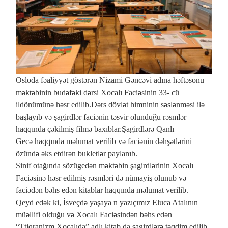
Osloda fəaliyyət göstərən Nizami Gəncəvi adına həftəsonu
məktəbinin budəfəki dərsi Xocalı Faciəsinin 33- cü
ildönümünə həsr edilib.Dərs dövlət himninin səslənməsi ilə
başlayıb və şagirdlər faciənin təsvir olunduğu rəsmlər
haqqında çəkilmiş filmə baxıblar.Şagirdlərə Qanlı
Gecə haqqında məlumat verilib və faciənin dəhşətlərini
özündə əks etdirən bukletlər paylanıb.
Sinif otağında sözügedən məktəbin şagirdlərinin Xocalı
Faciəsinə həsr edilmiş rəsmləri də nümayiş olunub və
faciədən bəhs edən kitablar haqqında məlumat verilib.
Qeyd edək ki, İsveçdə yaşaya n yazıçımız Eluca Atalının
müəllifi olduğu və Xocalı Faciəsindən bəhs edən
“Ttiqranizm Xocalıda” adlı kitab da şagirdlərə təqdim edilib.