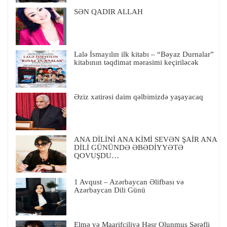
SƏN QADIR ALLAH
Lalə İsmayılın ilk kitabı – “Bəyaz Durnalar”
kitabının təqdimat mərasimi keçiriləcək
Əziz xatirəsi daim qəlbimizdə yaşayacaq
ANA DİLİNİ ANA KİMİ SEVƏN ŞAİR ANA
DİLİ GÜNÜNDƏ ƏBƏDİYYƏTƏ
QOVUŞDU…
1 Avqust – Azərbaycan Əlifbası və
Azərbaycan Dili Günü
Elmə və Maarifçiliyə Həsr Olunmuş Şərəfli