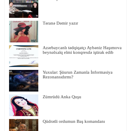
Təranə Dəmir yazır
Azərbaycanlı tədqiqatçı Aybəniz Haşımova
beynəlxalq elmi konqresdə iştirak edib
Yuxular: Şüurun Zamanla İnformasiya
Rezonansıdırmı?
Zümrüdü Anka Quşu
Qüdrətli ordumun Baş komandanı