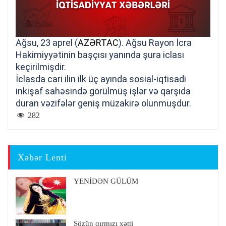
Ağsu, 23 aprel (
AZƏRTAC
). Ağsu Rayon İcra
Hakimiyyətinin başçısı yanında şura iclası
keçirilmişdir.
İclasda cari ilin ilk üç ayında sosial-iqtisadi
inkişaf sahəsində görülmüş işlər və qarşıda
duran vəzifələr geniş müzakirə olunmuşdur.
282
Xəbər Lenti
YENİDƏN GÜLÜM
Sözün qırmızı xətti