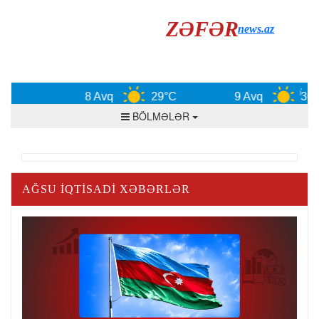
ZƏFƏR
news.az
8 Avq
29°C
9 Avq
30°C
BÖLMƏLƏR
AĞSU İQTISADI XƏBƏRLƏR