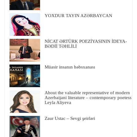
YOXDUR TAYIN AZƏRBAYCAN
NİCAT ƏRTÜRK POEZİYASININ İDEYA-
BƏDİİ TƏHLİLİ
Müasir insanın həbsxanası
About the valuable representative of modern
Azerbaijani literature – contemporary poetess
Leyla Aliyeva
Zaur Ustac – Sevgi şeirləri