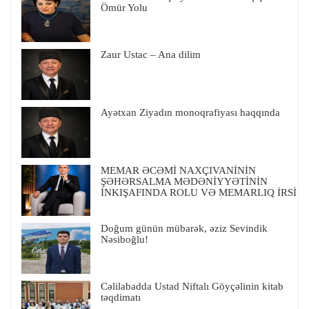
Ömür Yolu
Zaur Ustac – Ana dilim
Ayətxan Ziyadın monoqrafiyası haqqında
MEMAR ƏCƏMİ NAXÇIVANİNİN
ŞƏHƏRSALMA MƏDƏNİYYƏTİNİN
İNKIŞAFINDA ROLU VƏ MEMARLIQ İRSİ
Doğum günün mübarək, əziz Sevindik
Nəsiboğlu!
Cəlilabadda Ustad Niftalı Göyçəlinin kitab
təqdimatı