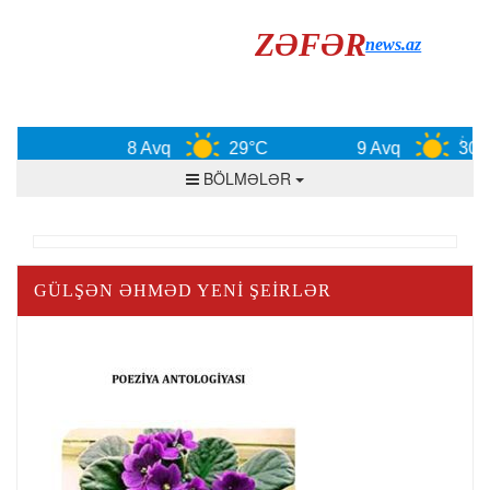
ZƏFƏR
news.az
8 Avq
29°C
9 Avq
30°C
BÖLMƏLƏR
GÜLŞƏN ƏHMƏD YENI ŞEIRLƏR