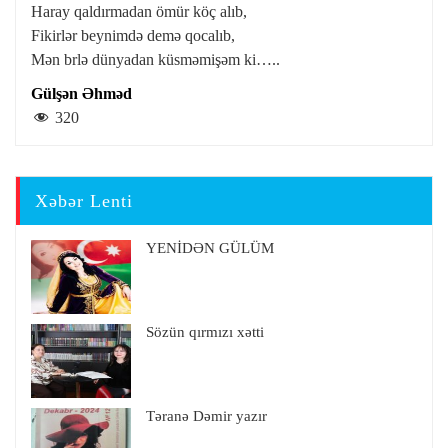
Haray qaldırmadan ömür köç alıb,
Fikirlər beynimdə demə qocalıb,
Mən brlə dünyadan küsməmişəm ki…..
Gülşən Əhməd
320
Xəbər Lenti
YENİDƏN GÜLÜM
Sözün qırmızı xətti
Təranə Dəmir yazır