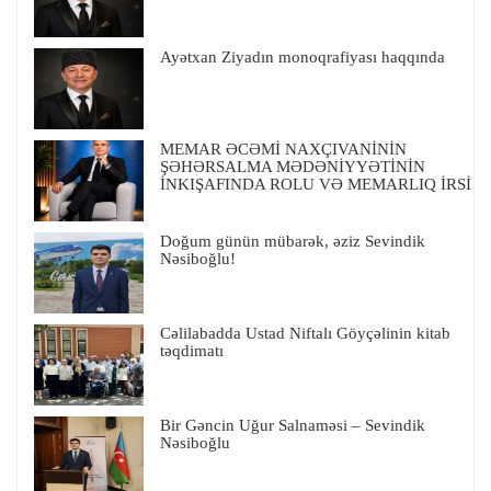
Ayətxan Ziyadın monoqrafiyası haqqında
MEMAR ƏCƏMİ NAXÇIVANİNİN
ŞƏHƏRSALMA MƏDƏNİYYƏTİNİN
İNKIŞAFINDA ROLU VƏ MEMARLIQ İRSİ
Doğum günün mübarək, əziz Sevindik
Nəsiboğlu!
Cəlilabadda Ustad Niftalı Göyçəlinin kitab
təqdimatı
Bir Gəncin Uğur Salnaməsi – Sevindik
Nəsiboğlu