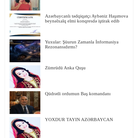
Azərbaycanlı tədqiqatçı Aybəniz Haşımova
beynəlxalq elmi konqresdə iştirak edib
Yuxular: Şüurun Zamanla İnformasiya
Rezonansıdırmı?
Zümrüdü Anka Quşu
Qüdrətli ordumun Baş komandanı
YOXDUR TAYIN AZƏRBAYCAN