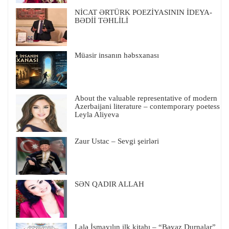
NİCAT ƏRTÜRK POEZİYASININ İDEYA-
BƏDİİ TƏHLİLİ
Müasir insanın həbsxanası
About the valuable representative of modern
Azerbaijani literature – contemporary poetess
Leyla Aliyeva
Zaur Ustac – Sevgi şeirləri
SƏN QADIR ALLAH
Lalə İsmayılın ilk kitabı – “Bəyaz Durnalar”