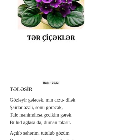
TƏLƏSİR
Gözləyir gələcək, min arzu- dilək,
Şairlər əzəli, sonu görəcək,
Tale mənimdirsə,gecikim gərək,
Bulud aglasa da, duman tələsir.
Açılıb səhərim, tutulub gözüm,