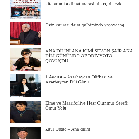
kitabının təqdimat mərasimi keçiriləcək
Əziz xatirəsi daim qəlbimizdə yaşayacaq
ANA DİLİNİ ANA KİMİ SEVƏN ŞAİR ANA
DİLİ GÜNÜNDƏ ƏBƏDİYYƏTƏ
QOVUŞDU…
1 Avqust – Azərbaycan Əlifbası və
Azərbaycan Dili Günü
Elmə və Maarifçiliyə Həsr Olunmuş Şərəfli
Ömür Yolu
Zaur Ustac – Ana dilim