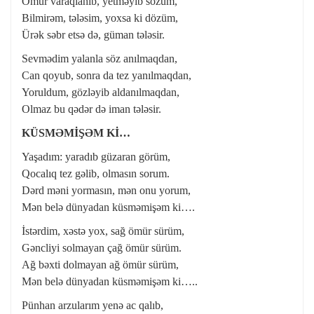
Ömür varaqlanıb, yetməyib sözüm,
Bilmirəm, tələsim, yoxsa ki dözüm,
Ürək səbr etsə də, güman tələsir.
Sevmədim yalanla söz anılmaqdan,
Can qoyub, sonra da tez yanılmaqdan,
Yoruldum, gözləyib aldanılmaqdan,
Olmaz bu qədər də iman tələsir.
KÜSMƏMİŞƏM Kİ…
Yaşadım: yaradıb güzaran görüm,
Qocalıq tez gəlib, olmasın sorum.
Dərd məni yormasın, mən onu yorum,
Mən belə dünyadan küsməmişəm ki….
İstərdim, xəstə yox, sağ ömür sürüm,
Gəncliyi solmayan çağ ömür sürüm.
Ağ bəxti dolmayan ağ ömür sürüm,
Mən belə dünyadan küsməmişəm ki…..
Pünhan arzularım yenə ac qalıb,