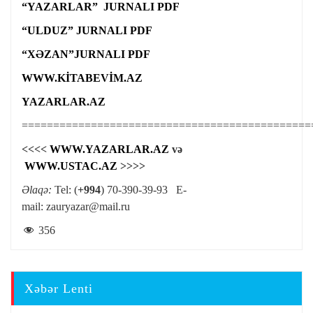
“YAZARLAR” JURNALI PDF
“ULDUZ” JURNALI PDF
“XƏZAN”JURNALI PDF
WWW.KİTABEVİM.AZ
YAZARLAR.AZ
==============================================
<<<<
WWW.YAZARLAR.AZ
və
WWW.USTAC.AZ
>>>>
Əlaqə:
Tel: (
+994
) 70-390-39-93 E-
mail:
zauryazar@mail.ru
356
Xəbər Lenti