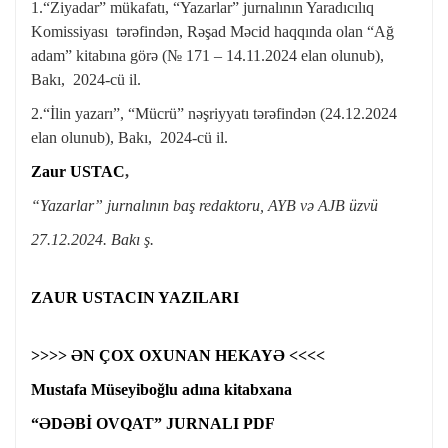
1.“Ziyadar” mükafatı, “Yazarlar” jurnalının Yaradıcılıq
Komissiyası tərəfindən, Rəşad Məcid haqqında olan “Ağ
adam” kitabına görə (№ 171 – 14.11.2024 elan olunub),
Bakı, 2024-cü il.
2.“İlin yazarı”, “Mücrü” nəşriyyatı tərəfindən (24.12.2024
elan olunub), Bakı, 2024-cü il.
Zaur USTAC
,
“Yazarlar” jurnalının baş redaktoru, AYB və AJB üzvü
27.12.2024. Bakı ş.
ZAUR USTACIN YAZILARI
>>>> ƏN ÇOX OXUNAN HEKAYƏ <<<<
Mustafa Müseyiboğlu adına kitabxana
“ƏDƏBİ OVQAT” JURNALI PDF