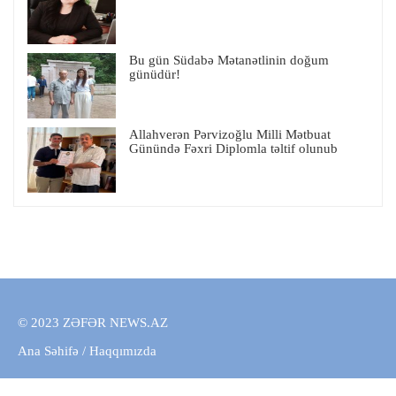
Bu gün Südabə Mətanətlinin doğum
günüdür!
Allahverən Pərvizoğlu Milli Mətbuat
Günündə Fəxri Diplomla təltif olunub
© 2023 ZƏFƏR NEWS.AZ
Ana Səhifə
/
Haqqımızda