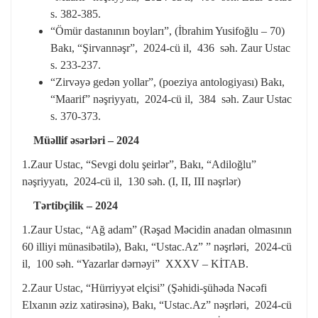
s. 382-385.
“Ömür dastanının boyları”, (İbrahim Yusifoğlu – 70)
Bakı, “Şirvannəşr”, 2024-cü il, 436 səh. Zaur Ustac
s. 233-237.
“Zirvəyə gedən yollar”, (poeziya antologiyası) Bakı,
“Maarif” nəşriyyatı, 2024-cü il, 384 səh. Zaur Ustac
s. 370-373.
Müəllif əsərləri – 2024
1.Zaur Ustac, “Sevgi dolu şeirlər”, Bakı, “Adiloğlu”
nəşriyyatı, 2024-cü il, 130 səh. (I, II, III nəşrlər)
Tərtibçilik – 2024
1.Zaur Ustac, “Ağ adam” (Rəşad Məcidin anadan olmasının
60 illiyi münasibətilə), Bakı, “Ustac.Az” ” nəşrləri, 2024-cü
il, 100 səh. “Yazarlar dərnəyi” XXXV – KİTAB.
2.Zaur Ustac, “Hürriyyət elçisi” (Şəhidi-şühəda Nəcəfi
Elxanın əziz xatirəsinə), Bakı, “Ustac.Az” nəşrləri, 2024-cü