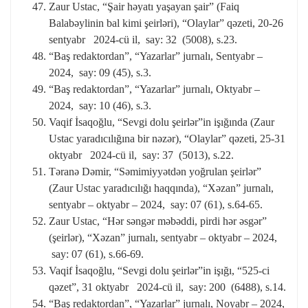
Zaur Ustac, “Şair həyatı yaşayan şair” (Faiq
Balabəylinin bal kimi şeirləri), “Olaylar” qəzeti, 20-26
sentyabr 2024-cü il, say: 32 (5008), s.23.
“Baş redaktordan”, “Yazarlar” jurnalı, Sentyabr –
2024, say: 09 (45), s.3.
“Baş redaktordan”, “Yazarlar” jurnalı, Oktyabr –
2024, say: 10 (46), s.3.
Vaqif İsaqoğlu, “Sevgi dolu şeirlər”in işığında (Zaur
Ustac yaradıcılığına bir nəzər), “Olaylar” qəzeti, 25-31
oktyabr 2024-cü il, say: 37 (5013), s.22.
Təranə Dəmir, “Səmimiyyətdən yoğrulan şeirlər”
(Zaur Ustac yaradıcılığı haqqında), “Xəzan” jurnalı,
sentyabr – oktyabr – 2024, say: 07 (61), s.64-65.
Zaur Ustac, “Hər səngər məbəddi, pirdi hər əsgər”
(şeirlər), “Xəzan” jurnalı, sentyabr – oktyabr – 2024,
say: 07 (61), s.66-69.
Vaqif İsaqoğlu, “Sevgi dolu şeirlər”in işığı, “525-ci
qəzet”, 31 oktyabr 2024-cü il, say: 200 (6488), s.14.
“Baş redaktordan”, “Yazarlar” jurnalı, Noyabr – 2024,