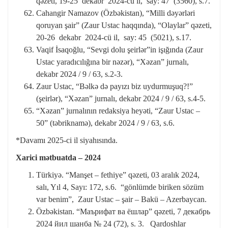
qəzeti, 19-25 dekabr 2024-cü il, say: 47 (3560), s.7.
Cahangir Namazov (Özbəkistan), “Milli dəyərləri
qoruyan şair” (Zaur Ustac haqqında), “Olaylar” qəzeti,
20-26 dekabr 2024-cü il, say: 45 (5021), s.17.
Vaqif İsaqoğlu, “Sevgi dolu şeirlər”in işığında (Zaur
Ustac yaradıcılığına bir nəzər), “Xəzan” jurnalı,
dekabr 2024 / 9 / 63, s.2-3.
Zaur Ustac, “Bəlkə də payızı biz uydurmuşuq?!”
(şeirlər), “Xəzan” jurnalı, dekabr 2024 / 9 / 63, s.4-5.
“Xəzan” jurnalının redaksiya heyəti, “Zaur Ustac –
50” (təbriknamə), dekabr 2024 / 9 / 63, s.6.
*Davamı 2025-ci il siyahısında.
Xarici mətbuatda – 2024
Türkiyə. “Manşet – fethiye” qəzeti, 03 aralık 2024,
salı, Yıl 4, Sayı: 172, s.6. “gönlümde biriken sözüm
var benim”, Zaur Ustac – şair – Bakü – Azerbaycan.
Özbəkistan. “Маърифат ва ёшлар” qəzeti, 7 декабрь
2024 йил шанба № 24 (72), s. 3. Qardoshlar