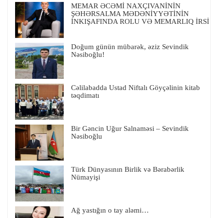
MEMAR ƏCƏMİ NAXÇIVANİNİN
ŞƏHƏRSALMA MƏDƏNİYYƏTİNİN
İNKIŞAFINDA ROLU VƏ MEMARLIQ İRSİ
Doğum günün mübarək, əziz Sevindik
Nəsiboğlu!
Cəlilabadda Ustad Niftalı Göyçəlinin kitab
təqdimatı
Bir Gəncin Uğur Salnaməsi – Sevindik
Nəsiboğlu
Türk Dünyasının Birlik və Bərabərlik
Nümayişi
Ağ yastığın o tay aləmi…