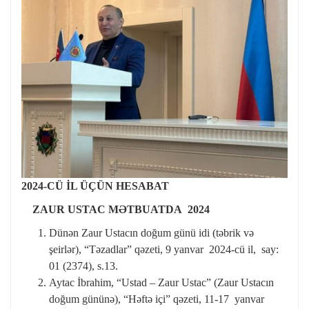
2024-CÜ İL ÜÇÜN HESABAT
ZAUR USTAC M
ƏTBUATDA 2024
Dünən Zaur Ustacın doğum günü idi (təbrik və
şeirlər), “Təzadlar” qəzeti, 9 yanvar 2024-cü il, say:
01 (2374), s.13.
Aytac İbrahim, “Ustad – Zaur Ustac” (Zaur Ustacın
doğum gününə), “Həftə içi” qəzeti, 11-17 yanvar