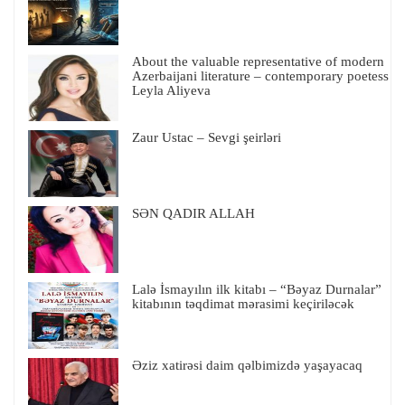
About the valuable representative of modern
Azerbaijani literature – contemporary poetess
Leyla Aliyeva
Zaur Ustac – Sevgi şeirləri
SƏN QADIR ALLAH
Lalə İsmayılın ilk kitabı – “Bəyaz Durnalar”
kitabının təqdimat mərasimi keçiriləcək
Əziz xatirəsi daim qəlbimizdə yaşayacaq