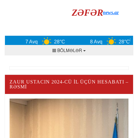
ZƏFƏR
news.az
7 Avq
28°C
8 Avq
28°C
BÖLMƏLƏR
ZAUR USTACIN 2024-CÜ İL ÜÇÜN HESABATI –
RƏSMİ