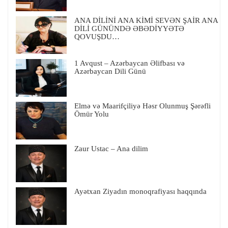
ANA DİLİNİ ANA KİMİ SEVƏN ŞAİR ANA
DİLİ GÜNÜNDƏ ƏBƏDİYYƏTƏ
QOVUŞDU…
1 Avqust – Azərbaycan Əlifbası və
Azərbaycan Dili Günü
Elmə və Maarifçiliyə Həsr Olunmuş Şərəfli
Ömür Yolu
Zaur Ustac – Ana dilim
Ayətxan Ziyadın monoqrafiyası haqqında