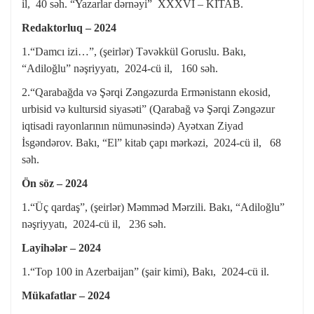
il, 40 səh. “Yazarlar dərnəyi” XXXVI – KİTAB.
Redaktorluq – 2024
1.“Damcı izi…”, (şeirlər) Təvəkkül Goruslu. Bakı,
“Adiloğlu” nəşriyyatı, 2024-cü il, 160 səh.
2.“Qarabağda və Şərqi Zəngəzurda Ermənistann ekosid,
urbisid və kultursid siyasəti” (Qarabağ və Şərqi Zəngəzur
iqtisadi rayonlarının nümunəsində) Ayətxan Ziyad
İsgəndərov. Bakı, “El” kitab çapı mərkəzi, 2024-cü il, 68
səh.
Ön söz – 2024
1.“Üç qardaş”, (şeirlər) Məmməd Mərzili. Bakı, “Adiloğlu”
nəşriyyatı, 2024-cü il, 236 səh.
Layihələr – 2024
1.“Top 100 in Azerbaijan” (şair kimi), Bakı, 2024-cü il.
Mükafatlar – 2024