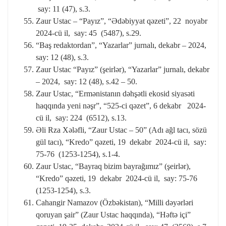
say: 11 (47), s.3.
Zaur Ustac – “Payız”, “Ədəbiyyat qəzeti”, 22 noyabr
2024-cü il, say: 45 (5487), s.29.
“Baş redaktordan”, “Yazarlar” jurnalı, dekabr – 2024,
say: 12 (48), s.3.
Zaur Ustac “Payız” (şeirlər), “Yazarlar” jurnalı, dekabr
– 2024, say: 12 (48), s.42 – 50.
Zaur Ustac, “Ermənistanın dəhşətli ekosid siyasəti
haqqında yeni nəşr”, “525-ci qəzet”, 6 dekabr 2024-
cü il, say: 224 (6512), s.13.
Əli Rza Xələfli, “Zaur Ustac – 50” (Adı ağl tacı, sözü
gül tacı), “Kredo” qəzeti, 19 dekabr 2024-cü il, say:
75-76 (1253-1254), s.1-4.
Zaur Ustac, “Bayraq bizim bayrağımız” (şeirlər),
“Kredo” qəzeti, 19 dekabr 2024-cü il, say: 75-76
(1253-1254), s.3.
Cahangir Namazov (Özbəkistan), “Milli dəyərləri
qoruyan şair” (Zaur Ustac haqqında), “Həftə içi”