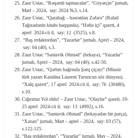
Zaur Ustac, “Rəqəmli tapmacalar”, “Göyərçin” jurnalı,
Mart – 2024, say: 2024 №3, s.14.
Zaur Ustac, “Qarabağ – həsrətdən Zəfərə” (Rəfail
Tağızadənin kitabı haqqında), “Həftə içi” qəzeti, 4
aprel 2024-cü il, say: 12 (3525), s.8.
“Baş redaktordan”, “Yazarlar” jurnalı, Aprel – 2024,
say: 04 (40), s.3.
Zaur Ustac “Santavik Əhməd” (hekayə), “Yazarlar”
jurnalı, Aprel – 2024, say: 04 (40), s.42-50.
Zaur Ustac, “Qərbin bağrında Şərq çiçəyi” (Müasir
türk yazarı Karalina Laurent Turuncun söz dünyası),
“Xalq qəzeti”, 17 aprel 2024-cü il, say: 76 (30480),
s.10.
Cığırımız Yol oldu! – Zaur Ustac, “Olaylar” qəzeti, 19-
25 aprel 2024-cü il, say: 13 (4992), s.16.
Zaur Ustac, “Santavik Əhməd” (hekayədən bir parça),
“Xəzan” jurnalı, Mart – aprel – 2024, say: 03 (57),
s.122-125.
“Baş redaktordan”, “Yazarlar” jurnalı, May – 2024,