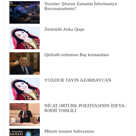
Yuxular: Şüurun Zamanla İnformasiya
Rezonansıdırmı?
Zümrüdü Anka Quşu
Qüdrətli ordumun Baş komandanı
YOXDUR TAYIN AZƏRBAYCAN
NİCAT ƏRTÜRK POEZİYASININ İDEYA-
BƏDİİ TƏHLİLİ
Müasir insanın həbsxanası