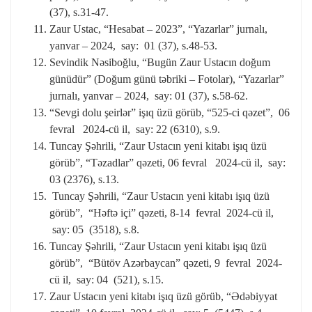
(37), s.31-47.
Zaur Ustac, “Hesabat – 2023”, “Yazarlar” jurnalı,
yanvar – 2024, say: 01 (37), s.48-53.
Sevindik Nəsiboğlu, “Bugün Zaur Ustacın doğum
günüdür” (Doğum günü təbriki – Fotolar), “Yazarlar”
jurnalı, yanvar – 2024, say: 01 (37), s.58-62.
“Sevgi dolu şeirlər” işıq üzü görüb, “525-ci qəzet”, 06
fevral 2024-cü il, say: 22 (6310), s.9.
Tuncay Şəhrili, “Zaur Ustacın yeni kitabı işıq üzü
görüb”, “Təzadlar” qəzeti, 06 fevral 2024-cü il, say:
03 (2376), s.13.
Tuncay Şəhrili, “Zaur Ustacın yeni kitabı işıq üzü
görüb”, “Həftə içi” qəzeti, 8-14 fevral 2024-cü il,
say: 05 (3518), s.8.
Tuncay Şəhrili, “Zaur Ustacın yeni kitabı işıq üzü
görüb”, “Bütöv Azərbaycan” qəzeti, 9 fevral 2024-
cü il, say: 04 (521), s.15.
Zaur Ustacın yeni kitabı işıq üzü görüb, “Ədəbiyyat