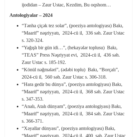
ijodidan – Zaur Ustac, Kezdim, Bu oqshom…
Antologiyalar – 2024
“Tənha çiçək tez solar”, (poeziya antologiyası) Bakı,
“Maarif” nəşriyyatı, 2024-cü il, 336 səh. Zaur Ustac
s. 320-324.
“Yağışlı bir gün idi…”, (hekayələr toplusu) Bakı,
“TEAS” Press Nəşriyyat evi, 2024-cü il, 436 səh.
Zaur Ustac s. 185-192.
“Könül nəğmələri”, (ədəbi toplu) Bakı, “Borçalı”,
2024-cü il, 560 səh. Zaur Ustac s. 306-318.
“Hara gedir bu dünya”, (poeziya antologiyası) Bakı,
“Maarif” nəşriyyatı, 2024-cü il, 368 səh. Zaur Ustac
s. 347-353.
“Analı, Atalı dünyam”, (poeziya antologiyası) Bakı,
“Maarif” nəşriyyatı, 2024-cü il, 384 səh. Zaur Ustac
s. 366-371.
“Xəyallar dünyası”, (poeziya antologiyası) Bakı,
“Maarif” nəşriyyatı, 2024-cü il, 400 səh. Zaur Ustac