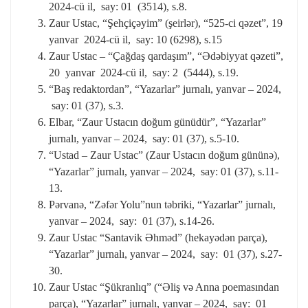
2024-cü il, say: 01 (3514), s.8.
Zaur Ustac, “Şehçiçəyim” (şeirlər), “525-ci qəzet”, 19
yanvar 2024-cü il, say: 10 (6298), s.15
Zaur Ustac – “Çağdaş qardaşım”, “Ədəbiyyat qəzeti”,
20 yanvar 2024-cü il, say: 2 (5444), s.19.
“Baş redaktordan”, “Yazarlar” jurnalı, yanvar – 2024,
say: 01 (37), s.3.
Elbar, “Zaur Ustacın doğum günüdür”, “Yazarlar”
jurnalı, yanvar – 2024, say: 01 (37), s.5-10.
“Ustad – Zaur Ustac” (Zaur Ustacın doğum gününə),
“Yazarlar” jurnalı, yanvar – 2024, say: 01 (37), s.11-
13.
Pərvanə, “Zəfər Yolu”nun təbriki, “Yazarlar” jurnalı,
yanvar – 2024, say: 01 (37), s.14-26.
Zaur Ustac “Santavik Əhməd” (hekayədən parça),
“Yazarlar” jurnalı, yanvar – 2024, say: 01 (37), s.27-
30.
Zaur Ustac “Şükranlıq” (“Əliş və Anna poemasından
parça), “Yazarlar” jurnalı, yanvar – 2024, say: 01