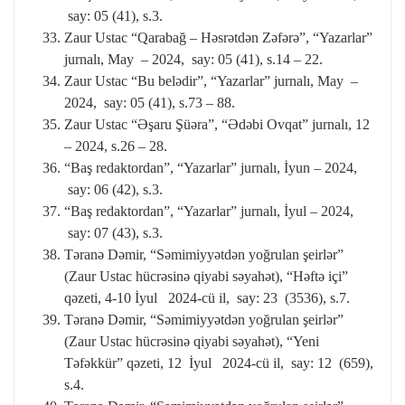
say: 05 (41), s.3.
Zaur Ustac “Qarabağ – Həsrətdən Zəfərə”, “Yazarlar”
jurnalı, May – 2024, say: 05 (41), s.14 – 22.
Zaur Ustac “Bu belədir”, “Yazarlar” jurnalı, May –
2024, say: 05 (41), s.73 – 88.
Zaur Ustac “Əşaru Şüəra”, “Ədəbi Ovqat” jurnalı, 12
– 2024, s.26 – 28.
“Baş redaktordan”, “Yazarlar” jurnalı, İyun – 2024,
say: 06 (42), s.3.
“Baş redaktordan”, “Yazarlar” jurnalı, İyul – 2024,
say: 07 (43), s.3.
Təranə Dəmir, “Səmimiyyətdən yoğrulan şeirlər”
(Zaur Ustac hücrəsinə qiyabi səyahət), “Həftə içi”
qəzeti, 4-10 İyul 2024-cü il, say: 23 (3536), s.7.
Təranə Dəmir, “Səmimiyyətdən yoğrulan şeirlər”
(Zaur Ustac hücrəsinə qiyabi səyahət), “Yeni
Təfəkkür” qəzeti, 12 İyul 2024-cü il, say: 12 (659),
s.4.