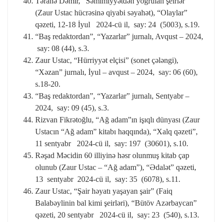
Təranə Dəmir, “Səmimiyyətdən yoğrulan şeirlər”
(Zaur Ustac hücrəsinə qiyabi səyahət), “Olaylar”
qəzeti, 12-18 İyul 2024-cü il, say: 24 (5003), s.19.
“Baş redaktordan”, “Yazarlar” jurnalı, Avqust – 2024,
say: 08 (44), s.3.
Zaur Ustac, “Hürriyyət elçisi” (sonet çələngi),
“Xəzan” jurnalı, İyul – avqust – 2024, say: 06 (60),
s.18-20.
“Baş redaktordan”, “Yazarlar” jurnalı, Sentyabr –
2024, say: 09 (45), s.3.
Rizvan Fikrətoğlu, “Ağ adam”ın işıqlı dünyası (Zaur
Ustacın “Ağ adam” kitabı haqqında), “Xalq qəzeti”,
11 sentyabr 2024-cü il, say: 197 (30601), s.10.
Rəşad Məcidin 60 illiyinə həsr olunmuş kitab çap
olunub (Zaur Ustac – “Ağ adam”), “Ədalət” qəzeti,
13 sentyabr 2024-cü il, say: 35 (6078), s.11.
Zaur Ustac, “Şair həyatı yaşayan şair” (Faiq
Balabəylinin bal kimi şeirləri), “Bütöv Azərbaycan”
qəzeti, 20 sentyabr 2024-cü il, say: 23 (540), s.13.