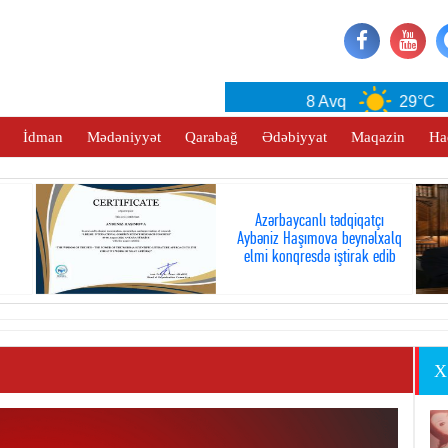
Baku
8 Avq
29°C
İdman
Mədəniyyət
Qarabağ
Ədəbiyyat
Maqazin
Ha
Azərbaycanlı tədqiqatçı
Aybəniz Haşımova beynəlxalq
elmi konqresdə iştirak edib
X