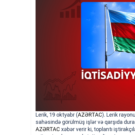
Lerik, 19 oktyabr (
AZƏRTAC
). Lerik rayon
sahəsində görülmüş işlər və qarşıda duran
AZƏRTAC
xəbər verir ki, toplantı iştirakç