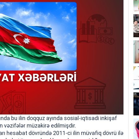
unda bu ilin doqquz ayında sosial-iqtisadi inkişaf
 vəzifələr müzakirə edilmişdir.
ıları hesabat dövründə 2011-ci ilin müvafiq dövrü ilə