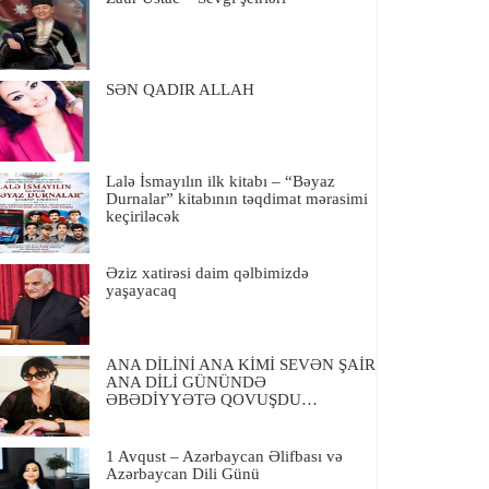
SƏN QADIR ALLAH
Lalə İsmayılın ilk kitabı – “Bəyaz
Durnalar” kitabının təqdimat mərasimi
keçiriləcək
Əziz xatirəsi daim qəlbimizdə
yaşayacaq
ANA DİLİNİ ANA KİMİ SEVƏN ŞAİR
ANA DİLİ GÜNÜNDƏ
ƏBƏDİYYƏTƏ QOVUŞDU…
1 Avqust – Azərbaycan Əlifbası və
Azərbaycan Dili Günü