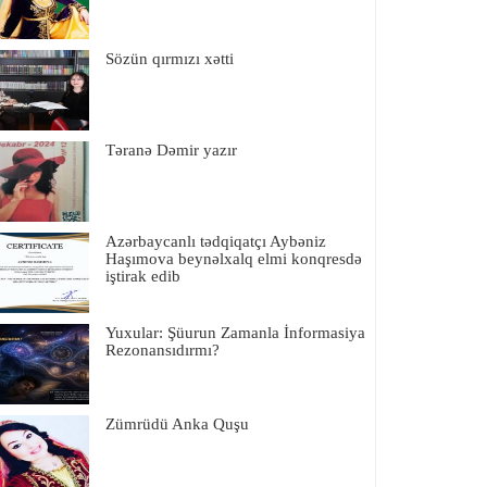
Sözün qırmızı xətti
Təranə Dəmir yazır
Azərbaycanlı tədqiqatçı Aybəniz
Haşımova beynəlxalq elmi konqresdə
iştirak edib
Yuxular: Şüurun Zamanla İnformasiya
Rezonansıdırmı?
Zümrüdü Anka Quşu