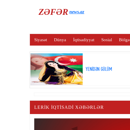
ZƏFƏR
news.az
Siyasət
Dünya
İqtisadiyyat
Sosial
Bölgə
YENİDƏN GÜLÜM
LERIK IQTISADI XƏBƏRLƏR