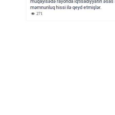
müqayisədə rayonda iqtisadiyyatın əsas sa
məmnunluq hissi ilə qeyd etmişlər.
271