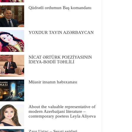
Qüdrətli ordumun Baş komandanı
YOXDUR TAYIN AZƏRBAYCAN
NİCAT ƏRTÜRK POEZİYASININ
İDEYA-BƏDİİ TƏHLİLİ
Müasir insanın həbsxanası
About the valuable representative of
modern Azerbaijani literature –
contemporary poetess Leyla Aliyeva
Zaur Ustac – Sevgi şeirləri