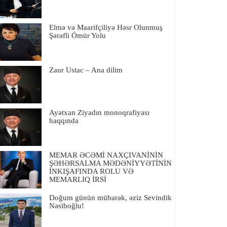
Elmə və Maarifçiliyə Həsr Olunmuş
Şərəfli Ömür Yolu
Zaur Ustac – Ana dilim
Ayətxan Ziyadın monoqrafiyası
haqqında
MEMAR ƏCƏMİ NAXÇIVANİNİN
ŞƏHƏRSALMA MƏDƏNİYYƏTİNİN
İNKIŞAFINDA ROLU VƏ
MEMARLIQ İRSİ
Doğum günün mübarək, əziz Sevindik
Nəsiboğlu!