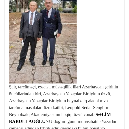
Şair, tərcüməçi, esseist, müstəqillik illəri Azərbaycan şeirinin
öncüllərindən biri, Azərbaycan Yazıçılar Birliyinin üzvü,
Azərbaycan Yazıçılar Birliyinin beynəlxalq əlaqələr və
tərcümə məsələləri üzrə katibi, Leopold Sedar Senghor
Beynəlxalq Akademiyasının həqiqi üzvü cənab
SƏLİM
BABULLAOĞLU
NU doğum günü münasibətilə Yazarlar
cameəsi adından təbrik edir, qarşıdakı bütün həyat və