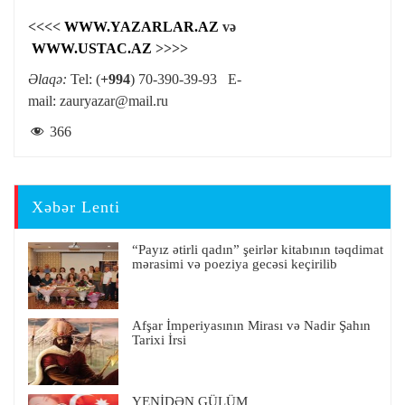
<<<<
WWW.YAZARLAR.AZ
və
WWW.USTAC.AZ
>>>>
Əlaqə:
Tel: (
+994
) 70-390-39-93 E-
mail:
zauryazar@mail.ru
366
Xəbər Lenti
“Payız ətirli qadın” şeirlər kitabının təqdimat
mərasimi və poeziya gecəsi keçirilib
Afşar İmperiyasının Mirası və Nadir Şahın
Tarixi İrsi
YENİDƏN GÜLÜM