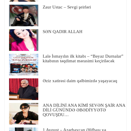
Zaur Ustac – Sevgi şeirləri
SƏN QADIR ALLAH
Lalə İsmayılın ilk kitabı – “Bəyaz Durnalar”
kitabının təqdimat mərasimi keçiriləcək
Əziz xatirəsi daim qəlbimizdə yaşayacaq
ANA DİLİNİ ANA KİMİ SEVƏN ŞAİR ANA
DİLİ GÜNÜNDƏ ƏBƏDİYYƏTƏ
QOVUŞDU…
1 Avqust – Azərbaycan Əlifbası və