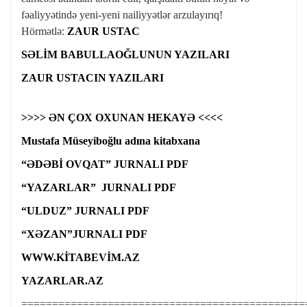
fəaliyyətində yeni-yeni nailiyyətlər arzulayırıq!
Hörmətlə:
ZAUR USTAC
SƏLİM BABULLAOĞLUNUN YAZILARI
ZAUR USTACIN YAZILARI
>>>> ƏN ÇOX OXUNAN HEKAYƏ <<<<
Mustafa Müseyiboğlu adına kitabxana
“ƏDƏBİ OVQAT” JURNALI PDF
“YAZARLAR” JURNALI PDF
“ULDUZ” JURNALI PDF
“XƏZAN”JURNALI PDF
WWW.KİTABEVİM.AZ
YAZARLAR.AZ
==============================================