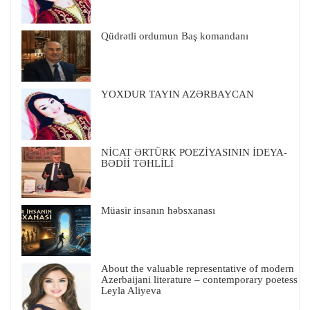
Qüdrətli ordumun Baş komandanı
YOXDUR TAYIN AZƏRBAYCAN
NİCAT ƏRTÜRK POEZİYASININ İDEYA-
BƏDİİ TƏHLİLİ
Müasir insanın həbsxanası
About the valuable representative of modern
Azerbaijani literature – contemporary poetess
Leyla Aliyeva