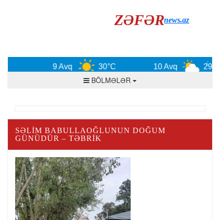
ZƏFƏR
news.az
9 Avq
30°C
10 Avq
29°C
BÖLMƏLƏR
SƏLIM BABULLAOĞLUNUN DOĞUM
GÜNÜDÜR – TƏBRIK