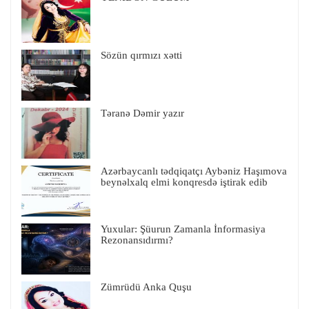
Sözün qırmızı xətti
Təranə Dəmir yazır
Azərbaycanlı tədqiqatçı Aybəniz Haşımova
beynəlxalq elmi konqresdə iştirak edib
Yuxular: Şüurun Zamanla İnformasiya
Rezonansıdırmı?
Zümrüdü Anka Quşu