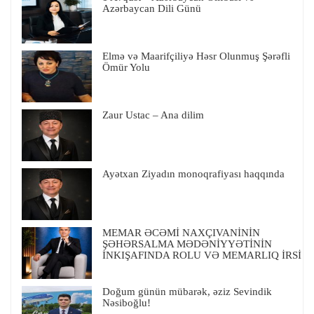
Azərbaycan Dili Günü
Elmə və Maarifçiliyə Həsr Olunmuş Şərəfli
Ömür Yolu
Zaur Ustac – Ana dilim
Ayətxan Ziyadın monoqrafiyası haqqında
MEMAR ƏCƏMİ NAXÇIVANİNİN
ŞƏHƏRSALMA MƏDƏNİYYƏTİNİN
İNKIŞAFINDA ROLU VƏ MEMARLIQ İRSİ
Doğum günün mübarək, əziz Sevindik
Nəsiboğlu!