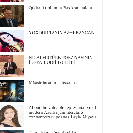
Qüdrətli ordumun Baş komandanı
YOXDUR TAYIN AZƏRBAYCAN
NİCAT ƏRTÜRK POEZİYASININ
İDEYA-BƏDİİ TƏHLİLİ
Müasir insanın həbsxanası
About the valuable representative of
modern Azerbaijani literature –
contemporary poetess Leyla Aliyeva
Zaur Ustac – Sevgi şeirləri