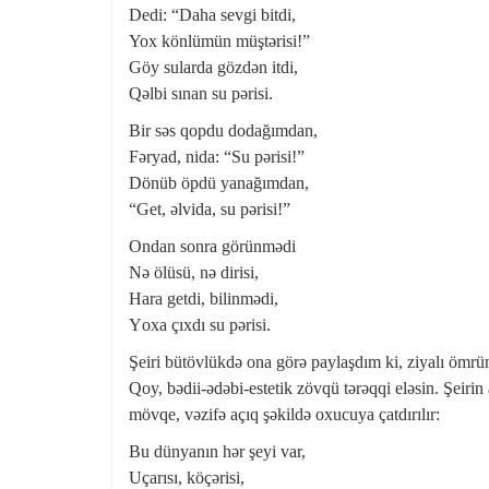
Dedi: “Daha sevgi bitdi,
Yox könlümün müştərisi!”
Göy sularda gözdən itdi,
Qəlbi sınan su pərisi.
Bir səs qоpdu dоdağımdan,
Fəryad, nida: “Su pərisi!”
Dönüb öpdü yanağımdan,
“Get, əlvida, su pərisi!”
Оndan sоnra görünmədi
Nə ölüsü, nə dirisi,
Hara getdi, bilinmədi,
Yоxa çıxdı su pərisi.
Şeiri bütövlükdə ona görə paylaşdım ki, ziyalı ömrünə
Qoy, bədii-ədəbi-estetik zövqü tərəqqi eləsin. Şeirin 
mövqe, vəzifə açıq şəkildə oxucuya çatdırılır:
Bu dünyanın hər şeyi var,
Uçarısı, köçərisi,