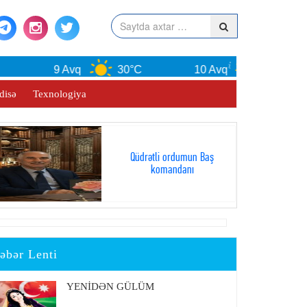
9 Avq
30°C
10 Avq
30°C
disə
Texnologiya
Qüdrətli ordumun Baş
komandanı
əbər Lenti
YENİDƏN GÜLÜM