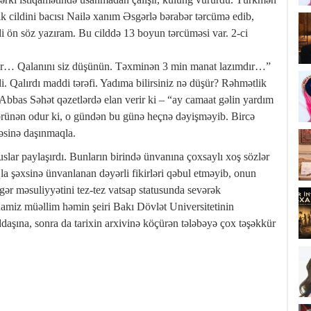
 cildini bacısı Nailə xanım Əsgərlə bərabər tərcümə edib,
i ön söz yazıram. Bu cilddə 13 boyun tərcüməsi var. 2-ci
dur… Qalanını siz düşünün. Təxminən 3 min manat lazımdır…”
i. Qalırdı maddi tərəfi. Yadıma bilirsiniz nə düşür? Rəhmətlik
bbas Səhət qəzetlərdə elan verir ki – “ay camaat gəlin yardım
Görünən odur ki, o gündən bu günə heçnə dəyişməyib. Bircə
fəsinə daşınmaqla.
slar paylaşırdı. Bunların birində ünvanına çoxsaylı xoş sözlər
qla şəxsinə ünvanlanan dəyərli fikirləri qəbul etməyib, onun
ər məsuliyyətini tez-tez vatsap statusunda sevərək
Ramiz müəllim həmin şeiri Bakı Dövlət Universitetinin
addaşına, sonra da tarixin arxivinə köçürən tələbəyə çox təşəkkür