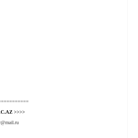
===========
C.AZ
>>>>
r@mail.ru