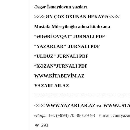
Əsgər İsmayılovun yazıları
>>>> ƏN ÇOX OXUNAN HEKAYƏ <<<<
Mustafa Müseyiboğlu adına kitabxana
“ƏDƏBİ OVQAT” JURNALI PDF
“YAZARLAR” JURNALI PDF
“ULDUZ” JURNALI PDF
“XƏZAN”JURNALI PDF
WWW.KİTABEVİM.AZ
YAZARLAR.AZ
====================================
<<<<
WWW.YAZARLAR.AZ
və
WWW.USTA
Əlaqə:
Tel: (
+994
) 70-390-39-93 E-mail:
zauryaza
293