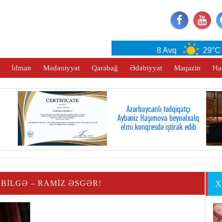
Baku
8 Avq
29°C
İdman
Mədəniyyət
Qarabağ
Ədəbiyyat
Maqazin
Ha
Azərbaycanlı tədqiqatçı
Aybəniz Haşımova beynəlxalq
elmi konqresdə iştirak edib
BILGƏ – RAMIZ ƏSGƏR!
X