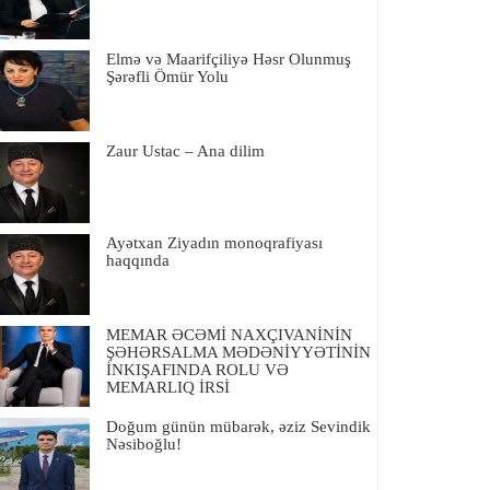
Elmə və Maarifçiliyə Həsr Olunmuş
Şərəfli Ömür Yolu
Zaur Ustac – Ana dilim
Ayətxan Ziyadın monoqrafiyası
haqqında
MEMAR ƏCƏMİ NAXÇIVANİNİN
ŞƏHƏRSALMA MƏDƏNİYYƏTİNİN
İNKIŞAFINDA ROLU VƏ
MEMARLIQ İRSİ
Doğum günün mübarək, əziz Sevindik
Nəsiboğlu!