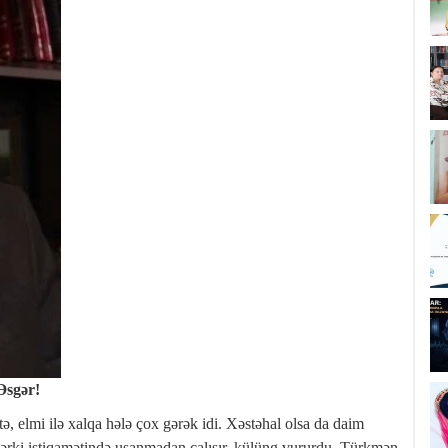
Əsgər!
ə, elmi ilə xalqa hələ çox gərək idi. Xəstəhal olsa da daim
ərki istiqamətində usanmadan çalışır, külüng vururdu. Türkmən