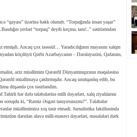
şüncə “qayası” üzərinə həkk olunub. “Torpağında insan yaşar”
asdığın yerləri “torpaq” deyib keçmə, tanı!..” sətirlərindən
t etmişdi. Ancaq çox təəssüf… Yaradıcılığının mayasını xalqın
ünyadan köçdüyü Qərbi Azərbaycanın – Dərələyəzini, Qafanını,
rnalist, əziz müəllimim Qərənfil Dünyaminqızının məqaləsinə
Qərənfil müəlliməyə çatdırmışdır. Ancaq unutqanlıq edib, bu
adıma düşəndə çox təsirləndim.
hirli hər dəfə tələbələrinə milli dəyərləri, xalq ziyalılarını
dən soruşdu ki, “Ramiz Əsgəri tanıyırsınızmı?”. Tələbələr
ənlər müəllimimizə xoş təsir etmədi. Jurnalistika fakültəsində
ərimizdən dərsdən əlavə milli-mənəvi dəyərləri, məsələləri dərk