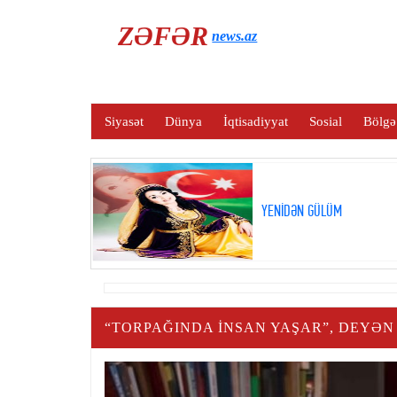
ZƏFƏR
news.az
Siyasət
Dünya
İqtisadiyyat
Sosial
Bölgə
YENİDƏN GÜLÜM
“TORPAĞINDA INSAN YAŞAR”, DEYƏN 