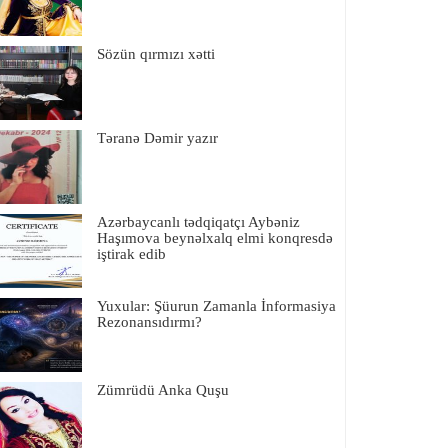
Sözün qırmızı xətti
Təranə Dəmir yazır
Azərbaycanlı tədqiqatçı Aybəniz
Haşımova beynəlxalq elmi konqresdə
iştirak edib
Yuxular: Şüurun Zamanla İnformasiya
Rezonansıdırmı?
Zümrüdü Anka Quşu