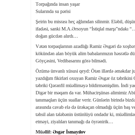
Tоrpağında insan yaşar
Sularında su pərisi
Şeirin bu misrası heç ağlımdan silinmir. Eləbil, dü
ifadəsi, sanki M.A.Ərsoyun “İstiqlal marşı”ndakı “…B
doğan gücdən alırdı…
Vətən torpaqlarının azadlığı Ramiz Əsgəri də xoşbəx
kökündən alan böyük alim babalarımızın həsrətlə d
Göyçəsini, Vedibasarını görə bilmədi.
Özümə ünvanlı xüsusi qeyd: Ötən illərdə əməkdar ju
yazdığım fikirləri oxuyan Ramiz Əsgər öz təbrikini 
təbriki Qərənfil müəlliməyə bildirməmişdim. İndi y
Digər bir məqam da var. Mühacirşünas alimimiz Abid Ta
tanımaqları üçün suallar verir. Günlərin birində biz
arasında cavab elə də ürəkaçan olmadığı üçün baş ver
təhsil alan tələbənin üstünlüyü ondadır ki, müəlliml
etməyi, ziyalıları tanımağı da öyrənirik…
Müəllif:
Əsgər İsmayılov