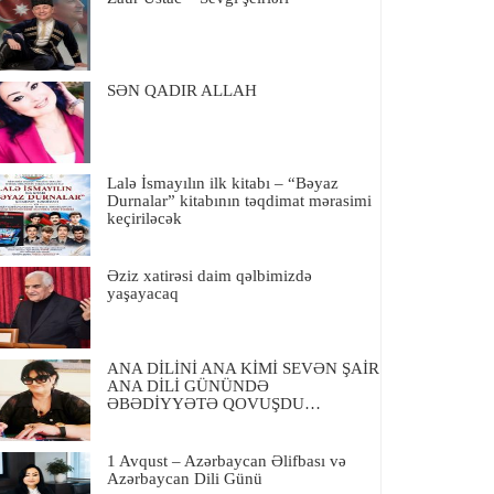
SƏN QADIR ALLAH
Lalə İsmayılın ilk kitabı – “Bəyaz
Durnalar” kitabının təqdimat mərasimi
keçiriləcək
Əziz xatirəsi daim qəlbimizdə
yaşayacaq
ANA DİLİNİ ANA KİMİ SEVƏN ŞAİR
ANA DİLİ GÜNÜNDƏ
ƏBƏDİYYƏTƏ QOVUŞDU…
1 Avqust – Azərbaycan Əlifbası və
Azərbaycan Dili Günü