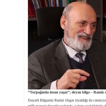
“Torpağında insan yaşar”, deyən bilgə – Ramiz 
Dəyərli Bilgəmiz Ramiz Əsgər ziyalılığı ilə cəmiyyət
milli-mənəvi dəyərlər yolunda, xalqın soykökünün d