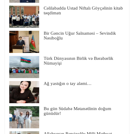
Cəlilabadda Ustad Niftalı Göyçəlinin kitab
təqdimatı
Bir Gəncin Uğur Salnaməsi – Sevindik
Nəsiboğlu
Türk Dünyasının Birlik və Bərabərlik
Nümayişi
Ağ yastığın o tay aləmi…
Bu gün Südabə Mətanətlinin doğum
günüdür!
Allahverən Pərvizoğlu Milli Mətbuat