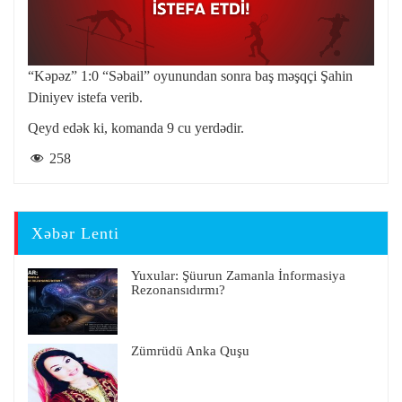
“Kəpəz” 1:0 “Səbail” oyunundan sonra baş məşqçi Şahin
Diniyev istefa verib.
Qeyd edək ki, komanda 9 cu yerdədir.
258
Xəbər Lenti
Yuxular: Şüurun Zamanla İnformasiya
Rezonansıdırmı?
Zümrüdü Anka Quşu