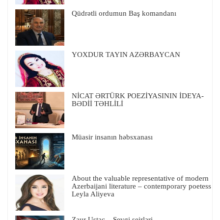
Qüdrətli ordumun Baş komandanı
YOXDUR TAYIN AZƏRBAYCAN
NİCAT ƏRTÜRK POEZİYASININ İDEYA-
BƏDİİ TƏHLİLİ
Müasir insanın həbsxanası
About the valuable representative of modern
Azerbaijani literature – contemporary poetess
Leyla Aliyeva
Zaur Ustac – Sevgi şeirləri