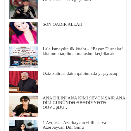
SƏN QADIR ALLAH
Lalə İsmayılın ilk kitabı – “Bəyaz Durnalar”
kitabının təqdimat mərasimi keçiriləcək
Əziz xatirəsi daim qəlbimizdə yaşayacaq
ANA DİLİNİ ANA KİMİ SEVƏN ŞAİR ANA
DİLİ GÜNÜNDƏ ƏBƏDİYYƏTƏ
QOVUŞDU…
1 Avqust – Azərbaycan Əlifbası və
Azərbaycan Dili Günü