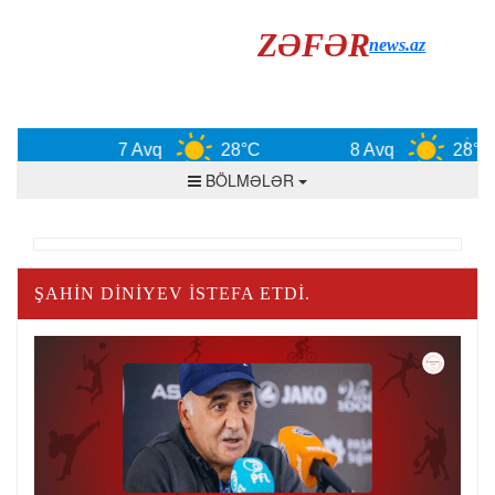
ZƏFƏR
news.az
7 Avq
28°C
8 Avq
28°C
BÖLMƏLƏR
ŞAHIN DINIYEV ISTEFA ETDI.