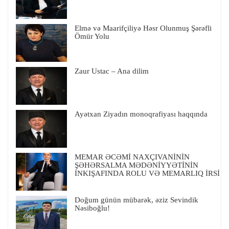
Elmə və Maarifçiliyə Həsr Olunmuş Şərəfli
Ömür Yolu
Zaur Ustac – Ana dilim
Ayətxan Ziyadın monoqrafiyası haqqında
MEMAR ƏCƏMİ NAXÇIVANİNİN
ŞƏHƏRSALMA MƏDƏNİYYƏTİNİN
İNKIŞAFINDA ROLU VƏ MEMARLIQ İRSİ
Doğum günün mübarək, əziz Sevindik
Nəsiboğlu!