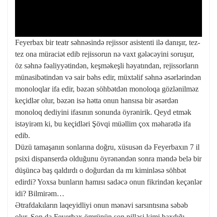
Feyerbax bir teatr səhnəsində rejissor asistenti ilə danışır, tez-
tez ona müraciət edib rejissorun nə vaxt gələcəyini soruşur,
öz səhnə fəaliyyətindən, keşməkeşli həyatından, rejissorların
münasibətindən və sair bəhs edir, müxtəlif səhnə əsərlərindən
monoloqlar ifa edir, bəzən söhbətdən monoloqa gözlənilməz
keçidlər olur, bəzən isə hətta onun hansısa bir əsərdən
monoloq dediyini ifasının sonunda öyrənirik. Qeyd etmək
istəyirəm ki, bu keçidləri Şövqi müəllim çox məharətlə ifa
edib.
Düzü tamaşanın sonlarına doğru, xüsusən də Feyerbaxın 7 il
psixi dispanserdə olduğunu öyrənəndən sonra məndə belə bir
düşüncə baş qaldırdı o doğurdan da mı kiminləsə söhbət
edirdi? Yoxsa bunların hamısı sadəcə onun fikrindən keçənlər
idi? Bilmirəm…
Ətrafdakıların laqeyidliyi onun mənəvi sarsıntısına səbəb
olur. Son da Feyerbax ömrünün son pilləsi kimi baxdığı