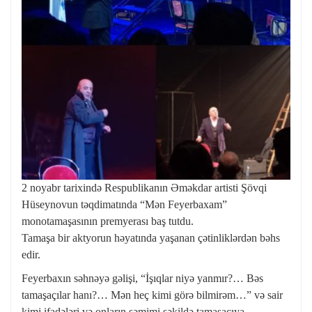
2 noyabr tarixində Respublikanın Əməkdar artisti Şövqi
Hüseynovun təqdimatında “Mən Feyerbaxam”
monotamaşasının premyerası baş tutdu.
Tamaşa bir aktyorun həyatında yaşanan çətinliklərdən bəhs
edir.
Feyerbaxın səhnəyə gəlişi, “İşıqlar niyə yanmır?… Bəs
tamaşaçılar hanı?… Mən heç kimi görə bilmirəm…” və sair
kimi ifadələri və onların səmimi şəkildə tamaşaçıya