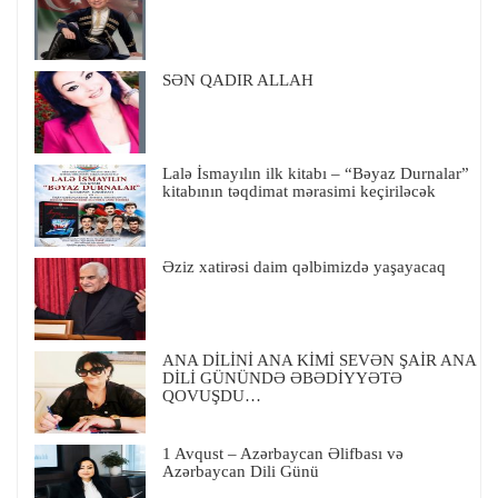
SƏN QADIR ALLAH
Lalə İsmayılın ilk kitabı – “Bəyaz Durnalar”
kitabının təqdimat mərasimi keçiriləcək
Əziz xatirəsi daim qəlbimizdə yaşayacaq
ANA DİLİNİ ANA KİMİ SEVƏN ŞAİR ANA
DİLİ GÜNÜNDƏ ƏBƏDİYYƏTƏ
QOVUŞDU…
1 Avqust – Azərbaycan Əlifbası və
Azərbaycan Dili Günü