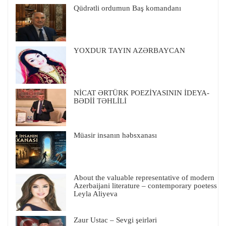
Qüdrətli ordumun Baş komandanı
YOXDUR TAYIN AZƏRBAYCAN
NİCAT ƏRTÜRK POEZİYASININ İDEYA-
BƏDİİ TƏHLİLİ
Müasir insanın həbsxanası
About the valuable representative of modern
Azerbaijani literature – contemporary poetess
Leyla Aliyeva
Zaur Ustac – Sevgi şeirləri