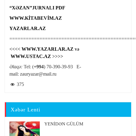
“XƏZAN”JURNALI PDF
WWW.KİTABEVİM.AZ
YAZARLAR.AZ
==============================================
<<<<
WWW.YAZARLAR.AZ
və
WWW.USTAC.AZ
>>>>
Əlaqə:
Tel: (
+994
) 70-390-39-93 E-
mail:
zauryazar@mail.ru
375
Xəbər Lenti
YENİDƏN GÜLÜM