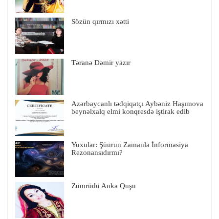
Sözün qırmızı xətti
Təranə Dəmir yazır
Azərbaycanlı tədqiqatçı Aybəniz Haşımova
beynəlxalq elmi konqresdə iştirak edib
Yuxular: Şüurun Zamanla İnformasiya
Rezonansıdırmı?
Zümrüdü Anka Quşu