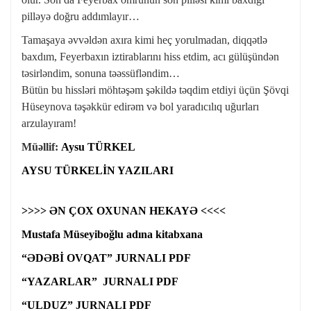
pilləyə doğru addımlayır…
Tamaşaya əvvəldən axıra kimi heç yorulmadan, diqqətlə
baxdım, Feyerbaxın iztirablarını hiss etdim, acı gülüşündən
təsirləndim, sonuna təəssüfləndim…
Bütün bu hissləri möhtəşəm şəkildə təqdim etdiyi üçün Şövqi
Hüseynova təşəkkür edirəm və bol yaradıcılıq uğurları
arzulayıram!
Müəllif:
Aysu TÜRKEL
AYSU TÜRKELİN YAZILARI
>>>> ƏN ÇOX OXUNAN HEKAYƏ <<<<
Mustafa Müseyiboğlu adına kitabxana
“ƏDƏBİ OVQAT” JURNALI PDF
“YAZARLAR” JURNALI PDF
“ULDUZ” JURNALI PDF