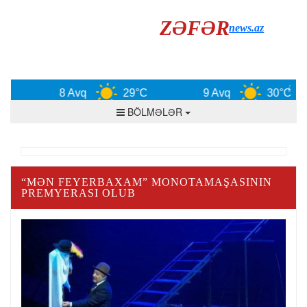
ZƏFƏR
news.az
8 Avq
29°C
9 Avq
30°C
BÖLMƏLƏR
“MƏN FEYERBAXAM” MONOTAMAŞASININ
PREMYERASI OLUB