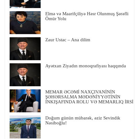
Elmə və Maarifçiliyə Həsr Olunmuş Şərəfli
Ömür Yolu
Zaur Ustac – Ana dilim
Ayətxan Ziyadın monoqrafiyası haqqında
MEMAR ƏCƏMİ NAXÇIVANİNİN
ŞƏHƏRSALMA MƏDƏNİYYƏTİNİN
İNKIŞAFINDA ROLU VƏ MEMARLIQ İRSİ
Doğum günün mübarək, əziz Sevindik
Nəsiboğlu!