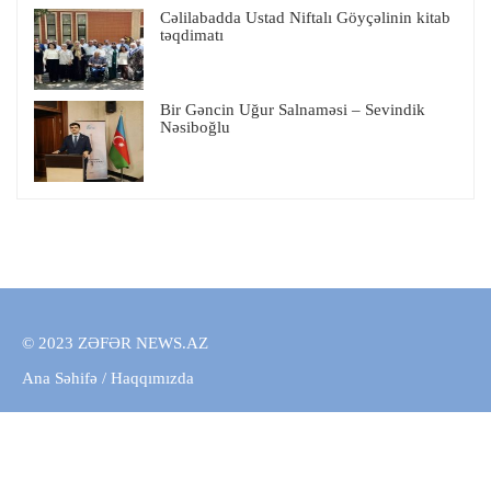
Cəlilabadda Ustad Niftalı Göyçəlinin kitab
təqdimatı
Bir Gəncin Uğur Salnaməsi – Sevindik
Nəsiboğlu
© 2023 ZƏFƏR NEWS.AZ
Ana Səhifə
/
Haqqımızda