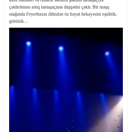
çatdırılması artıq tamaşaçının diqqətini çəkir. Bir məşq
otağında Feyerbaxın dilindən öz həyat hekayəsini eşidirik,
görürük…