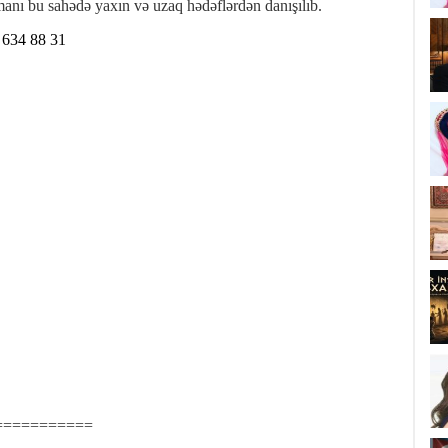
manı bu sahədə yaxın və uzaq hədəflərdən danışılıb.
 634 88 31
===========