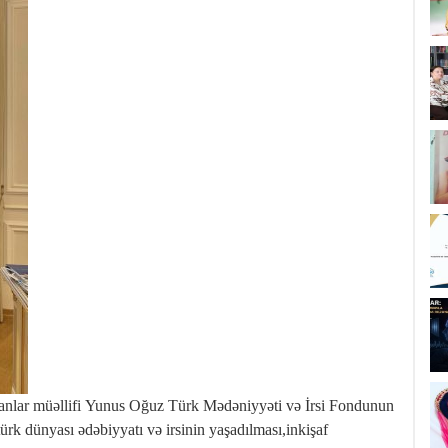
romanlar müəllifi Yunus Oğuz Türk Mədəniyyəti və İrsi Fondunun
rk dünyası ədəbiyyatı və irsinin yaşadılması,inkişaf