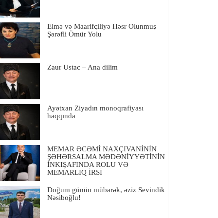
Elmə və Maarifçiliyə Həsr Olunmuş
Şərəfli Ömür Yolu
Zaur Ustac – Ana dilim
Ayətxan Ziyadın monoqrafiyası
haqqında
MEMAR ƏCƏMİ NAXÇIVANİNİN
ŞƏHƏRSALMA MƏDƏNİYYƏTİNİN
İNKIŞAFINDA ROLU VƏ
MEMARLIQ İRSİ
Doğum günün mübarək, əziz Sevindik
Nəsiboğlu!