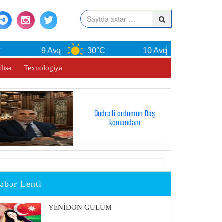
9 Avq
30°C
10 Avq
30°C
disə
Texnologiya
Qüdrətli ordumun Baş
komandanı
əbər Lenti
YENİDƏN GÜLÜM