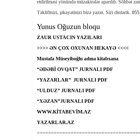
etdirilməsi yönündə müzakirələr aparılıb. Söhbət za
Təklifinizi, şikayətinizi bizə yazın. Sizi dinlərik.
055
Yunus Oğuzun bloqu
ZAUR USTACIN YAZILARI
>>>> ƏN ÇOX OXUNAN HEKAYƏ <<<<
Mustafa Müseyiboğlu adına kitabxana
“ƏDƏBİ OVQAT” JURNALI PDF
“YAZARLAR” JURNALI PDF
“ULDUZ” JURNALI PDF
“XƏZAN”JURNALI PDF
WWW.KİTABEVİM.AZ
YAZARLAR.AZ
====================================