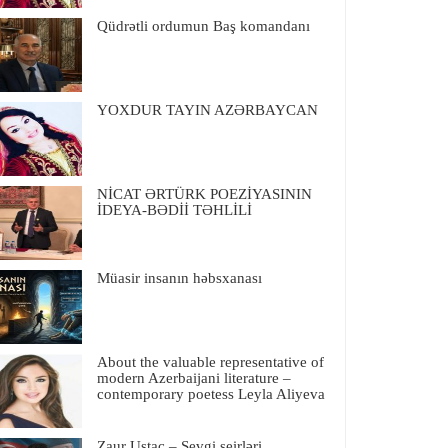
Qüdrətli ordumun Baş komandanı
YOXDUR TAYIN AZƏRBAYCAN
NİCAT ƏRTÜRK POEZİYASININ
İDEYA-BƏDİİ TƏHLİLİ
Müasir insanın həbsxanası
About the valuable representative of
modern Azerbaijani literature –
contemporary poetess Leyla Aliyeva
Zaur Ustac – Sevgi şeirləri