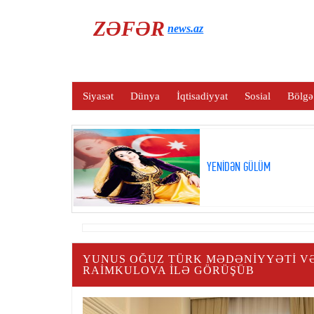
ZƏFƏR
news.az
Siyasət
Dünya
İqtisadiyyat
Sosial
Bölgə
YENİDƏN GÜLÜM
YUNUS OĞUZ TÜRK MƏDƏNIYYƏTI VƏ
RAIMKULOVA ILƏ GÖRÜŞÜB