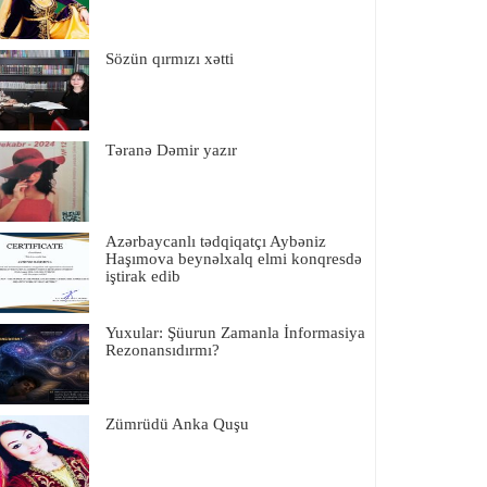
Sözün qırmızı xətti
Təranə Dəmir yazır
Azərbaycanlı tədqiqatçı Aybəniz
Haşımova beynəlxalq elmi konqresdə
iştirak edib
Yuxular: Şüurun Zamanla İnformasiya
Rezonansıdırmı?
Zümrüdü Anka Quşu