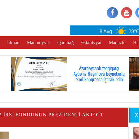
Baku
8 Avq
29°C
İdman
Mədəniyyət
Qarabağ
Ədəbiyyat
Maqazin
Ha
Azərbaycanlı tədqiqatçı
Aybəniz Haşımova beynəlxalq
elmi konqresdə iştirak edib
 İRSI FONDUNUN PREZIDENTI AKTOTI
X