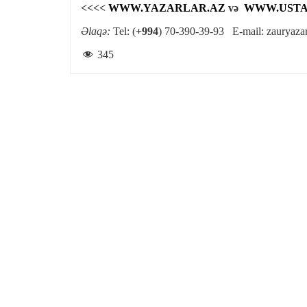
<<<<
WWW.YAZARLAR.AZ
və
WWW.USTA
Əlaqə:
Tel: (
+994
) 70-390-39-93 E-mail:
zauryaza
345