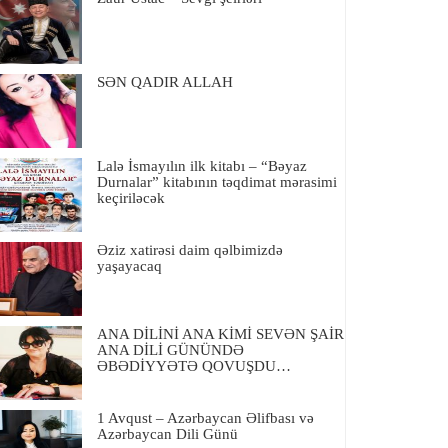
SƏN QADIR ALLAH
Lalə İsmayılın ilk kitabı – “Bəyaz
Durnalar” kitabının təqdimat mərasimi
keçiriləcək
Əziz xatirəsi daim qəlbimizdə
yaşayacaq
ANA DİLİNİ ANA KİMİ SEVƏN ŞAİR
ANA DİLİ GÜNÜNDƏ
ƏBƏDİYYƏTƏ QOVUŞDU…
1 Avqust – Azərbaycan Əlifbası və
Azərbaycan Dili Günü