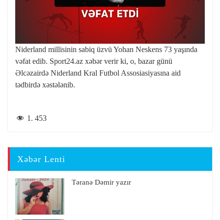
Niderland millisinin sabiq üzvü Yohan Neskens 73 yaşında
vəfat edib. Sport24.az xəbər verir ki, o, bazar günü
Əlcəzairdə Niderland Kral Futbol Assosiasiyasına aid
tədbirdə xəstələnib.
1. 453
Xəbər Lenti
Təranə Dəmir yazır