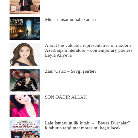
Müasir insanın həbsxanası
About the valuable representative of modern
Azerbaijani literature – contemporary poetess
Leyla Aliyeva
Zaur Ustac – Sevgi şeirləri
SƏN QADIR ALLAH
Lalə İsmayılın ilk kitabı – “Bəyaz Durnalar”
kitabının təqdimat mərasimi keçiriləcək