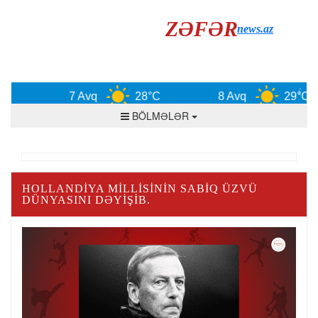
ZƏFƏR
news.az
7 Avq
28°C
8 Avq
29°C
BÖLMƏLƏR
HOLLANDIYA MILLISININ SABIQ ÜZVÜ
DÜNYASINI DƏYIŞIB.