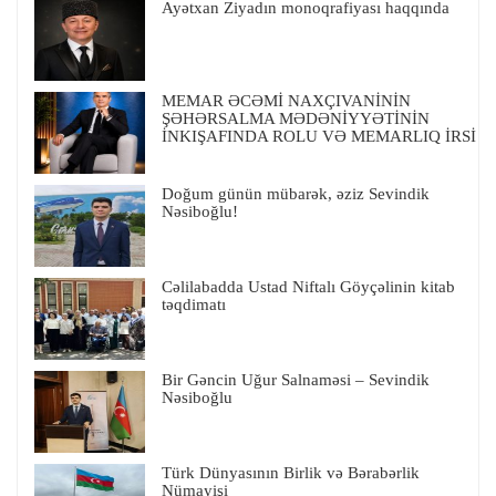
Ayətxan Ziyadın monoqrafiyası haqqında
MEMAR ƏCƏMİ NAXÇIVANİNİN
ŞƏHƏRSALMA MƏDƏNİYYƏTİNİN
İNKIŞAFINDA ROLU VƏ MEMARLIQ İRSİ
Doğum günün mübarək, əziz Sevindik
Nəsiboğlu!
Cəlilabadda Ustad Niftalı Göyçəlinin kitab
təqdimatı
Bir Gəncin Uğur Salnaməsi – Sevindik
Nəsiboğlu
Türk Dünyasının Birlik və Bərabərlik
Nümayişi