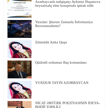
Azərbaycanlı tədqiqatçı Aybəniz Haşımova
beynəlxalq elmi konqresdə iştirak edib
Yuxular: Şüurun Zamanla İnformasiya
Rezonansıdırmı?
Zümrüdü Anka Quşu
Qüdrətli ordumun Baş komandanı
YOXDUR TAYIN AZƏRBAYCAN
NİCAT ƏRTÜRK POEZİYASININ İDEYA-
BƏDİİ TƏHLİLİ