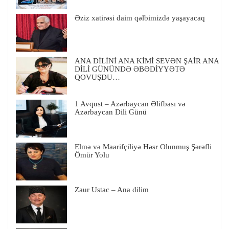
Əziz xatirəsi daim qəlbimizdə yaşayacaq
ANA DİLİNİ ANA KİMİ SEVƏN ŞAİR ANA
DİLİ GÜNÜNDƏ ƏBƏDİYYƏTƏ
QOVUŞDU…
1 Avqust – Azərbaycan Əlifbası və
Azərbaycan Dili Günü
Elmə və Maarifçiliyə Həsr Olunmuş Şərəfli
Ömür Yolu
Zaur Ustac – Ana dilim