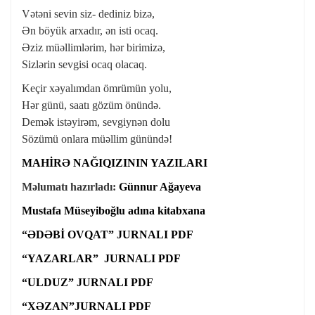
Vətəni sevin siz- dediniz bizə,
Ən böyük arxadır, ən isti ocaq.
Əziz müəllimlərim, hər birimizə,
Sizlərin sevgisi ocaq olacaq.
Keçir xəyalımdan ömrümün yolu,
Hər günü, saatı gözüm önündə.
Demək istəyirəm, sevgiynən dolu
Sözümü onlara müəllim günündə!
MAHİRƏ NAĞIQIZININ YAZILARI
Məlumatı hazırladı:
Günnur Ağayeva
Mustafa Müseyiboğlu adına kitabxana
“ƏDƏBİ OVQAT” JURNALI PDF
“YAZARLAR” JURNALI PDF
“ULDUZ” JURNALI PDF
“XƏZAN”JURNALI PDF