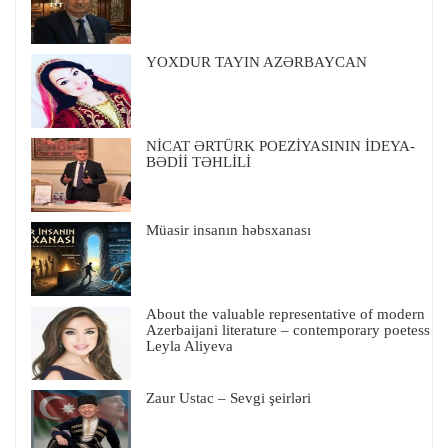
YOXDUR TAYIN AZƏRBAYCAN
NİCAT ƏRTÜRK POEZİYASININ İDEYA-
BƏDİİ TƏHLİLİ
Müasir insanın həbsxanası
About the valuable representative of modern
Azerbaijani literature – contemporary poetess
Leyla Aliyeva
Zaur Ustac – Sevgi şeirləri