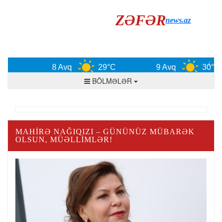
ZƏFƏR
news.az
8 Avq
29°C
9 Avq
30°C
BÖLMƏLƏR
MAHIRƏ NAĞIQIZI – GÜNÜNÜZ MÜBARƏK
OLSUN, MÜƏLLIMLƏR!