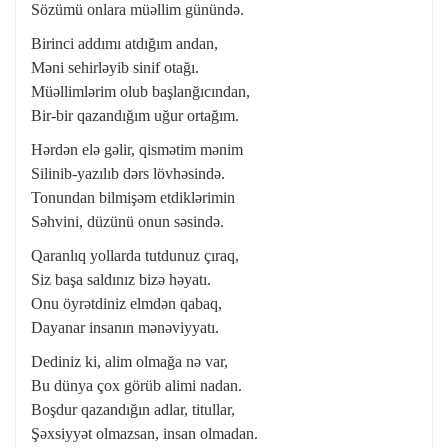
Sözümü onlara müəllim günündə.
Birinci addımı atdığım andan,
Məni sehirləyib sinif otağı.
Müəllimlərim olub başlanğıcından,
Bir-bir qazandığım uğur ortağım.
Hərdən elə gəlir, qismətim mənim
Silinib-yazılıb dərs lövhəsində.
Tonundan bilmişəm etdiklərimin
Səhvini, düzünü onun səsində.
Qaranlıq yollarda tutdunuz çıraq,
Siz başa saldınız bizə həyatı.
Onu öyrətdiniz elmdən qabaq,
Dayanar insanın mənəviyyatı.
Dediniz ki, alim olmağa nə var,
Bu dünya çox görüb alimi nadan.
Boşdur qazandığın adlar, titullar,
Şəxsiyyət olmazsan, insan olmadan.