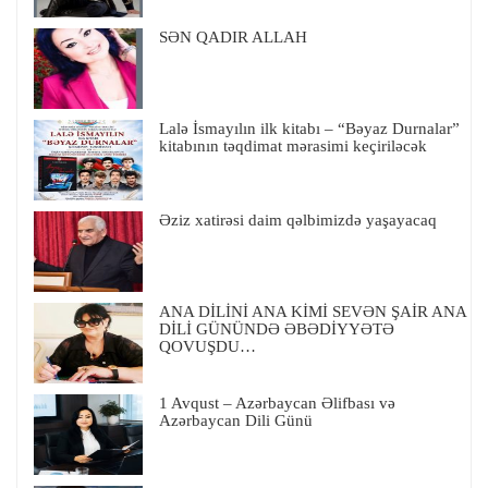
SƏN QADIR ALLAH
Lalə İsmayılın ilk kitabı – “Bəyaz Durnalar”
kitabının təqdimat mərasimi keçiriləcək
Əziz xatirəsi daim qəlbimizdə yaşayacaq
ANA DİLİNİ ANA KİMİ SEVƏN ŞAİR ANA
DİLİ GÜNÜNDƏ ƏBƏDİYYƏTƏ
QOVUŞDU…
1 Avqust – Azərbaycan Əlifbası və
Azərbaycan Dili Günü