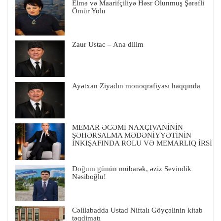
Elmə və Maarifçiliyə Həsr Olunmuş Şərəfli
Ömür Yolu
Zaur Ustac – Ana dilim
Ayətxan Ziyadın monoqrafiyası haqqında
MEMAR ƏCƏMİ NAXÇIVANİNİN
ŞƏHƏRSALMA MƏDƏNİYYƏTİNİN
İNKIŞAFINDA ROLU VƏ MEMARLIQ İRSİ
Doğum günün mübarək, əziz Sevindik
Nəsiboğlu!
Cəlilabadda Ustad Niftalı Göyçəlinin kitab
təqdimatı