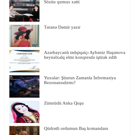
Sözün qırmızı xətti
Təranə Dəmir yazır
Azərbaycanlı tədqiqatçı Aybəniz Haşımova
beynəlxalq elmi konqresdə iştirak edib
Yuxular: Şüurun Zamanla İnformasiya
Rezonansıdırmı?
Zümrüdü Anka Quşu
Qüdrətli ordumun Baş komandanı