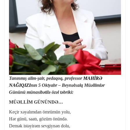
Tanınmış alim-şair, pedaqoq, professor
MAHİRƏ
NAĞIQIZI
nın 5 Oktyabr – Beynəlxalq Müəllimlər
Gününü münasibətilə özəl təbriki:
MÜƏLLİM GÜNÜNDƏ…
Keçir xəyalımdan ömrümün yolu,
Hər günü, saatı, gözüm önündə.
Demək istəyirəm sevgiynən dolu,