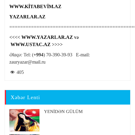
WWW.KİTABEVİM.AZ
YAZARLAR.AZ
==============================================
<<<<
WWW.YAZARLAR.AZ
və
WWW.USTAC.AZ
>>>>
Əlaqə:
Tel: (
+994
) 70-390-39-93 E-mail:
zauryazar@mail.ru
405
Xəbər Lenti
YENİDƏN GÜLÜM