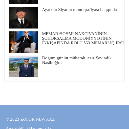
Ayətxan Ziyadın monoqrafiyası haqqında
MEMAR ƏCƏMİ NAXÇIVANİNİN
ŞƏHƏRSALMA MƏDƏNİYYƏTİNİN
İNKIŞAFINDA ROLU VƏ MEMARLIQ İRSİ
Doğum günün mübarək, əziz Sevindik
Nəsiboğlu!
© 2023 ZƏFƏR NEWS.AZ
Ana Səhifə
/
Haqqımızda