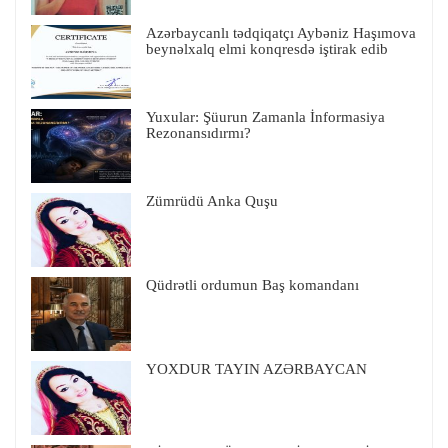
Azərbaycanlı tədqiqatçı Aybəniz Haşımova
beynəlxalq elmi konqresdə iştirak edib
Yuxular: Şüurun Zamanla İnformasiya
Rezonansıdırmı?
Zümrüdü Anka Quşu
Qüdrətli ordumun Baş komandanı
YOXDUR TAYIN AZƏRBAYCAN