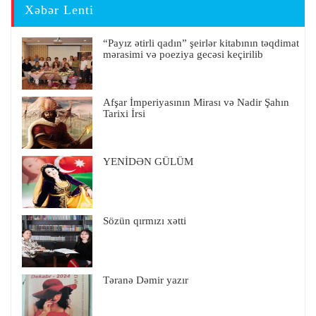
Xəbər Lenti
“Payız ətirli qadın” şeirlər kitabının təqdimat
mərasimi və poeziya gecəsi keçirilib
Afşar İmperiyasının Mirası və Nadir Şahın
Tarixi İrsi
YENİDƏN GÜLÜM
Sözün qırmızı xətti
Təranə Dəmir yazır