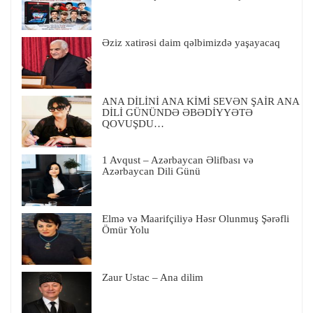
Əziz xatirəsi daim qəlbimizdə yaşayacaq
ANA DİLİNİ ANA KİMİ SEVƏN ŞAİR ANA
DİLİ GÜNÜNDƏ ƏBƏDİYYƏTƏ
QOVUŞDU…
1 Avqust – Azərbaycan Əlifbası və
Azərbaycan Dili Günü
Elmə və Maarifçiliyə Həsr Olunmuş Şərəfli
Ömür Yolu
Zaur Ustac – Ana dilim