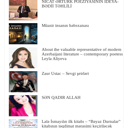
NİCAT ƏRTÜRK POEZİYASININ İDEYA-
BƏDİİ TƏHLİLİ
Müasir insanın həbsxanası
About the valuable representative of modern
Azerbaijani literature – contemporary poetess
Leyla Aliyeva
Zaur Ustac – Sevgi şeirləri
SƏN QADIR ALLAH
Lalə İsmayılın ilk kitabı – “Bəyaz Durnalar”
kitabının təqdimat mərasimi keçiriləcək