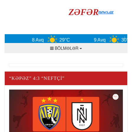
ZƏFƏR
news.az
8 Avq
29°C
9 Avq
30°C
BÖLMƏLƏR
“KƏPƏZ” 4:3 “NEFTÇI”