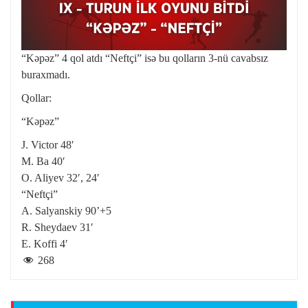
“Kəpəz” 4 qol atdı “Neftçi” isə bu qolların 3-nü cavabsız
buraxmadı.
Qollar:
“Kəpəz”
J. Victor 48′
M. Ba 40′
O. Aliyev 32′, 24′
“Neftçi”
A. Salyanskiy 90’+5
R. Sheydaev 31′
E. Koffi 4′
268