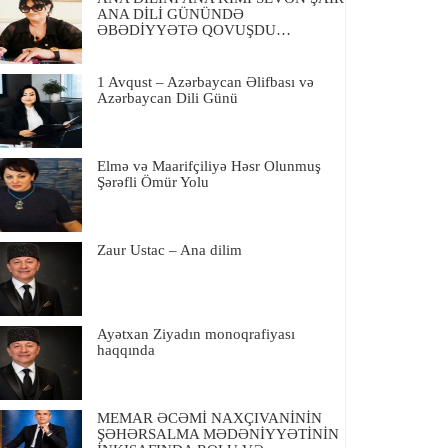
ANA DİLİ GÜNÜNDƏ
ƏBƏDİYYƏTƏ QOVUŞDU…
1 Avqust – Azərbaycan Əlifbası və
Azərbaycan Dili Günü
Elmə və Maarifçiliyə Həsr Olunmuş
Şərəfli Ömür Yolu
Zaur Ustac – Ana dilim
Ayətxan Ziyadın monoqrafiyası
haqqında
MEMAR ƏCƏMİ NAXÇIVANİNİN
ŞƏHƏRSALMA MƏDƏNİYYƏTİNİN