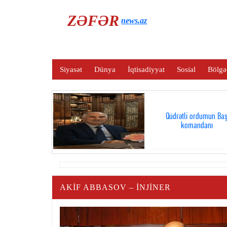
ZƏFƏR
news.az
Siyasət
Dünya
İqtisadiyyat
Sosial
Bölgə
Qüdrətli ordumun Ba
komandanı
AKIF ABBASOV – İNJİNER