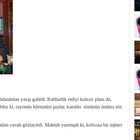
öhdəsindən yaxşı gəlirdi. Rəhbərlik etdiyi kolxoz planı da,
i. Odur ki, rayonda hörmətini şaxlar, kənddə sözünün üstünə söz
ndən cavab gözləyirdi. Məktub yazmışdı ki, kolxoza bir injiner