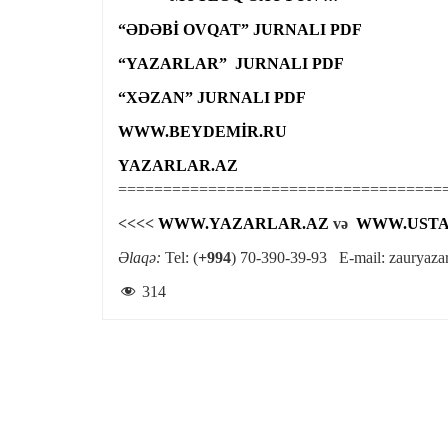
“ƏDƏBİ OVQAT” JURNALI PDF
“YAZARLAR” JURNALI PDF
“XƏZAN” JURNALI PDF
WWW.BEYDEMİR.RU
YAZARLAR.AZ
====================================
<<<<
WWW.YAZARLAR.AZ
və
WWW.USTA
Əlaqə:
Tel: (
+994
) 70-390-39-93 E-mail:
zauryaza
314