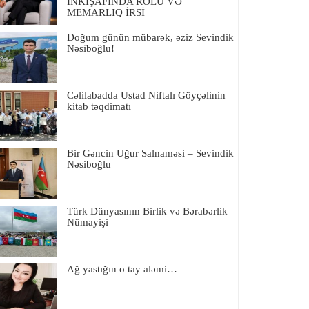
İNKIŞAFINDA ROLU VƏ
MEMARLIQ İRSİ
Doğum günün mübarək, əziz Sevindik
Nəsiboğlu!
Cəlilabadda Ustad Niftalı Göyçəlinin
kitab təqdimatı
Bir Gəncin Uğur Salnaməsi – Sevindik
Nəsiboğlu
Türk Dünyasının Birlik və Bərabərlik
Nümayişi
Ağ yastığın o tay aləmi…