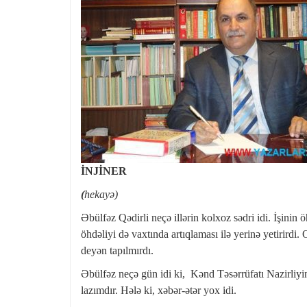
İNJİNER
(
hekayə)
Əbülfəz Qədirli neçə illərin kolxoz sədri idi. İşinin 
öhdəliyi də vaxtında artıqlaması ilə yerinə yetirird
deyən tapılmırdı.
Əbülfəz neçə gün idi ki, Kənd Təsərrüfatı Nazirliyi
lazımdır. Hələ ki, xəbər-ətər yox idi.