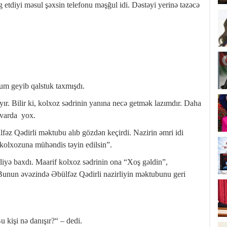
 etdiyi məsul şəxsin telefonu məşğul idi. Dəstəyi yerinə təzəcə
yum geyib qalstuk taxmışdı.
ır. Bilir ki, kolxoz sədrinin yanına necə getmək lazımdır. Daha
alvarda yox.
lfəz Qədirli məktubu alıb gözdən keçirdi. Nazirin əmri idi
kolxozuna mühəndis təyin edilsin”.
rliyə baxdı. Maarif kolxoz sədrinin ona “Xoş gəldin”,
 Bunun əvəzində Əbülfəz Qədirli nazirliyin məktubunu geri
 kişi nə danışır?“ – dedi.