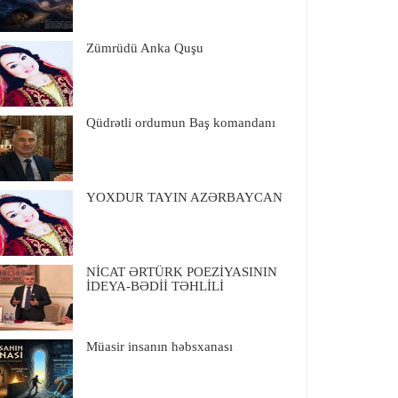
Zümrüdü Anka Quşu
Qüdrətli ordumun Baş komandanı
YOXDUR TAYIN AZƏRBAYCAN
NİCAT ƏRTÜRK POEZİYASININ
İDEYA-BƏDİİ TƏHLİLİ
Müasir insanın həbsxanası