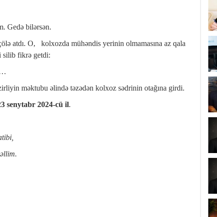
m. Gedə bilərsən.
çölə atdı. O, kolxozda mühəndis yerinin olmamasına az qala
ilib fikrə getdi:
ar…
liyin məktubu əlində təzədən kolxoz sədrinin otağına girdi.
 2024-cü il
.
tibi,
əllim.