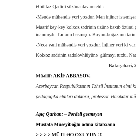
Əbülfəz Qədirli sözünə davam etdi:
-Məndə mühəndis yeri yoxdur. Mən injiner istəmişə
Maarif key-key kolxoz sədrinin üzünə baxıb özünü 
inanmışdı. Tər onu basmışdı. Boyun-boğazının tərini s
-Necə yəni mühəndis yeri yoxdur. İnjiner yeri ki v
Kolxoz sədrinin sadəlövhlüyünə gülməyi tutdu. Nazir
Bakı şəhəri, 23 senytabr
Müəllif:
AKİF ABBASOV
,
Azərbaycan Respublikasının Təhsil İnstitutun elmi ka
pedaqogika elmləri doktoru, professor, Əməkdar mü
Aşıq Qurban: – Pərdəli gəzməyən
Mustafa Müseyiboğlu adına kitabxana
> > > > MÜTLƏQ OXUYUN !!!