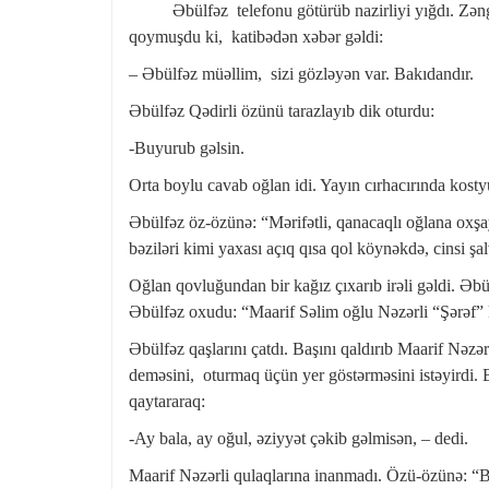
Əbülfəz telefonu götürüb nazirliyi yığdı. Zəng
qoymuşdu ki, katibədən xəbər gəldi:
– Əbülfəz müəllim, sizi gözləyən var. Bakıdandır.
Əbülfəz Qədirli özünü tarazlayıb dik oturdu:
-Buyurub gəlsin.
Orta boylu cavab oğlan idi. Yayın cırhacırında kost
Əbülfəz öz-özünə: “Mərifətli, qanacaqlı oğlana oxşay
bəziləri kimi yaxası açıq qısa qol köynəkdə, cinsi ş
Oğlan qovluğundan bir kağız çıxarıb irəli gəldi. Əbü
Əbülfəz oxudu: “Maarif Səlim oğlu Nəzərli “Şərəf” 
Əbülfəz qaşlarını çatdı. Başını qaldırıb Maarif Nəzə
deməsini, oturmaq üçün yer göstərməsini istəyirdi.
qaytararaq:
-Ay bala, ay oğul, əziyyət çəkib gəlmisən, – dedi.
Maarif Nəzərli qulaqlarına inanmadı. Özü-özünə: “Bu