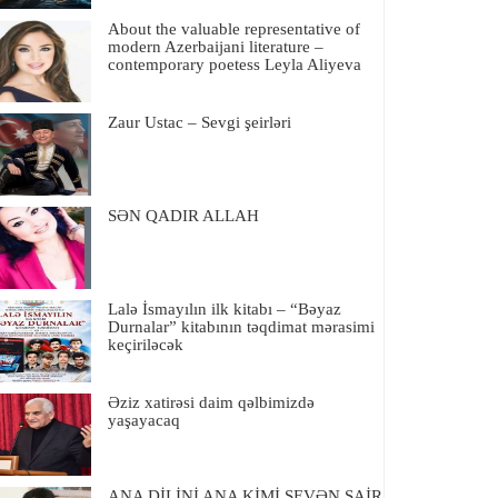
About the valuable representative of
modern Azerbaijani literature –
contemporary poetess Leyla Aliyeva
Zaur Ustac – Sevgi şeirləri
SƏN QADIR ALLAH
Lalə İsmayılın ilk kitabı – “Bəyaz
Durnalar” kitabının təqdimat mərasimi
keçiriləcək
Əziz xatirəsi daim qəlbimizdə
yaşayacaq
ANA DİLİNİ ANA KİMİ SEVƏN ŞAİR