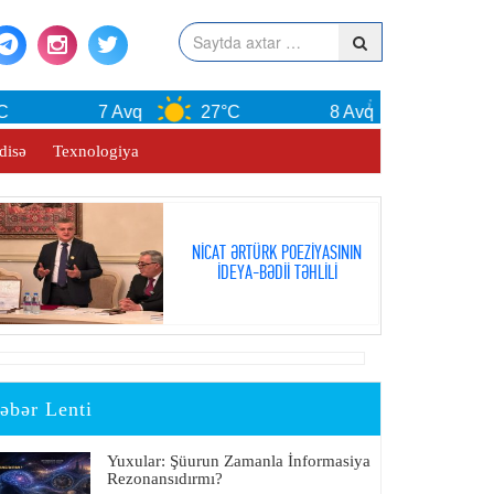
7 Avq
27°C
8 Avq
29°C
disə
Texnologiya
NİCAT ƏRTÜRK POEZİYASININ
İDEYA-BƏDİİ TƏHLİLİ
əbər Lenti
Yuxular: Şüurun Zamanla İnformasiya
Rezonansıdırmı?