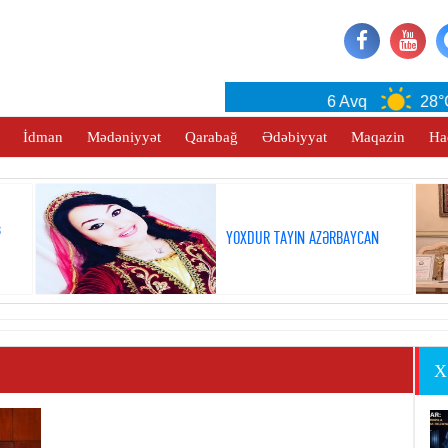
Baku
6 Avq
28°C
İdman
Mədəniyyət
Qarabağ
Ədəbiyyat
Maqazin
Ha
ş
YOXDUR TAYIN AZƏRBAYCAN
X