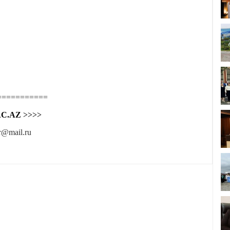
===========
C.AZ
>>>>
r@mail.ru