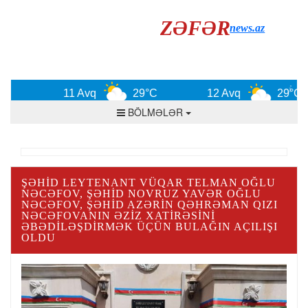
ZƏFƏR
news.az
11 Avq
29°C
12 Avq
29°C
BÖLMƏLƏR
ŞƏHID LEYTENANT VÜQAR TELMAN OĞLU
NƏCƏFOV, ŞƏHID NOVRUZ YAVƏR OĞLU
NƏCƏFOV, ŞƏHID AZƏRIN QƏHRƏMAN QIZI
NƏCƏFOVANIN ƏZIZ XATIRƏSINI
ƏBƏDILƏŞDIRMƏK ÜÇÜN BULAĞIN AÇILIŞI
OLDU