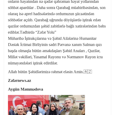
onların həyatından nə qədər qəhrəman həyat yollarından
söhbət apardılar . Daha sonra Qarabağ müahiribəsindən, son
olaraq isə aprel hadisələrində ordumuzun şücaətindən
söhbətlər açılıb. Qarabağ uğrunda döyüşlərdə iştirak edən
qazilər ordumuzdan şəhid zabitlərlə bağlı xatirələrindən bəhs
ediblər.Tədbirdə “Zəfər Yolu”
Müharibə İştirakçılarına və Şəhid Ailələrinə Humanitar
Dəstək İctimai Birliyinin sədri Pərvanə xanım Salman qızı
başda olmaqla bütün əməkdaşları Şəhid Anaları , Qazilər,
Millət vəkilləri, Yasamal Rayonu və Nərmanov Rayon icra
nümayəndələri iştirak edirdilər.
Allah bütün Şəhidlərimizə rəhmət eləsin Amin.🇦🇿
Zəfərnews.az
Aygün Məmmədova