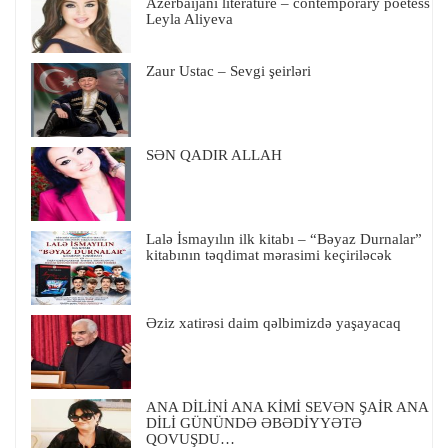
Azerbaijani literature – contemporary poetess
Leyla Aliyeva
Zaur Ustac – Sevgi şeirləri
SƏN QADIR ALLAH
Lalə İsmayılın ilk kitabı – “Bəyaz Durnalar”
kitabının təqdimat mərasimi keçiriləcək
Əziz xatirəsi daim qəlbimizdə yaşayacaq
ANA DİLİNİ ANA KİMİ SEVƏN ŞAİR ANA
DİLİ GÜNÜNDƏ ƏBƏDİYYƏTƏ
QOVUŞDU…