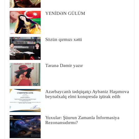
YENİDƏN GÜLÜM
Sözün qırmızı xətti
Təranə Dəmir yazır
Azərbaycanlı tədqiqatçı Aybəniz Haşımova
beynəlxalq elmi konqresdə iştirak edib
Yuxular: Şüurun Zamanla İnformasiya
Rezonansıdırmı?