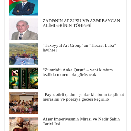
ZADƏNİN ARZUSU VƏ AZƏRBAYCAN
ALİMLƏRİNİN TÖHFƏSİ
“Təxəyyül Art Group”un “Həzrət Baba”
layihəsi
“Zümrüdü Anka Quşu” – yeni kitabım
tezliklə oxucularla görüşəcək
“Payız ətirli qadın” şeirlər kitabının təqdimat
mərasimi və poeziya gecəsi keçirilib
Afşar İmperiyasının Mirası və Nadir Şahın
Tarixi İrsi