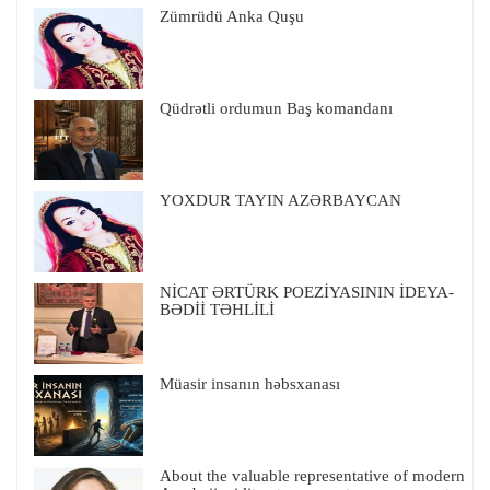
Zümrüdü Anka Quşu
Qüdrətli ordumun Baş komandanı
YOXDUR TAYIN AZƏRBAYCAN
NİCAT ƏRTÜRK POEZİYASININ İDEYA-
BƏDİİ TƏHLİLİ
Müasir insanın həbsxanası
About the valuable representative of modern