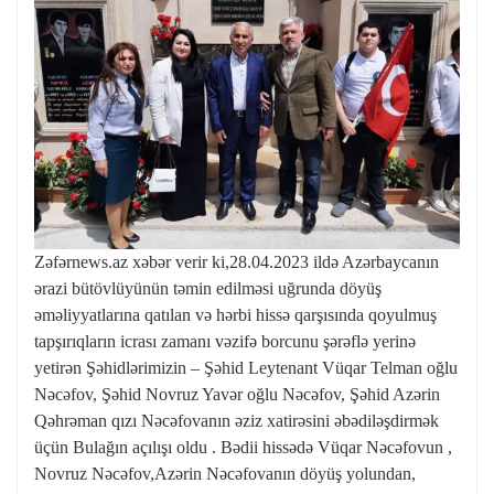
Zəfərnews.az xəbər verir ki,28.04.2023 ildə Azərbaycanın
ərazi bütövlüyünün təmin edilməsi uğrunda döyüş
əməliyyatlarına qatılan və hərbi hissə qarşısında qoyulmuş
tapşırıqların icrası zamanı vəzifə borcunu şərəflə yerinə
yetirən Şəhidlərimizin – Şəhid Leytenant Vüqar Telman oğlu
Nəcəfov, Şəhid Novruz Yavər oğlu Nəcəfov, Şəhid Azərin
Qəhrəman qızı Nəcəfovanın əziz xatirəsini əbədiləşdirmək
üçün Bulağın açılışı oldu . Bədii hissədə Vüqar Nəcəfovun ,
Novruz Nəcəfov,Azərin Nəcəfovanın döyüş yolundan,