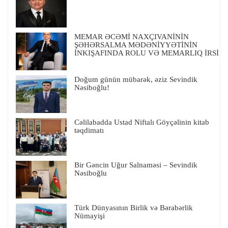
MEMAR ƏCƏMİ NAXÇIVANİNİN
ŞƏHƏRSALMA MƏDƏNİYYƏTİNİN
İNKIŞAFINDA ROLU VƏ MEMARLIQ İRSİ
Doğum günün mübarək, əziz Sevindik
Nəsiboğlu!
Cəlilabadda Ustad Niftalı Göyçəlinin kitab
təqdimatı
Bir Gəncin Uğur Salnaməsi – Sevindik
Nəsiboğlu
Türk Dünyasının Birlik və Bərabərlik
Nümayişi