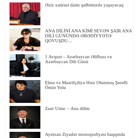
Əziz xatirəsi daim qəlbimizdə yaşayacaq
ANA DİLİNİ ANA KİMİ SEVƏN ŞAİR ANA
DİLİ GÜNÜNDƏ ƏBƏDİYYƏTƏ
QOVUŞDU…
1 Avqust – Azərbaycan Əlifbası və
Azərbaycan Dili Günü
Elmə və Maarifçiliyə Həsr Olunmuş Şərəfli
Ömür Yolu
Zaur Ustac – Ana dilim
Ayətxan Ziyadın monoqrafiyası haqqında