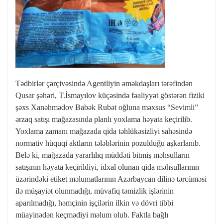
Tədbirlər çərçivəsində Agentliyin əməkdaşları tərəfindən
Qusar şəhəri, T.İsmayılov küçəsində fəaliyyət göstərən fiziki
şəxs Xanəhmədov Babək Rubət oğluna məxsus “Sevimli”
ərzaq satışı mağazasında planlı yoxlama həyata keçirilib.
Yoxlama zamanı mağazada qida təhlükəsizliyi sahəsində
normativ hüquqi aktların tələblərinin pozulduğu aşkarlanıb.
Belə ki, mağazada yararlılıq müddəti bitmiş məhsulların
satışının həyata keçirildiyi, idxal olunan qida məhsullarının
üzərindəki etiket məlumatlarının Azərbaycan dilinə tərcüməsi
ilə müşayiət olunmadığı, müvafiq təmizlik işlərinin
aparılmadığı, həmçinin işçilərin ilkin və dövri tibbi
müayinədən keçmədiyi məlum olub. Faktla bağlı