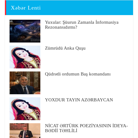
Xəbər Lenti
Yuxular: Şüurun Zamanla İnformasiya
Rezonansıdırmı?
Zümrüdü Anka Quşu
Qüdrətli ordumun Baş komandanı
YOXDUR TAYIN AZƏRBAYCAN
NİCAT ƏRTÜRK POEZİYASININ İDEYA-
BƏDİİ TƏHLİLİ