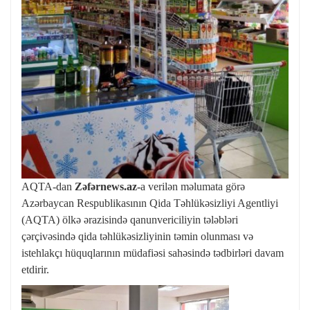
AQTA-dan
Zəfərnews.az-
a verilən məlumata görə
Azərbaycan Respublikasının Qida Təhlükəsizliyi Agentliyi
(AQTA) ölkə ərazisində qanunvericiliyin tələbləri
çərçivəsində qida təhlükəsizliyinin təmin olunması və
istehlakçı hüquqlarının müdafiəsi sahəsində tədbirləri davam
etdirir
.