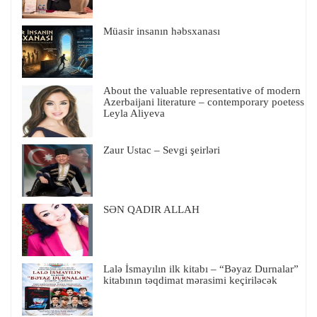
Müasir insanın həbsxanası
About the valuable representative of modern
Azerbaijani literature – contemporary poetess
Leyla Aliyeva
Zaur Ustac – Sevgi şeirləri
SƏN QADIR ALLAH
Lalə İsmayılın ilk kitabı – “Bəyaz Durnalar”
kitabının təqdimat mərasimi keçiriləcək