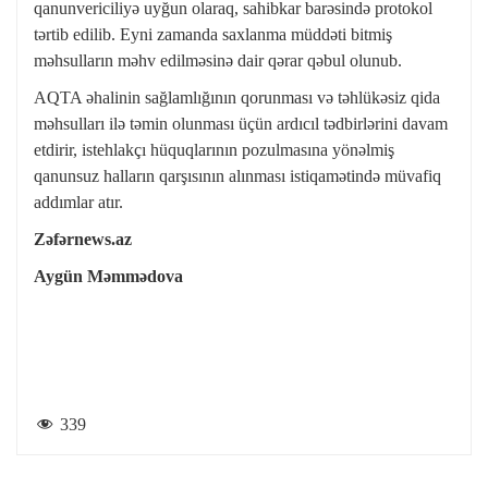
qanunvericiliyə uyğun olaraq, sahibkar barəsində protokol
tərtib edilib. Eyni zamanda saxlanma müddəti bitmiş
məhsulların məhv edilməsinə dair qərar qəbul olunub.
AQTA əhalinin sağlamlığının qorunması və təhlükəsiz qida
məhsulları ilə təmin olunması üçün ardıcıl tədbirlərini davam
etdirir, istehlakçı hüquqlarının pozulmasına yönəlmiş
qanunsuz halların qarşısının alınması istiqamətində müvafiq
addımlar atır.
Zəfərnews.az
Aygün Məmmədova
339