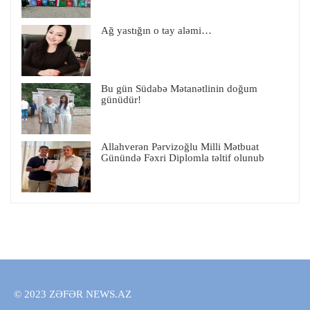
Ağ yastığın o tay aləmi…
Bu gün Südabə Mətanətlinin doğum
günüdür!
Allahverən Pərvizoğlu Milli Mətbuat
Günündə Fəxri Diplomla təltif olunub
© 2023 ZƏFƏR NEWS.AZ