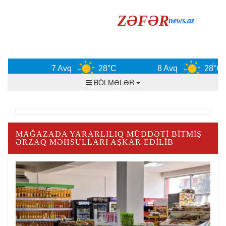
ZƏFƏR
news.az
7 Avq
28°C
8 Avq
28°C
BÖLMƏLƏR
MAĞAZADA YARARLILIQ MÜDDƏTI BITMIŞ
ƏRZAQ MƏHSULLARI AŞKAR EDILIB