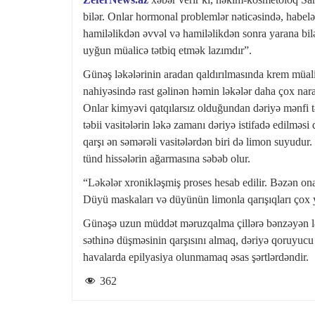
bilər. Onlar hormonal problemlər nəticəsində, habelə
hamiləlikdən əvvəl və hamiləlikdən sonra yarana bi
uyğun müalicə tətbiq etmək lazımdır”.
Günəş ləkələrinin aradan qaldırılmasında krem müali
nahiyəsində rast gəlinən həmin ləkələr daha çox nara
Onlar kimyəvi qatqılarsız olduğundan dəriyə mənfi təs
təbii vasitələrin ləkə zamanı dəriyə istifadə edilməs
qarşı ən səmərəli vasitələrdən biri də limon suyudur.
tünd hissələrin ağarmasına səbəb olur.
“Ləkələr xronikləşmiş proses hesab edilir. Bəzən on
Düyü maskaları və düyünün limonla qarışıqları çox y
Günəşə uzun müddət məruzqalma çillərə bənzəyən lək
səthinə düşməsinin qarşısını almaq, dəriyə qoruyuc
havalarda epilyasiya olunmamaq əsas şərtlərdəndir.
362