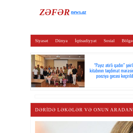
ZƏFƏR
news.az
Siyasət
Dünya
İqtisadiyyat
Sosial
Bölgə
“Payız ətirli qadın” şeir
kitabının təqdimat mərasi
poeziya gecəsi keçirili
DƏRIDƏ LƏKƏLƏR VƏ ONUN ARADAN 