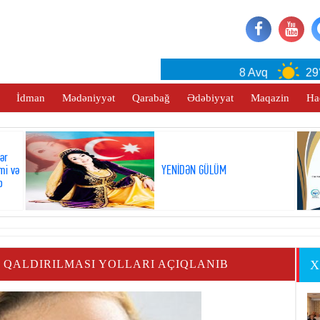
Baku
8 Avq
29°C
İdman
Mədəniyyət
Qarabağ
Ədəbiyyat
Maqazin
Ha
lər
mi və
YENİDƏN GÜLÜM
b
QALDIRILMASI YOLLARI AÇIQLANIB
X