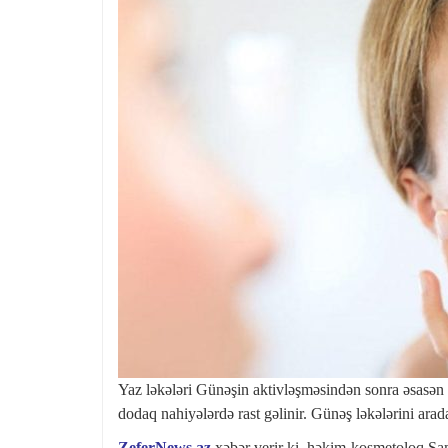
Yaz ləkələri Günəşin aktivləşməsindən sonra əsasən t
dodaq nahiyələrdə rast gəlinir. Günəş ləkələrini ara
ZeferNews.az
xəbər verir ki, həkim-kosmetoloq Sa