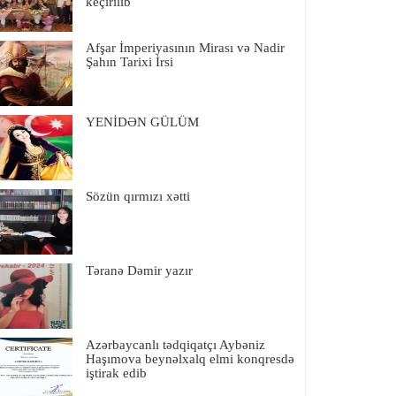
keçirilib
Afşar İmperiyasının Mirası və Nadir
Şahın Tarixi İrsi
YENİDƏN GÜLÜM
Sözün qırmızı xətti
Təranə Dəmir yazır
Azərbaycanlı tədqiqatçı Aybəniz
Haşımova beynəlxalq elmi konqresdə
iştirak edib