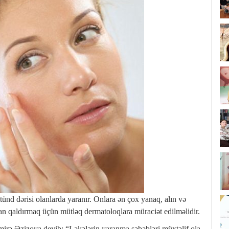
ünd dərisi olanlarda yaranır. Onlara ən çox yanaq, alın və
dan qaldırmaq üçün mütləq dermatoloqlara müraciət edilməlidir.
mirə Əzizova deyib: “Ləkələrin yaranma səbəbləri müxtəlif ola