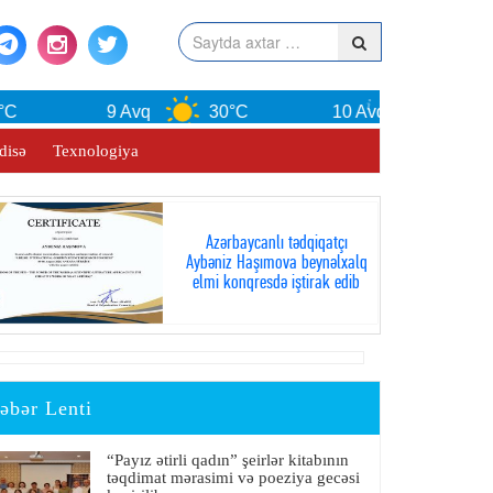
9 Avq
30°C
10 Avq
30°C
disə
Texnologiya
Azərbaycanlı tədqiqatçı
Aybəniz Haşımova beynəlxalq
elmi konqresdə iştirak edib
əbər Lenti
“Payız ətirli qadın” şeirlər kitabının
təqdimat mərasimi və poeziya gecəsi