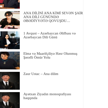
ANA DİLİNİ ANA KİMİ SEVƏN ŞAİR
ANA DİLİ GÜNÜNDƏ
ƏBƏDİYYƏTƏ QOVUŞDU…
1 Avqust – Azərbaycan Əlifbası və
Azərbaycan Dili Günü
Elmə və Maarifçiliyə Həsr Olunmuş
Şərəfli Ömür Yolu
Zaur Ustac – Ana dilim
Ayətxan Ziyadın monoqrafiyası
haqqında