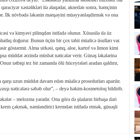
 qaraciyər xəstəlikləri ilə əlaqədar, aknedən sonra, həmçinin
lər. İlk növbədə ləkənin mənşəyini müəyyənləşdirmək və ona
cəsi və kimyəvi pilinqdən istifadə olunur. Xüsusilə də üz
hatlıq doğurur. Bunun üçün bir çox təbii müalicə üsulları var.
ir göstərmir. Alma sirkəsi, qatıq, aloe, kartof və limon kimi
i qısa müddət ərzində müsbət nəticələr verir. Günəş ləkələrinə
 Onun tətbiqi tez bir zamanda ölü hüceyrələri aradan qaldırır,
a qarşı uzun müddət davam edən müalicə prosedurları aparılır.
axşı nəticələrə səbəb olur”, – deyə həkim-kosmetoloq bildirib.
ələr – melozma yaradır. Ona görə də şüaların birbaşa dəri
u krem çəkmək, nəmləndirici kremdən istifadə etmək, günəşli