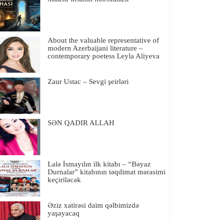
About the valuable representative of
modern Azerbaijani literature –
contemporary poetess Leyla Aliyeva
Zaur Ustac – Sevgi şeirləri
SƏN QADIR ALLAH
Lalə İsmayılın ilk kitabı – “Bəyaz
Durnalar” kitabının təqdimat mərasimi
keçiriləcək
Əziz xatirəsi daim qəlbimizdə
yaşayacaq