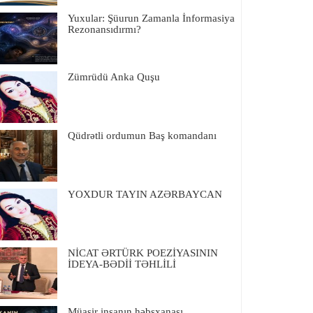
Yuxular: Şüurun Zamanla İnformasiya
Rezonansıdırmı?
Zümrüdü Anka Quşu
Qüdrətli ordumun Baş komandanı
YOXDUR TAYIN AZƏRBAYCAN
NİCAT ƏRTÜRK POEZİYASININ
İDEYA-BƏDİİ TƏHLİLİ
Müasir insanın həbsxanası