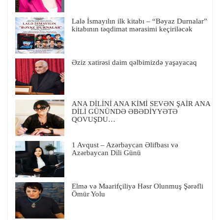
Lalə İsmayılın ilk kitabı – “Bəyaz Durnalar”
kitabının təqdimat mərasimi keçiriləcək
Əziz xatirəsi daim qəlbimizdə yaşayacaq
ANA DİLİNİ ANA KİMİ SEVƏN ŞAİR ANA
DİLİ GÜNÜNDƏ ƏBƏDİYYƏTƏ
QOVUŞDU…
1 Avqust – Azərbaycan Əlifbası və
Azərbaycan Dili Günü
Elmə və Maarifçiliyə Həsr Olunmuş Şərəfli
Ömür Yolu