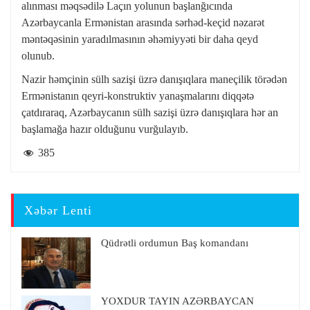
alınması məqsədilə Laçın yolunun başlanğıcında
Azərbaycanla Ermənistan arasında sərhəd-keçid nəzarət
məntəqəsinin yaradılmasının əhəmiyyəti bir daha qeyd
olunub.
Nazir həmçinin sülh sazişi üzrə danışıqlara maneçilik törədən
Ermənistanın qeyri-konstruktiv yanaşmalarını diqqətə
çatdıraraq, Azərbaycanın sülh sazişi üzrə danışıqlara hər an
başlamağa hazır olduğunu vurğulayıb.
385
Xəbər Lenti
Qüdrətli ordumun Baş komandanı
YOXDUR TAYIN AZƏRBAYCAN