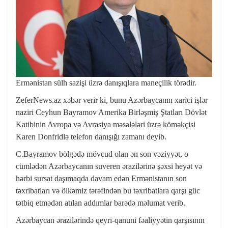
Ermənistan sülh sazişi üzrə danışıqlara maneçilik törədir.
ZeferNews.az xəbər verir ki, bunu Azərbaycanın xarici işlər
naziri Ceyhun Bayramov Amerika Birləşmiş Ştatları Dövlət
Katibinin Avropa və Avrasiya məsələləri üzrə köməkçisi
Karen Donfridlə telefon danışığı zamanı deyib.
C.Bayramov bölgədə mövcud olan ən son vəziyyət, o
cümlədən Azərbaycanın suveren ərazilərinə şəxsi heyət və
hərbi sursat daşımaqda davam edən Ermənistanın son
təxribatları və ölkəmiz tərəfindən bu təxribatlara qarşı güc
tətbiq etmədən atılan addımlar barədə məlumat verib.
Azərbaycan ərazilərində qeyri-qanuni fəaliyyətin qarşısının