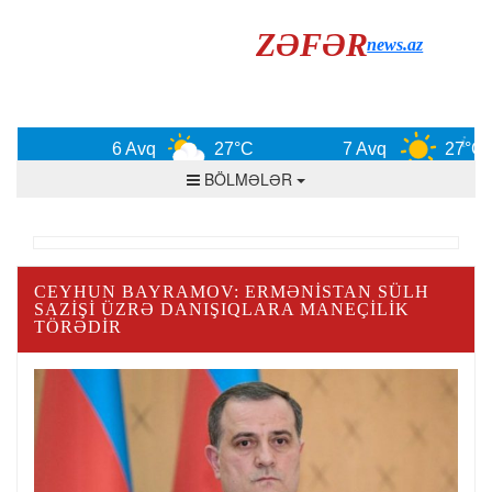
ZƏFƏR
news.az
6 Avq
27°C
7 Avq
27°C
BÖLMƏLƏR
CEYHUN BAYRAMOV: ERMƏNISTAN SÜLH
SAZIŞI ÜZRƏ DANIŞIQLARA MANEÇILIK
TÖRƏDIR