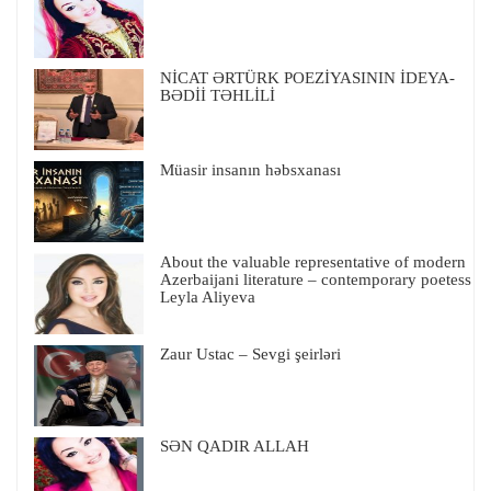
NİCAT ƏRTÜRK POEZİYASININ İDEYA-
BƏDİİ TƏHLİLİ
Müasir insanın həbsxanası
About the valuable representative of modern
Azerbaijani literature – contemporary poetess
Leyla Aliyeva
Zaur Ustac – Sevgi şeirləri
SƏN QADIR ALLAH