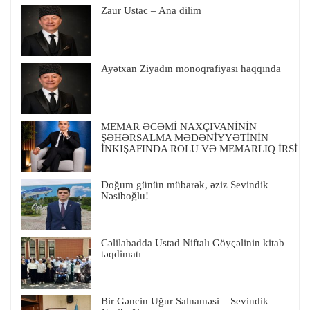
Zaur Ustac – Ana dilim
Ayətxan Ziyadın monoqrafiyası haqqında
MEMAR ƏCƏMİ NAXÇIVANİNİN
ŞƏHƏRSALMA MƏDƏNİYYƏTİNİN
İNKIŞAFINDA ROLU VƏ MEMARLIQ İRSİ
Doğum günün mübarək, əziz Sevindik
Nəsiboğlu!
Cəlilabadda Ustad Niftalı Göyçəlinin kitab
təqdimatı
Bir Gəncin Uğur Salnaməsi – Sevindik