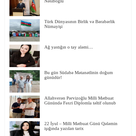
Nəsiboğlu
Türk Dünyasının Birlik və Bərabərlik
Nümayişi
Ağ yastığın o tay aləmi…
Bu gün Südabə Mətanətlinin doğum
günüdür!
Allahverən Pərvizoğlu Milli Mətbuat
Günündə Fəxri Diplomla təltif olunub
22 İyul – Milli Mətbuat Günü Qələmin
işığında yazılan tarix