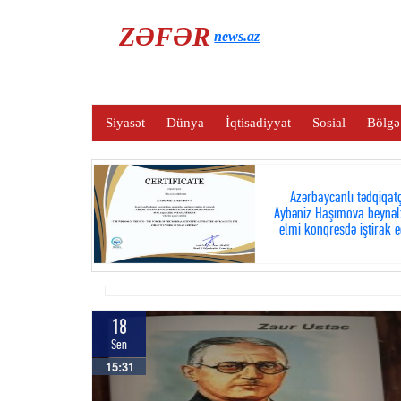
ZƏFƏR
news.az
Siyasət
Dünya
İqtisadiyyat
Sosial
Bölgə
Azərbaycanlı tədqiqatç
Aybəniz Haşımova beynəl
elmi konqresdə iştirak e
18
Sen
15:31