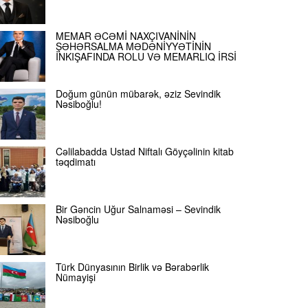
MEMAR ƏCƏMİ NAXÇIVANİNİN
ŞƏHƏRSALMA MƏDƏNİYYƏTİNİN
İNKIŞAFINDA ROLU VƏ MEMARLIQ İRSİ
Doğum günün mübarək, əziz Sevindik
Nəsiboğlu!
Cəlilabadda Ustad Niftalı Göyçəlinin kitab
təqdimatı
Bir Gəncin Uğur Salnaməsi – Sevindik
Nəsiboğlu
Türk Dünyasının Birlik və Bərabərlik
Nümayişi