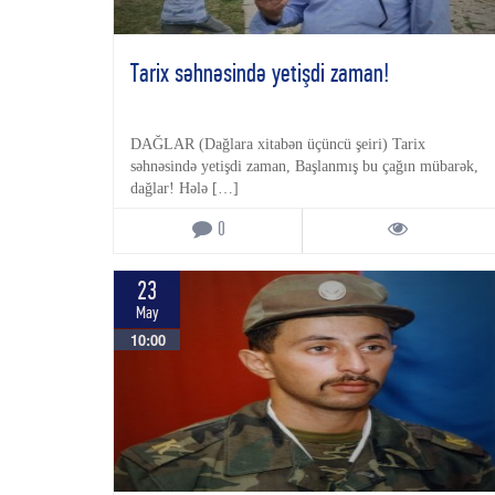
Tarix səhnəsində yetişdi zaman!
DAĞLAR (Dağlara xitabən üçüncü şeiri) Tarix
səhnəsində yetişdi zaman, Başlanmış bu çağın mübarək,
dağlar! Hələ […]
0
23
May
10:00