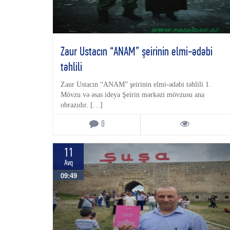
Zaur Ustacın “ANAM” şeirinin elmi-ədəbi
təhlili
Zaur Ustacın “ANAM” şeirinin elmi-ədəbi təhlili 1.
Mövzu və əsas ideya Şeirin mərkəzi mövzusu ana
obrazıdır. […]
0
11
Avq
09:49