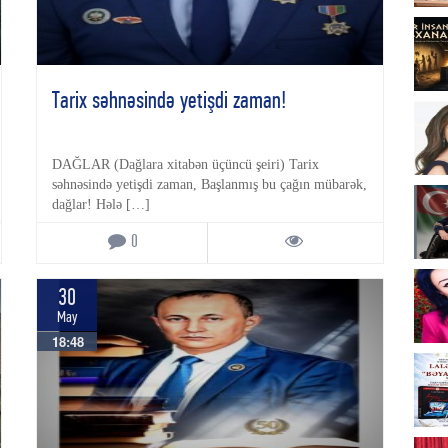
Tarix səhnəsində yetişdi zaman!
DAĞLAR (Dağlara xitabən üçüncü şeiri) Tarix
səhnəsində yetişdi zaman, Başlanmış bu çağın mübarək,
dağlar! Hələ […]
0
30
May
18:48