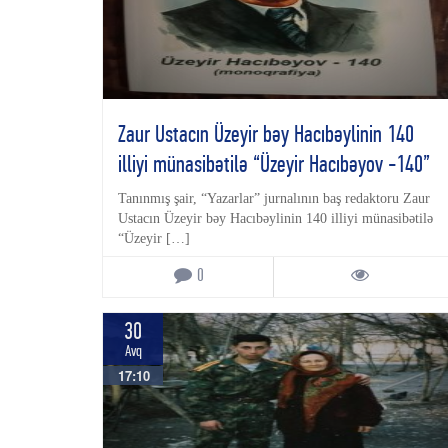
Zaur Ustacın Üzeyir bəy Hacıbəylinin 140
illiyi münasibətilə “Üzeyir Hacıbəyov -140”
adlı yeni kitabı işıq üzü görüb
Tanınmış şair, “Yazarlar” jurnalının baş redaktoru Zaur
Ustacın Üzeyir bəy Hacıbəylinin 140 illiyi münasibətilə
“Üzeyir […]
0
30
Avq
17:10