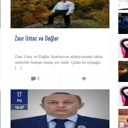
Zaur Ustac və Dağlar
Zaur Ustac və Dağlar Azərbaycan ədəbiyyatında təbiət
motivləri həmişə xüsusi yer tutub. Çünki bu torpağın
[…]
0
17
Avq
16:47