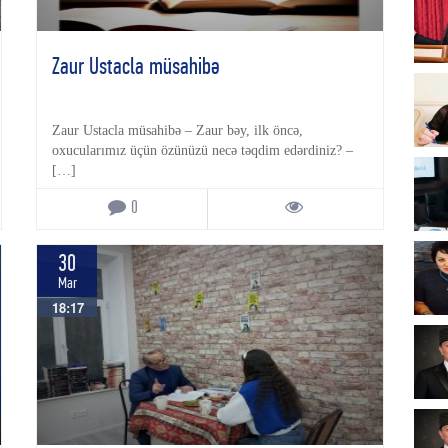
Zaur Ustacla müsahibə
Zaur Ustacla müsahibə – Zaur bəy, ilk öncə,
oxucularımız üçün özünüzü necə təqdim edərdiniz? –
[…]
0
30
Mar
18:17