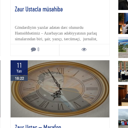
Zaur Ustacla müsahibə
Göndərdiyim yazılar adətən dərc olunurdu
Həmsöhbətimiz – Azərbaycan ədəbiyyatının parlaq
simalarından biri, şair, yazıçı, tərcüməçi, jurnalist,
“Yazarlar” […]
0
11
Yan
18:22
Zaur Ustac – Marafon