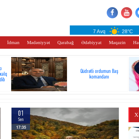
Baku
7 Avq
28°C
İdman
Mədəniyyət
Qarabağ
Ədəbiyyat
Maqazin
Ha
ı
Qüdrətli ordumun Baş
xalq
komandanı
dib
01
X
Sen
17:35