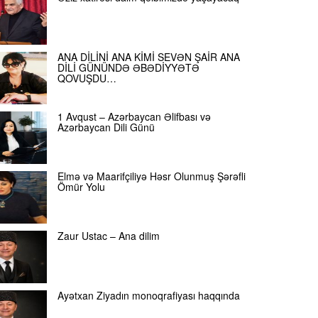
ANA DİLİNİ ANA KİMİ SEVƏN ŞAİR ANA
DİLİ GÜNÜNDƏ ƏBƏDİYYƏTƏ
QOVUŞDU…
1 Avqust – Azərbaycan Əlifbası və
Azərbaycan Dili Günü
Elmə və Maarifçiliyə Həsr Olunmuş Şərəfli
Ömür Yolu
Zaur Ustac – Ana dilim
Ayətxan Ziyadın monoqrafiyası haqqında