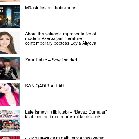
Müasir insanın həbsxanası
About the valuable representative of
modern Azerbaijani literature –
contemporary poetess Leyla Aliyeva
Zaur Ustac – Sevgi şeirləri
SƏN QADIR ALLAH
Lalə İsmayılın ilk kitabı – “Bəyaz Durnalar”
kitabının təqdimat mərasimi keçiriləcək
Əziz xatirəsi daim qəlbimizdə yaşayacaq