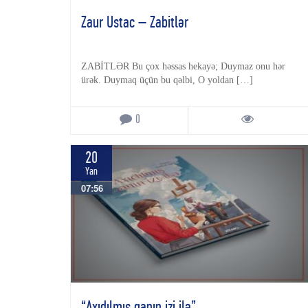
Zaur Ustac – Zabitlər
ZABİTLƏR Bu çox həssas hekayə; Duymaz onu hər
ürək. Duymaq üçün bu qəlbi, O yoldan […]
0
20
Yan
07:56
“Axıdılmış qanın izi ilə”