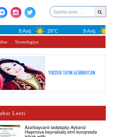
8 Avq
29°C
9 Avq
30°C
disə
Texnologiya
YOXDUR TAYIN AZƏRBAYCAN
əbər Lenti
Azərbaycanlı tədqiqatçı Aybəniz
Haşımova beynəlxalq elmi konqresdə
iştirak edib