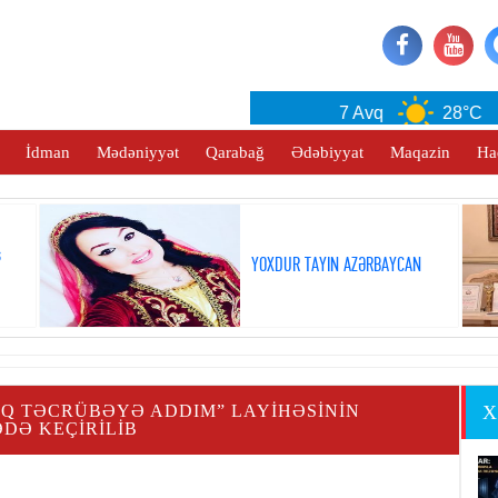
Baku
7 Avq
28°C
İdman
Mədəniyyət
Qarabağ
Ədəbiyyat
Maqazin
Ha
ş
YOXDUR TAYIN AZƏRBAYCAN
LQ TƏCRÜBƏYƏ ADDIM” LAYIHƏSININ
X
DƏ KEÇIRILIB