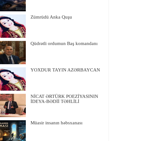
Zümrüdü Anka Quşu
Qüdrətli ordumun Baş komandanı
YOXDUR TAYIN AZƏRBAYCAN
NİCAT ƏRTÜRK POEZİYASININ
İDEYA-BƏDİİ TƏHLİLİ
Müasir insanın həbsxanası