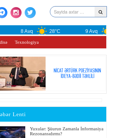
8 Avq
28°C
9 Avq
30°C
1
disə
Texnologiya
NİCAT ƏRTÜRK POEZİYASININ
İDEYA-BƏDİİ TƏHLİLİ
əbər Lenti
Yuxular: Şüurun Zamanla İnformasiya
Rezonansıdırmı?