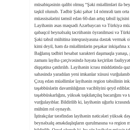
müsabiqəsinin qalibi olmuş “Şəki müəllimləri ilə bey
təşkil olunub. Tədbir Şəki şəhər 14 nömrəli tam ort
müəssisələrini təmsil edən 60-dan artıq təhsil işçisini 
Layihənin əsas məqsədi Azərbaycan və Türkiyə müəll
qabaqcıl beynəlxalq təcrübənin öyrənilməsi və Türki
Şəki təhsil mühitinə inteqrasiyasına dəstək vermək 
kimi deyil, həm də müəllimlərin peşəkar inkişafına 
Bağlanış tədbiri hesabat xarakteri daşımaqla yanaşı, 
zamanı layihə çərçivəsində həyata keçirilən fəaliyyətl
diqqətinə çatdırılıb. Layihənin icrası müddətində qaz
sahəsində yaradılan yeni imkanlar xüsusi vurğulanıb
Çıxış edən müəllimlər layihənin region təhsilinin ink
təşəbbüslərin davamlılığının vacibliyini qeyd ediblə
təşəbbüskarlığını, yüksək təşkilatçılıq bacarığını və 
vurğulayıblar. Bildirilib ki, layihənin uğurlu icrası
mühüm rol oynayıb.
İştirakçılar tərəfindən layihənin nəticələri yüksək də
beynəlxalq əməkdaşlıqların qurulmasına və region mü
bildirilib. Qeyd olunub ki, bu cür layihələr müasir tə