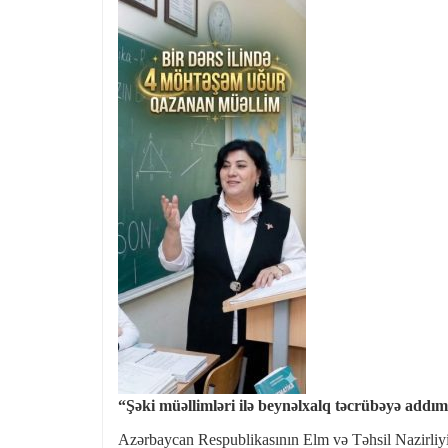
“Şəki müəllimləri ilə beynəlxalq təcrübəyə addım”
Azərbaycan Respublikasının Elm və Təhsil Nazirliyin