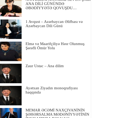
ANA DİLİ GÜNÜNDƏ
ƏBƏDİYYƏTƏ QOVUŞDU…
1 Avqust – Azərbaycan Əlifbası və
Azərbaycan Dili Günü
Elmə və Maarifçiliyə Həsr Olunmuş
Şərəfli Ömür Yolu
Zaur Ustac – Ana dilim
Ayətxan Ziyadın monoqrafiyası
haqqında
MEMAR ƏCƏMİ NAXÇIVANİNİN
ŞƏHƏRSALMA MƏDƏNİYYƏTİNİN