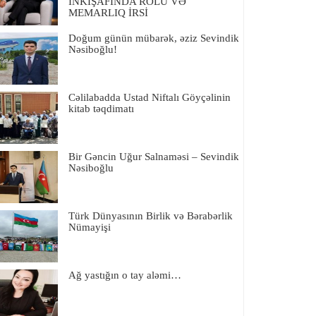
İNKIŞAFINDA ROLU VƏ
MEMARLIQ İRSİ
Doğum günün mübarək, əziz Sevindik
Nəsiboğlu!
Cəlilabadda Ustad Niftalı Göyçəlinin
kitab təqdimatı
Bir Gəncin Uğur Salnaməsi – Sevindik
Nəsiboğlu
Türk Dünyasının Birlik və Bərabərlik
Nümayişi
Ağ yastığın o tay aləmi…