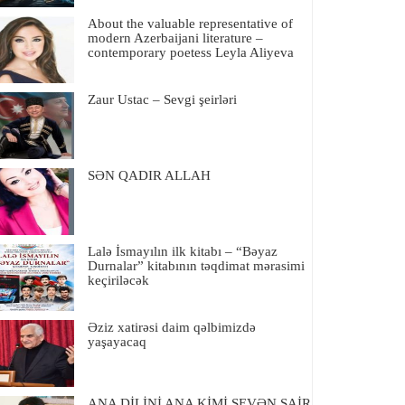
About the valuable representative of
modern Azerbaijani literature –
contemporary poetess Leyla Aliyeva
Zaur Ustac – Sevgi şeirləri
SƏN QADIR ALLAH
Lalə İsmayılın ilk kitabı – “Bəyaz
Durnalar” kitabının təqdimat mərasimi
keçiriləcək
Əziz xatirəsi daim qəlbimizdə
yaşayacaq
ANA DİLİNİ ANA KİMİ SEVƏN ŞAİR