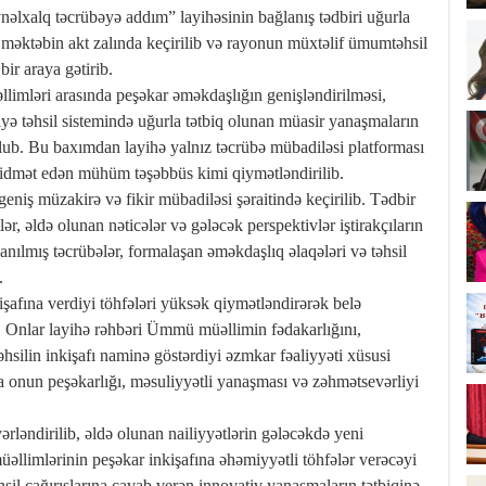
nəlxalq təcrübəyə addım” layihəsinin bağlanış tədbiri uğurla
a məktəbin akt zalında keçirilib və rayonun müxtəlif ümumtəhsil
bir araya gətirib.
imləri arasında peşəkar əməkdaşlığın genişləndirilməsi,
yə təhsil sistemində uğurla tətbiq olunan müasir yanaşmaların
olub. Bu baxımdan layihə yalnız təcrübə mübadiləsi platforması
xidmət edən mühüm təşəbbüs kimi qiymətləndirilib.
geniş müzakirə və fikir mübadiləsi şəraitində keçirilib. Tədbir
ər, əldə olunan nəticələr və gələcək perspektivlər iştirakçıların
anılmış təcrübələr, formalaşan əməkdaşlıq əlaqələri və təhsil
.
işafına verdiyi töhfələri yüksək qiymətləndirərək belə
r. Onlar layihə rəhbəri Ümmü müəllimin fədakarlığını,
təhsilin inkişafı naminə göstərdiyi əzmkar fəaliyyəti xüsusi
nda onun peşəkarlığı, məsuliyyətli yanaşması və zəhmətsevərliyi
yərləndirilib, əldə olunan nailiyyətlərin gələcəkdə yeni
əllimlərinin peşəkar inkişafına əhəmiyyətli töhfələr verəcəyi
hsil çağırışlarına cavab verən innovativ yanaşmaların tətbiqinə,