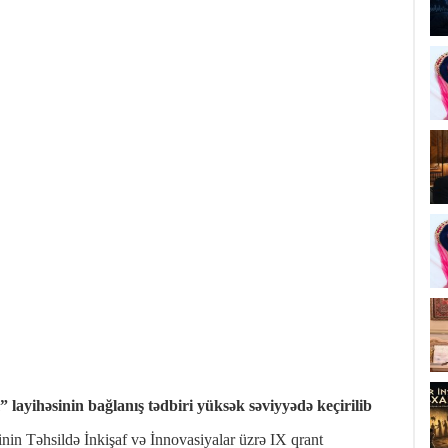
 layihəsinin bağlanış tədbiri yüksək səviyyədə keçirilib
in Təhsildə İnkişaf və İnnovasiyalar üzrə IX qrant