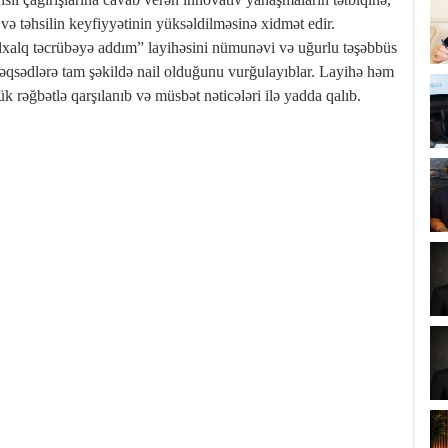
ə təhsilin keyfiyyətinin yüksəldilməsinə xidmət edir.
nəlxalq təcrübəyə addım” layihəsini nümunəvi və uğurlu təşəbbüs
əqsədlərə tam şəkildə nail olduğunu vurğulayıblar. Layihə həm
yük rəğbətlə qarşılanıb və müsbət nəticələri ilə yadda qalıb.