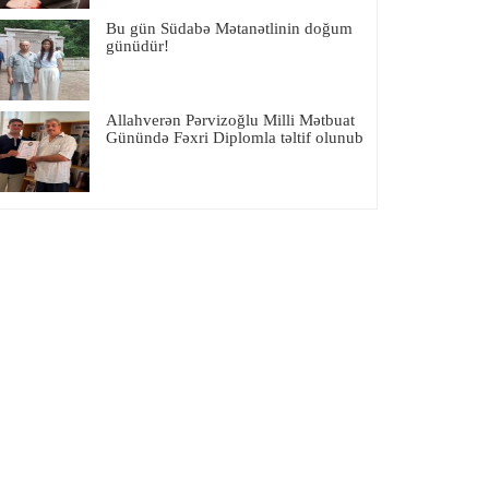
Bu gün Südabə Mətanətlinin doğum
günüdür!
Allahverən Pərvizoğlu Milli Mətbuat
Günündə Fəxri Diplomla təltif olunub