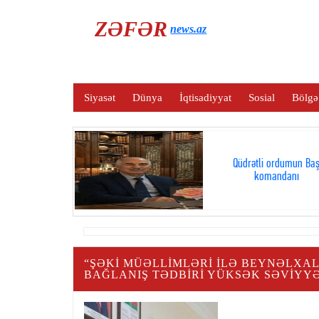
ZƏFƏR
news.az
Siyasət
Dünya
İqtisadiyyat
Sosial
Bölgə
Qüdrətli ordumun Ba
komandanı
“ŞƏKI MÜƏLLIMLƏRI ILƏ BEYNƏLXA
BAĞLANIŞ TƏDBIRI YÜKSƏK SƏVIYYƏ