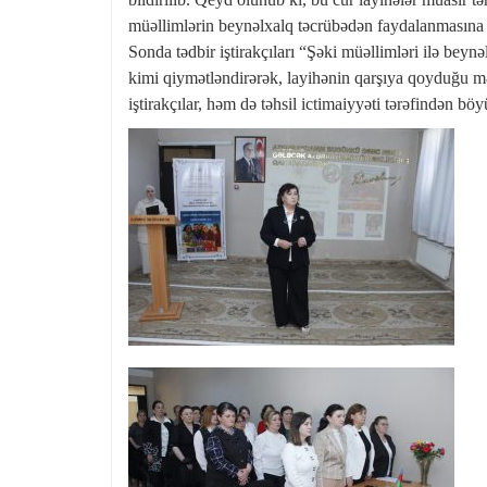
müəllimlərin beynəlxalq təcrübədən faydalanmasına v
Sonda tədbir iştirakçıları “Şəki müəllimləri ilə bey
kimi qiymətləndirərək, layihənin qarşıya qoyduğu m
iştirakçılar, həm də təhsil ictimaiyyəti tərəfindən bö