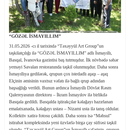
“GÖZƏL İSMAYILLIM”
31.05.2026 -cı il tarixində “Təxəyyül Art Group”un
təşkilatçılığı ilə “GÖZƏL İSMAYILLIM” adlı İsmayıllı,
Basqal, İvanovka gəzintisi baş tutmuşdur. İlk növbədə səhər
yeməyi Savalan restoranında təşkil olunmuşdur. Daha sonra
İsmayıllıya gedilərək, qrupun çox istedadlı aşıqı – aşıq
Elçinin əmisinin vaxtsız vəfatı ilə bağlı qrup adından
başsağlığı verildi. Bunun ardınca İsmayıllı Dövlət Rəsm
Qalereyasının direktoru – İkram İsmayılov ilə birlikdə
Basqala gedildi. Basqalda iştirakçılar kəlağayı hazırlanan
emalatxanada, kəlağayı ustası – Nizami usta ilə tanış oldular.
Kollektiv xatirə fotosu çəkildi. Daha sonra isə “Məhsul”
istirahət kompleksində yeni üzvlərlə birgə çay süfrəsi təşkil
olundu. “Təxəyyül Art Group”un İsmayıllı səfərinin, qrupun