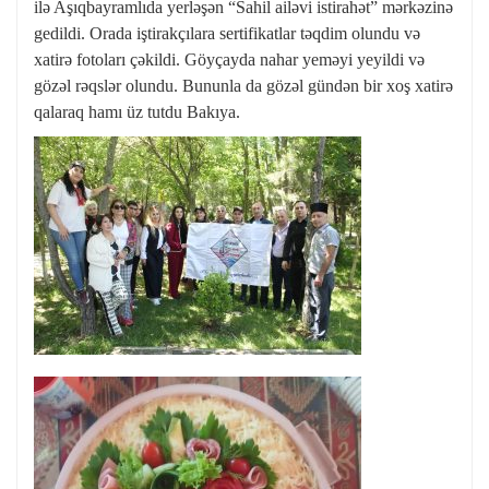
ilə Aşıqbayramlıda yerləşən “Sahil ailəvi istirahət” mərkəzinə
gedildi. Orada iştirakçılara sertifikatlar təqdim olundu və
xatirə fotoları çəkildi. Göyçayda nahar yeməyi yeyildi və
gözəl rəqslər olundu. Bununla da gözəl gündən bir xoş xatirə
qalaraq hamı üz tutdu Bakıya.