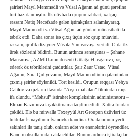
şairləri Mayıl Məmmədli və Vüsal Ağanın ad günü şərəfinə
tort hazırlanmışdır. İlk növbədə qrupun rəhbəri, xalçaçı
rəssam Natiq Nəcəfzadə gələn iştirakçıları salamlayaraq,
Mayıl Məmmədli və Vüsal Ağanı ad günləri münasibəti ilə
təbrik etdi. Daha sonra isə çıxış üçün söz qrup müavini,
rəssam, qrafik dizayner Vüsalə Yunusovaya verildi. O da öz
ürək sözlərini bildirdi. Bunun ardınca sənətşünas – Şəhanə
Mansırova, AZMİU-nun dosenti Gülağa Ələsgərov çıxış
edərək öz təbriklərini çatdırdılar. Şair Zaur Ustac, Vüsal
Ağanın, Sara Quliyevanın, Mayıl Məmmədlinin qələmindən
çıxmış şeirlər söylənildi. Tort kəsildi. Qrupun rəqqası Yəhya
Cəlilov və qızların ifasında “Arşın mal alan” filmindən rəqs
ifa olundu. “Məhsul” istirahət kompleksinin administratoru –
Elman Kazımova təşəkkürnamə təqdim edildi. Xatirə fotoları
çəkildi. Elə bu minvalla Təxəyyül Art Groupun üzüvləri üz
tutdular İsmayıllının İvanovka kəndinə. Orada oranın yerli
sakinləri ilə tanış olub, onların adət və ənənələrini öyrəndilər.
Kənd məhsullarından əldə etdilər. Bunun ardınca iştirakçılar