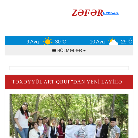
ZƏFƏR
news.az
9 Avq
30°C
10 Avq
29°C
BÖLMƏLƏR
“TƏXƏYYÜL ART QRUP”DAN YENI LAYIHƏ