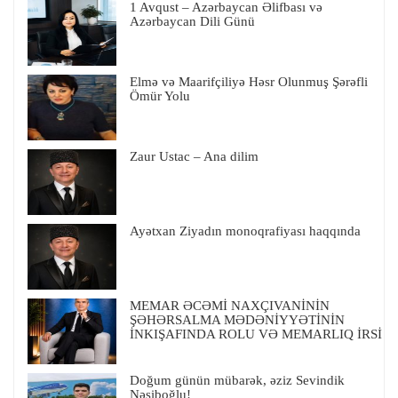
1 Avqust – Azərbaycan Əlifbası və
Azərbaycan Dili Günü
Elmə və Maarifçiliyə Həsr Olunmuş Şərəfli
Ömür Yolu
Zaur Ustac – Ana dilim
Ayətxan Ziyadın monoqrafiyası haqqında
MEMAR ƏCƏMİ NAXÇIVANİNİN
ŞƏHƏRSALMA MƏDƏNİYYƏTİNİN
İNKIŞAFINDA ROLU VƏ MEMARLIQ İRSİ
Doğum günün mübarək, əziz Sevindik
Nəsiboğlu!