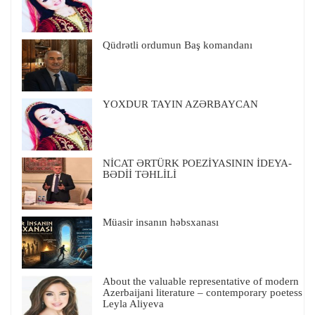
Qüdrətli ordumun Baş komandanı
YOXDUR TAYIN AZƏRBAYCAN
NİCAT ƏRTÜRK POEZİYASININ İDEYA-
BƏDİİ TƏHLİLİ
Müasir insanın həbsxanası
About the valuable representative of modern
Azerbaijani literature – contemporary poetess
Leyla Aliyeva