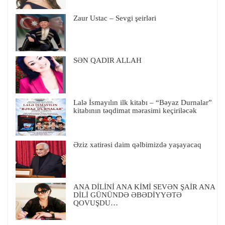
Zaur Ustac – Sevgi şeirləri
SƏN QADIR ALLAH
Lalə İsmayılın ilk kitabı – “Bəyaz Durnalar”
kitabının təqdimat mərasimi keçiriləcək
Əziz xatirəsi daim qəlbimizdə yaşayacaq
ANA DİLİNİ ANA KİMİ SEVƏN ŞAİR ANA
DİLİ GÜNÜNDƏ ƏBƏDİYYƏTƏ
QOVUŞDU…