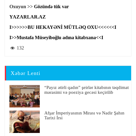
Oxuyun >>
Gözündə tük var
YAZARLAR.AZ
I>>>>>>BU HEKAYƏNİ MÜTLƏQ OXU<<<<<<I
I>>Mustafa Müseyiboğlu adına kitabxana<<I
132
Xəbər Lenti
“Payız ətirli qadın” şeirlər kitabının təqdimat
mərasimi və poeziya gecəsi keçirilib
Afşar İmperiyasının Mirası və Nadir Şahın
Tarixi İrsi