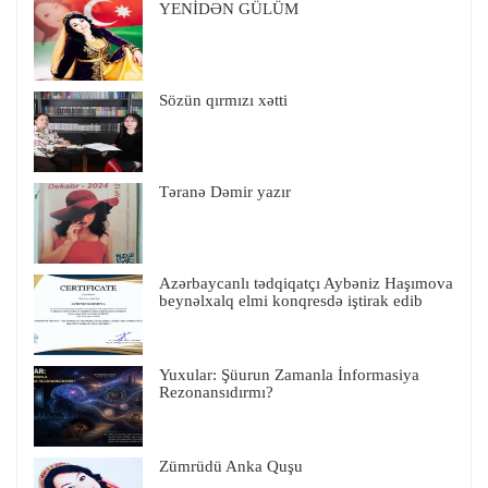
YENİDƏN GÜLÜM
Sözün qırmızı xətti
Təranə Dəmir yazır
Azərbaycanlı tədqiqatçı Aybəniz Haşımova
beynəlxalq elmi konqresdə iştirak edib
Yuxular: Şüurun Zamanla İnformasiya
Rezonansıdırmı?
Zümrüdü Anka Quşu