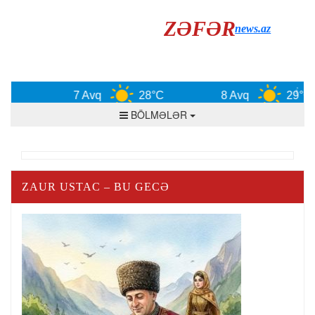
ZƏFƏR
news.az
7 Avq
28°C
8 Avq
29°C
BÖLMƏLƏR
ZAUR USTAC – BU GECƏ