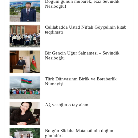
Doğum günün mübarək, əziz Sevindik
Nəsiboğlu!
Cəlilabadda Ustad Niftalı Göyçəlinin kitab
təqdimatı
Bir Gəncin Uğur Salnaməsi – Sevindik
Nəsiboğlu
Türk Dünyasının Birlik və Bərabərlik
Nümayişi
Ağ yastığın o tay aləmi…
Bu gün Südabə Mətanətlinin doğum
günüdür!