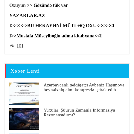
Oxuyun >>
Gözündə tük var
YAZARLAR.AZ
I>>>>>>BU HEKAYƏNİ MÜTLƏQ OXU<<<<<<I
I>>Mustafa Müseyiboğlu adına kitabxana<<I
101
Xəbər Lenti
Azərbaycanlı tədqiqatçı Aybəniz Haşımova
beynəlxalq elmi konqresdə iştirak edib
Yuxular: Şüurun Zamanla İnformasiya
Rezonansıdırmı?