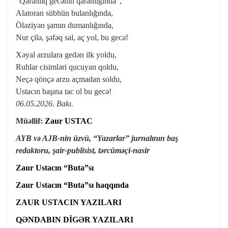
“Qaranlıq gecənin qaranlığında”,
Alatoran sübhün bulanlığında,
Öləziyən şamın dumanlığında,
Nur çilə, şəfəq sal, aç yol, bu gecə!
Xəyal arzulara gedən ilk yoldu,
Ruhlar cisimləri qucuyan qoldu,
Neçə qönçə arzu açmadan soldu,
Ustacın başına tac ol bu gecə!
06.05.2026. Bakı.
Müəllif:
Zaur USTAC
AYB və AJB-nin üzvü, “Yazarlar” jurnalının baş
redaktoru,
şair-publisist, tərcüməçi-nasir
Zaur Ustacın “Buta”sı
Zaur Ustacın “Buta”sı haqqında
ZAUR USTACIN YAZILARI
QƏNDABIN DİGƏR YAZILARI