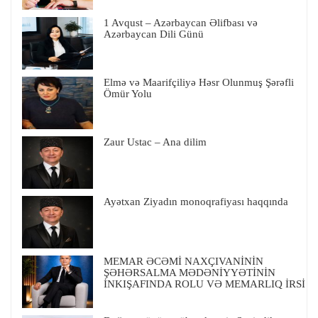
1 Avqust – Azərbaycan Əlifbası və
Azərbaycan Dili Günü
Elmə və Maarifçiliyə Həsr Olunmuş Şərəfli
Ömür Yolu
Zaur Ustac – Ana dilim
Ayətxan Ziyadın monoqrafiyası haqqında
MEMAR ƏCƏMİ NAXÇIVANİNİN
ŞƏHƏRSALMA MƏDƏNİYYƏTİNİN
İNKIŞAFINDA ROLU VƏ MEMARLIQ İRSİ