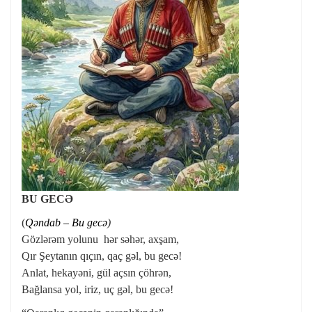
BU GECƏ
(
Qəndab – Bu gecə
)
Gözlərəm yolunu hər səhər, axşam,
Qır Şeytanın qıçın, qaç gəl, bu gecə!
Anlat, hekayəni, gül açsın çöhrən,
Bağlansa yol, iriz, uç gəl, bu gecə!