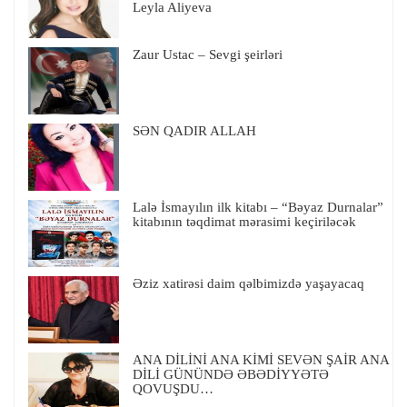
Leyla Aliyeva
Zaur Ustac – Sevgi şeirləri
SƏN QADIR ALLAH
Lalə İsmayılın ilk kitabı – “Bəyaz Durnalar”
kitabının təqdimat mərasimi keçiriləcək
Əziz xatirəsi daim qəlbimizdə yaşayacaq
ANA DİLİNİ ANA KİMİ SEVƏN ŞAİR ANA
DİLİ GÜNÜNDƏ ƏBƏDİYYƏTƏ
QOVUŞDU…