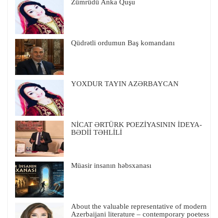
Zümrüdü Anka Quşu
Qüdrətli ordumun Baş komandanı
YOXDUR TAYIN AZƏRBAYCAN
NİCAT ƏRTÜRK POEZİYASININ İDEYA-
BƏDİİ TƏHLİLİ
Müasir insanın həbsxanası
About the valuable representative of modern
Azerbaijani literature – contemporary poetess