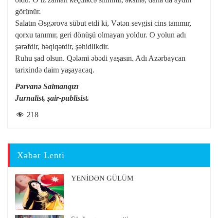
görünür.
Salatın Əsgərova sübut etdi ki, Vətən sevgisi cins tanımır,
qorxu tanımır, geri dönüşü olmayan yoldur. O yolun adı
şərəfdir, həqiqətdir, şəhidlikdir.
Ruhu şad olsun. Qələmi əbədi yaşasın. Adı Azərbaycan
tarixində daim yaşayacaq.
Pərvanə Salmanqızı
Jurnalist, şair-publisist.
218
Xəbər Lenti
YENİDƏN GÜLÜM