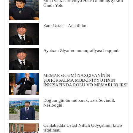
Elmə və Maarifçiliyə Həsr Olunmuş Şərəfli
Ömür Yolu
Zaur Ustac – Ana dilim
Ayətxan Ziyadın monoqrafiyası haqqında
MEMAR ƏCƏMİ NAXÇIVANİNİN
ŞƏHƏRSALMA MƏDƏNİYYƏTİNİN
İNKIŞAFINDA ROLU VƏ MEMARLIQ İRSİ
Doğum günün mübarək, əziz Sevindik
Nəsiboğlu!
Cəlilabadda Ustad Niftalı Göyçəlinin kitab
təqdimatı