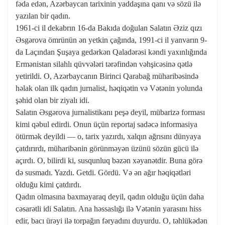
fəda edən, Azərbaycan tarixinin yaddaşına qanı və sözü ilə
yazılan bir qadın.
1961-ci il dekabrın 16-da Bakıda doğulan Salatın Əziz qızı
Əsgərova ömrünün ən yetkin çağında, 1991-ci il yanvarın 9-
da Laçından Şuşaya gedərkən Qaladərəsi kəndi yaxınlığında
Ermənistan silahlı qüvvələri tərəfindən vəhşicəsinə qətlə
yetirildi. O, Azərbaycanın Birinci Qarabağ müharibəsində
həlak olan ilk qadın jurnalist, həqiqətin və Vətənin yolunda
şəhid olan bir ziyalı idi.
Salatın Əsgərova jurnalistikanı peşə deyil, mübarizə forması
kimi qəbul edirdi. Onun üçün reportaj sadəcə informasiya
ötürmək deyildi — o, tarix yazırdı, xalqın ağrısını dünyaya
çatdırırdı, müharibənin görünməyən üzünü sözün gücü ilə
açırdı. O, bilirdi ki, susqunluq bəzən xəyanətdir. Buna görə
də susmadı. Yazdı. Getdi. Gördü. Və ən ağır həqiqətləri
olduğu kimi çatdırdı.
Qadın olmasına baxmayaraq deyil, qadın olduğu üçün daha
cəsarətli idi Salatın. Ana həssaslığı ilə Vətənin yarasını hiss
edir, bacı ürəyi ilə torpağın fəryadını duyurdu. O, təhlükədən