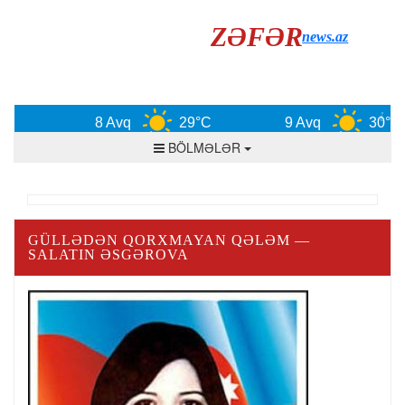
ZƏFƏR
news.az
8 Avq
29°C
9 Avq
30°C
BÖLMƏLƏR
GÜLLƏDƏN QORXMAYAN QƏLƏM —
SALATIN ƏSGƏROVA