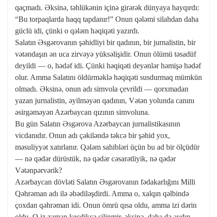
qaçmadı. Əksinə, təhlükənin içinə girərək dünyaya hayqırdı:
“Bu torpaqlarda haqq tapdanır!” Onun qələmi silahdan daha
güclü idi, çünki o qələm həqiqəti yazırdı.
Salatın Əsgərovanın şəhidliyi bir qadının, bir jurnalistin, bir
vətəndaşın ən uca zirvəyə yüksəlişidir. Onun ölümü təsadüf
deyildi — o, hədəf idi. Çünki həqiqəti deyənlər həmişə hədəf
olur. Amma Salatını öldürməklə həqiqəti susdurmaq mümkün
olmadı. Əksinə, onun adı simvola çevrildi — qorxmadan
yazan jurnalistin, əyilməyən qadının, Vətən yolunda canını
əsirgəməyən Azərbaycan qızının simvoluna.
Bu gün Salatın Əsgərova Azərbaycan jurnalistikasının
vicdanıdır. Onun adı çəkiləndə təkcə bir şəhid yox,
məsuliyyət xatırlanır. Qələm sahibləri üçün bu ad bir ölçüdür
— nə qədər dürüstük, nə qədər cəsarətliyik, nə qədər
Vətənpərvərik?
Azərbaycan dövləti Salatın Əsgərovanın fədakarlığını Milli
Qəhrəman adı ilə əbədiləşdirdi. Amma o, xalqın qəlbində
çoxdan qəhrəman idi. Onun ömrü qısa oldu, amma izi dərin
oldu. O iz zaman keçdikcə silinmir, əksinə, daha da aydın