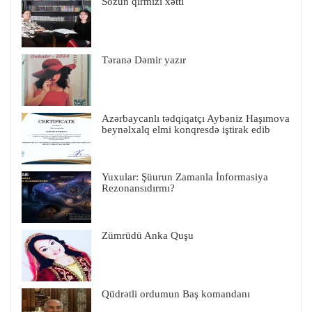
Sözün qırmızı xətti
Təranə Dəmir yazır
Azərbaycanlı tədqiqatçı Aybəniz Haşımova
beynəlxalq elmi konqresdə iştirak edib
Yuxular: Şüurun Zamanla İnformasiya
Rezonansıdırmı?
Zümrüdü Anka Quşu
Qüdrətli ordumun Baş komandanı