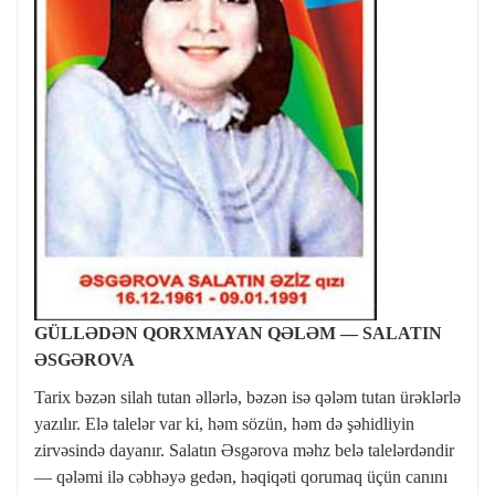
GÜLLƏDƏN QORXMAYAN QƏLƏM — SALATIN
ƏSGƏROVA
Tarix bəzən silah tutan əllərlə, bəzən isə qələm tutan ürəklərlə
yazılır. Elə talelər var ki, həm sözün, həm də şəhidliyin
zirvəsində dayanır. Salatın Əsgərova məhz belə talelərdəndir
— qələmi ilə cəbhəyə gedən, həqiqəti qorumaq üçün canını