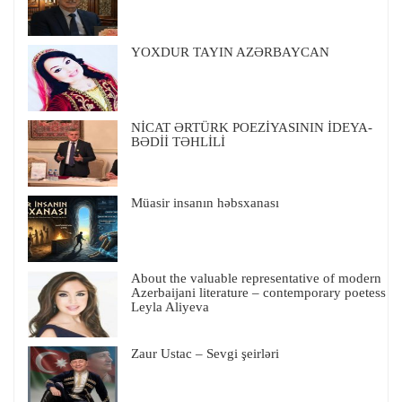
YOXDUR TAYIN AZƏRBAYCAN
NİCAT ƏRTÜRK POEZİYASININ İDEYA-
BƏDİİ TƏHLİLİ
Müasir insanın həbsxanası
About the valuable representative of modern
Azerbaijani literature – contemporary poetess
Leyla Aliyeva
Zaur Ustac – Sevgi şeirləri