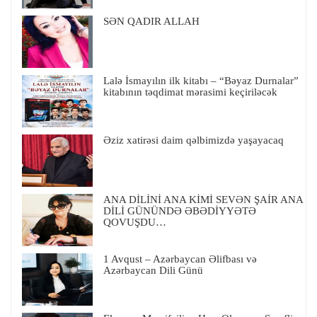
SƏN QADIR ALLAH
Lalə İsmayılın ilk kitabı – “Bəyaz Durnalar”
kitabının təqdimat mərasimi keçiriləcək
Əziz xatirəsi daim qəlbimizdə yaşayacaq
ANA DİLİNİ ANA KİMİ SEVƏN ŞAİR ANA
DİLİ GÜNÜNDƏ ƏBƏDİYYƏTƏ
QOVUŞDU…
1 Avqust – Azərbaycan Əlifbası və
Azərbaycan Dili Günü