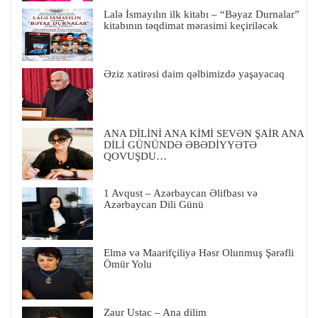
Lalə İsmayılın ilk kitabı – “Bəyaz Durnalar”
kitabının təqdimat mərasimi keçiriləcək
Əziz xatirəsi daim qəlbimizdə yaşayacaq
ANA DİLİNİ ANA KİMİ SEVƏN ŞAİR ANA
DİLİ GÜNÜNDƏ ƏBƏDİYYƏTƏ
QOVUŞDU…
1 Avqust – Azərbaycan Əlifbası və
Azərbaycan Dili Günü
Elmə və Maarifçiliyə Həsr Olunmuş Şərəfli
Ömür Yolu
Zaur Ustac – Ana dilim