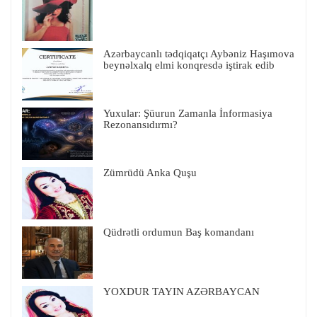
Azərbaycanlı tədqiqatçı Aybəniz Haşımova
beynəlxalq elmi konqresdə iştirak edib
Yuxular: Şüurun Zamanla İnformasiya
Rezonansıdırmı?
Zümrüdü Anka Quşu
Qüdrətli ordumun Baş komandanı
YOXDUR TAYIN AZƏRBAYCAN