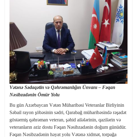
Vətənə Sədaqətin və Qəhrəmanlığın Ünvanı – Fəqan
Nəsibzadənin Ömür Yolu
Bu gün Azərbaycan Vətən Müharibəsi Veteranlar Birliyinin
Səbail rayon şöbəsinin sədri, Qarabağ müharibəsində rəşadət
göstərmiş qəhrəman veteran, şəhid ailələrinin, qazilərin və
veteranların əziz dostu Fəqan Nəsibzadənin doğum günüdür.
Fəqan Nəsibzadənin həyat yolu Vətənə xidmət, torpağa