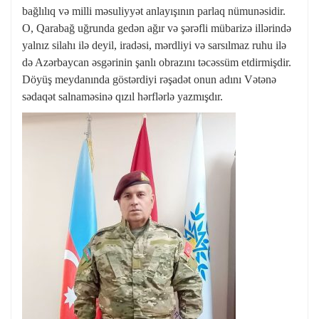
bağlılıq və milli məsuliyyət anlayışının parlaq nümunəsidir.
O, Qarabağ uğrunda gedən ağır və şərəfli mübarizə illərində
yalnız silahı ilə deyil, iradəsi, mərdliyi və sarsılmaz ruhu ilə
də Azərbaycan əsgərinin şanlı obrazını təcəssüm etdirmişdir.
Döyüş meydanında göstərdiyi rəşadət onun adını Vətənə
sədaqət salnaməsinə qızıl hərflərlə yazmışdır.