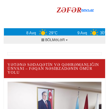
ZƏFƏR
news.az
8 Avq
29°C
9 Avq
30°C
BÖLMƏLƏR
VƏTƏNƏ SƏDAQƏTIN VƏ QƏHRƏMANLIĞIN
ÜNVANI – FƏQAN NƏSIBZADƏNIN ÖMÜR
YOLU