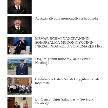
Ayətxan Ziyadın monoqrafiyası haqqında
MEMAR ƏCƏMİ NAXÇIVANİNİN
ŞƏHƏRSALMA MƏDƏNİYYƏTİNİN
İNKIŞAFINDA ROLU VƏ MEMARLIQ İRSİ
Doğum günün mübarək, əziz Sevindik
Nəsiboğlu!
Cəlilabadda Ustad Niftalı Göyçəlinin kitab
təqdimatı
Bir Gəncin Uğur Salnaməsi – Sevindik
Nəsiboğlu