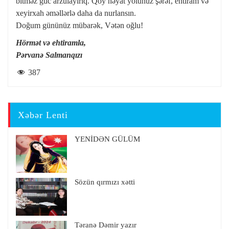
bitməz güc arzulayırıq. Qoy həyat yolunuz şərəf, ehtiram və
xeyirxah əməllərlə daha da nurlansın.
Doğum gününüz mübarək, Vətən oğlu!
Hörmət və ehtiramla,
Pərvanə Salmanqızı
387
Xəbər Lenti
YENİDƏN GÜLÜM
Sözün qırmızı xətti
Təranə Dəmir yazır