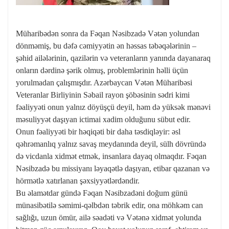
Müharibədən sonra da Fəqan Nəsibzadə Vətən yolundan
dönməmiş, bu dəfə cəmiyyətin ən həssas təbəqələrinin –
şəhid ailələrinin, qazilərin və veteranların yanında dayanaraq
onların dərdinə şərik olmuş, problemlərinin həlli üçün
yorulmadan çalışmışdır. Azərbaycan Vətən Müharibəsi
Veteranlar Birliyinin Səbail rayon şöbəsinin sədri kimi
fəaliyyəti onun yalnız döyüşçü deyil, həm də yüksək mənəvi
məsuliyyət daşıyan ictimai xadim olduğunu sübut edir.
Onun fəaliyyəti bir həqiqəti bir daha təsdiqləyir: əsl
qəhrəmanlıq yalnız savaş meydanında deyil, sülh dövründə
də vicdanla xidmət etmək, insanlara dayaq olmaqdır. Fəqan
Nəsibzadə bu missiyanı ləyaqətlə daşıyan, etibar qazanan və
hörmətlə xatırlanan şəxsiyyətlərdəndir.
Bu əlamətdar gündə Fəqan Nəsibzadəni doğum günü
münasibətilə səmimi-qəlbdən təbrik edir, ona möhkəm can
sağlığı, uzun ömür, ailə səadəti və Vətənə xidmət yolunda