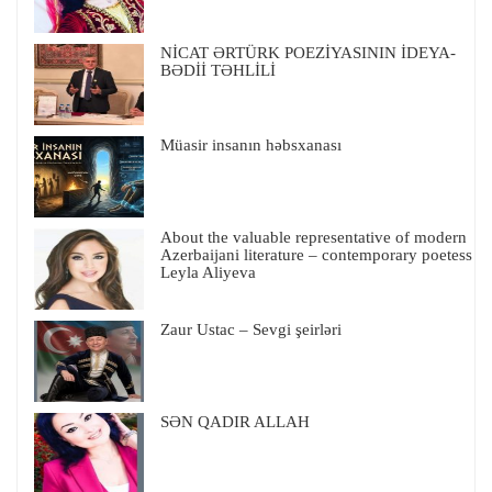
NİCAT ƏRTÜRK POEZİYASININ İDEYA-
BƏDİİ TƏHLİLİ
Müasir insanın həbsxanası
About the valuable representative of modern
Azerbaijani literature – contemporary poetess
Leyla Aliyeva
Zaur Ustac – Sevgi şeirləri
SƏN QADIR ALLAH